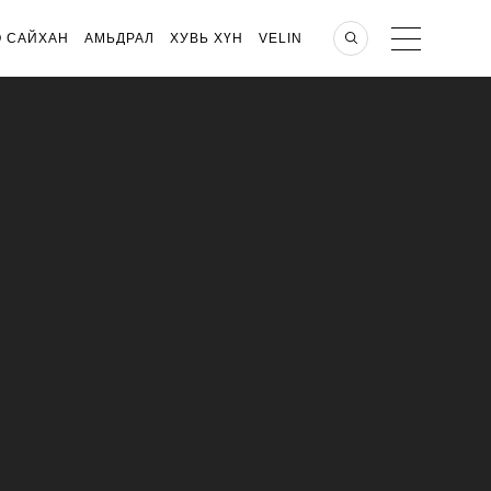
О САЙХАН
АМЬДРАЛ
ХУВЬ ХҮН
VELIN