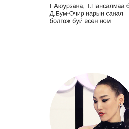
Г.Аюурзана, Т.Нансалмаа 
Д.Бум-Очир нарын санал
болгож буй есөн ном