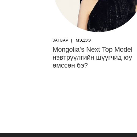
ЗАГВАР
|
МЭДЭЭ
Mongolia’s Next Top Model
нэвтрүүлгийн шүүгчид юу
өмссөн бэ?