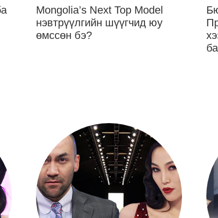
ба
Mongolia’s Next Top Model
Бю
нэвтрүүлгийн шүүгчид юу
Пр
өмссөн бэ?
хэ
ба