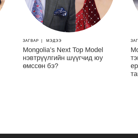
ЗАГВАР
|
МЭДЭЭ
ЗА
Mongolia’s Next Top Model
Mo
нэвтрүүлгийн шүүгчид юу
тэ
өмссөн бэ?
ер
та