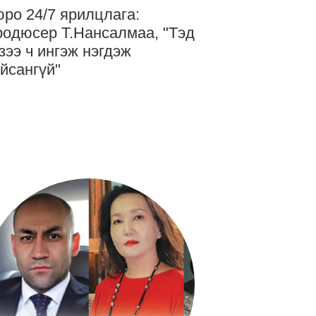
ро 24/7 ярилцлага:
одюсер Т.Нансалмаа, "Тэд
зээ ч ингэж нэгдэж
йсангүй"