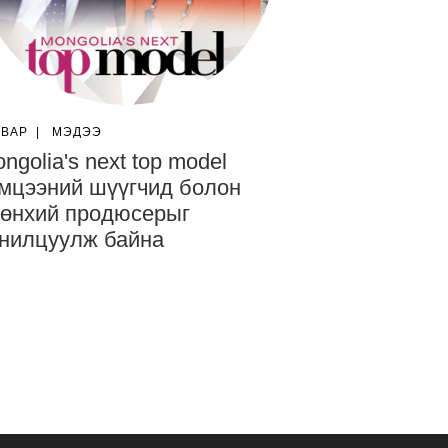
ГВАР
|
МЭДЭЭ
ngolia's next top model
мцээний шүүгчид болон
өнхий продюсерыг
нилцуулж байна