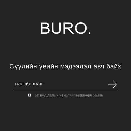
Сүүлийн үеийн мэдээлэл авч байх
Би нууцлалын нөхцлийг зөвшөөрч байна