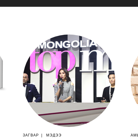
ЗАГВАР
|
МЭДЭЭ
АМ