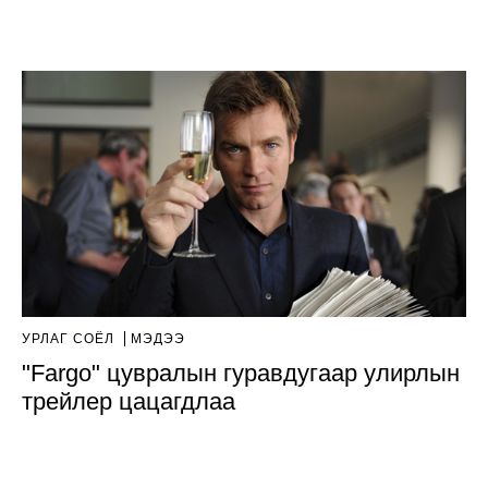
УРЛАГ СОЁЛ
МЭДЭЭ
"Fargo" цувралын гуравдугаар улирлын
трейлер цацагдлаа