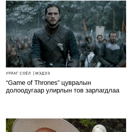
УРЛАГ СОЁЛ
МЭДЭЭ
“Game of Thrones” цувралын
долоодугаар улирлын тов зарлагдлаа