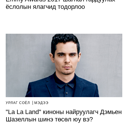
ёслолын ялагчид тодорлоо
УРЛАГ СОЁЛ
МЭДЭЭ
"La La Land" киноны найруулагч Дэмьен
Шазеллын шинэ төсөл юу вэ?