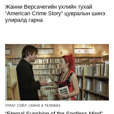
Жанни Версачегийн үхлийн тухай
“American Crime Story” цувралын шинэ
улиралд гарна
УРЛАГ СОЁЛ
КИНО & ТЕЛЕВИЗ
“Eternal Sunshine of the Spotless Mind”