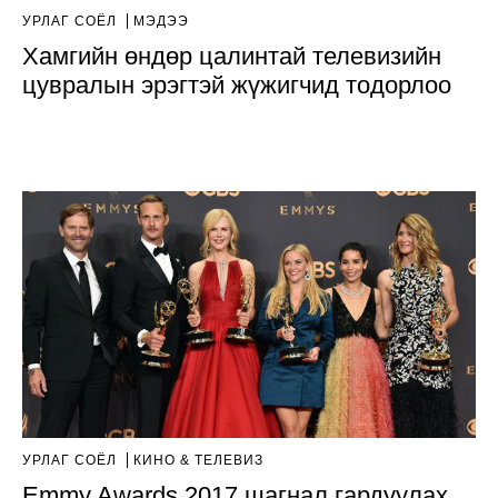
УРЛАГ СОЁЛ
МЭДЭЭ
Хамгийн өндөр цалинтай телевизийн
цувралын эрэгтэй жүжигчид тодорлоо
УРЛАГ СОЁЛ
КИНО & ТЕЛЕВИЗ
Emmy Awards 2017 шагнал гардуулах