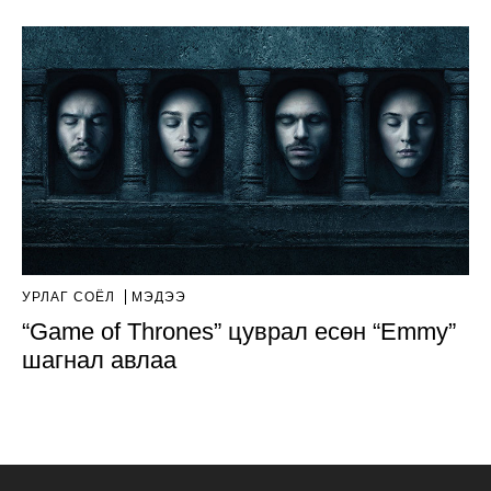
УРЛАГ СОЁЛ
МЭДЭЭ
“Game of Thrones” цуврал есөн “Emmy”
шагнал авлаа