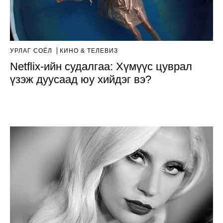
УРЛАГ СОЁЛ
КИНО & ТЕЛЕВИЗ
Netflix-ийн судалгаа: Хүмүүс цуврал
үзэж дуусаад юу хийдэг вэ?