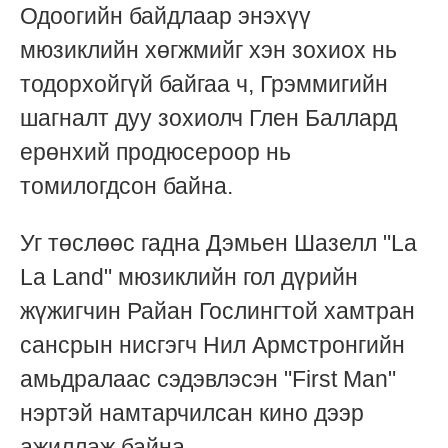
Одоогийн байдлаар энэхүү
мюзиклийн хөгжмийг хэн зохиох нь
тодорхойгүй байгаа ч, Грэммигийн
шагналт дуу зохиолч Глен Баллард
ерөнхий продюсероор нь
томилогдсон байна.
Уг төслөөс гадна Дэмьен Шазелл "La
La Land" мюзиклийн гол дүрийн
жүжигчин Райан Гослингтой хамтран
сансрын нисгэгч Нил Армстронгийн
амьдралаас сэдэвлэсэн "First Man"
нэртэй намтарчилсан кино дээр
ажиллаж байна.