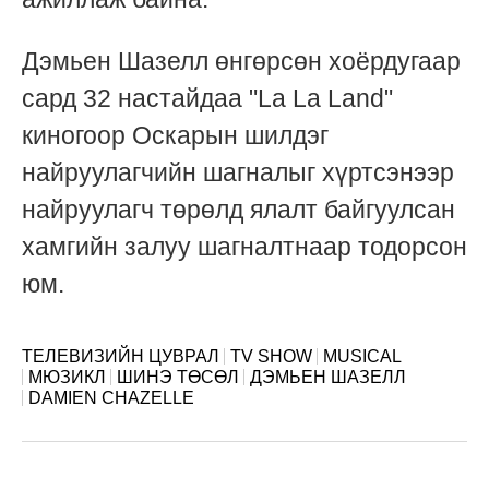
Дэмьен Шазелл өнгөрсөн хоёрдугаар
сард 32 настайдаа "La La Land"
киногоор Оскарын шилдэг
найруулагчийн шагналыг хүртсэнээр
найруулагч төрөлд ялалт байгуулсан
хамгийн залуу шагналтнаар тодорсон
юм.
ТЕЛЕВИЗИЙН ЦУВРАЛ
TV SHOW
MUSICAL
МЮЗИКЛ
ШИНЭ ТӨСӨЛ
ДЭМЬЕН ШАЗЕЛЛ
DAMIEN CHAZELLE