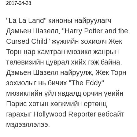
2017-04-28
"La La Land" киноны найруулагч
Дэмьен Шазелл, "Harry Potter and the
Cursed Child" жүжгийн зохиолч Жек
Торн нар хамтран мюзикл жанрын
телевизийн цуврал хийх гэж байна.
Дэмьен Шазелл найруулж, Жек Торн
зохиолыг нь бичих "The Eddy"
мюзиклийн үйл явдалд орчин үеийн
Парис хотын хөгжмийн ертөнц
гарахыг Hollywood Reporter вебсайт
мэдээллэлээ.