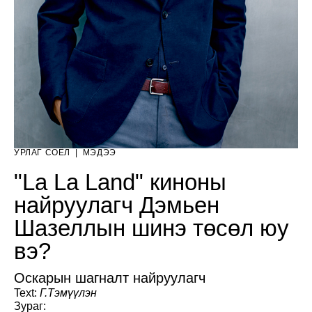
УРЛАГ СОЁЛ
|
МЭДЭЭ
"La La Land" киноны
найруулагч Дэмьен
Шазеллын шинэ төсөл юу
вэ?
Оскарын шагналт найруулагч
Text:
Г.Тэмүүлэн
Зураг: