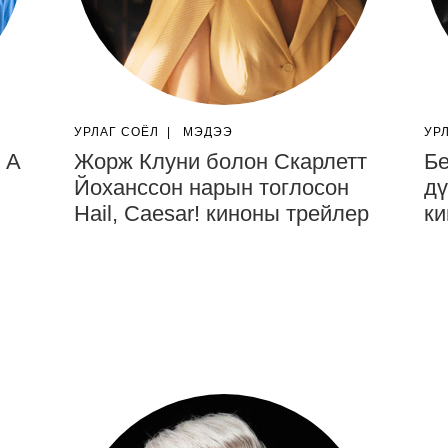
УРЛАГ СОЁЛ
|
МЭДЭЭ
УР
 A
Жорж Клуни болон Скарлетт
Бе
Йоханссон нарын тоглосон
дү
Hail, Caesar! киноны трейлер
ки