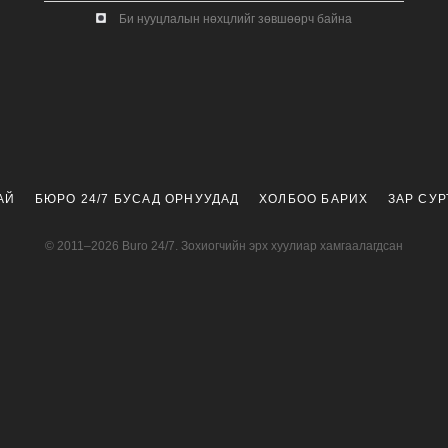
Би нууцлалын нөхцлийг зөвшөөрч байна
АЙ
БЮРО 24/7 БУСАД ОРНУУДАД
ХОЛБОО БАРИХ
ЗАР СУ
© 2011–2026 Buro 24/7. Зохиогчийн эрх хуулиар хамгаалагдсан