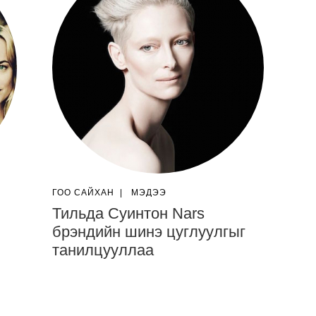
ГОО САЙХАН
|
МЭДЭЭ
Тильда Суинтон Nars
брэндийн шинэ цуглуулгыг
танилцууллаа