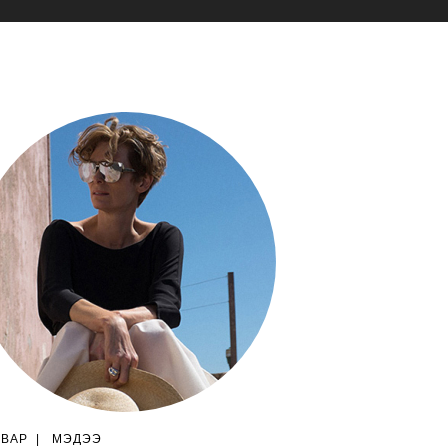
ГВАР
|
МЭДЭЭ