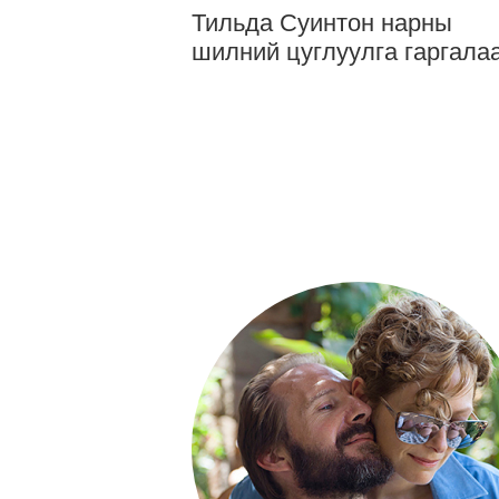
Тильда Суинтон нарны
шилний цуглуулга гаргала