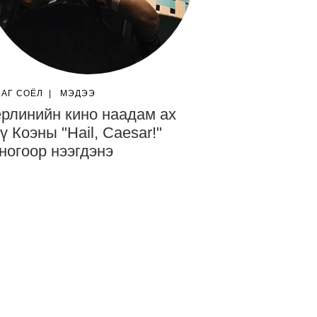
ЛАГ СОЁЛ
|
МЭДЭЭ
рлинийн кино наадам ах
ү Коэны "Hail, Caesar!"
ногоор нээгдэнэ