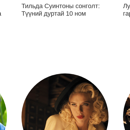
Тильда Суинтоны сонголт:
Лу
а
Түүний дуртай 10 ном
га