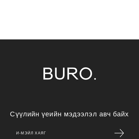
Сүүлийн үеийн мэдээлэл авч байх