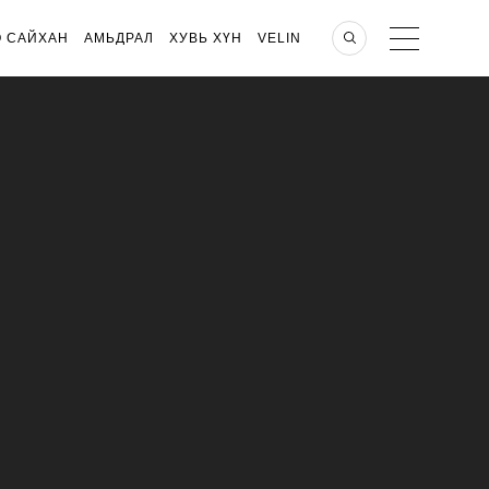
О САЙХАН
АМЬДРАЛ
ХУВЬ ХҮН
VELIN