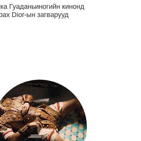
ка Гуаданьиногийн кинонд
рах Dior-ын загварууд