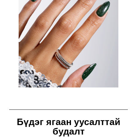
Бүдэг ягаан уусалттай
будалт