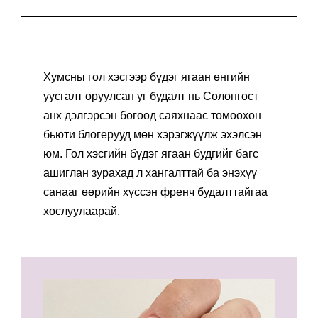
Хумсны гол хэсгээр бүдэг ягаан өнгийн
уусгалт оруулсан уг будалт нь Солонгост
анх дэлгэрсэн бөгөөд саяхнаас томоохон
бьюти блогерууд мөн хэрэгжүүлж эхэлсэн
юм. Гол хэсгийн бүдэг ягаан будгийг багс
ашиглан зурахад л хангалттай ба энэхүү
санааг өөрийн хүссэн френч будалттайгаа
хослуулаарай.