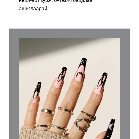
нейл-арт зурж, бүтээлч байдлаа
ашиглаарай.