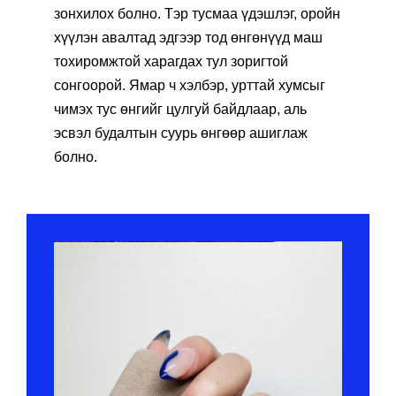
зонхилох болно. Тэр тусмаа үдэшлэг, оройн
хүүлэн авалтад эдгээр тод өнгөнүүд маш
тохиромжтой харагдах тул зоригтой
сонгоорой. Ямар ч хэлбэр, урттай хумсыг
чимэх тус өнгийг цулгуй байдлаар, аль
эсвэл будалтын суурь өнгөөр ашиглаж
болно.