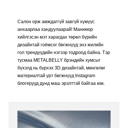
Салон орж амждаггүй завгүй хүмүүс
анхаарлаа хандуулаарай! Маникюр
хийлгэсэн мэт харагдах төрөл бүрийн
дизайнтай гоёмсог бөгжнүүд энэ жилийн
гол трендүүдийн нэгээр тодроод байна. Тэр
тусмаа METALBELLY брэндийн хумсыг
бүхэлд нь бүрхэх 3D дизайнтай, мөнгөлөг
материалтай урт бөгжнүүд Instagram
блогерууд дунд маш эрэлттэй байгаа юм.