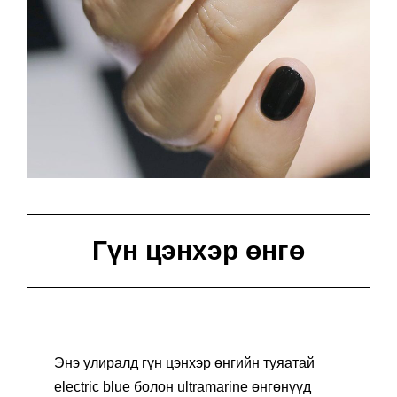
Гүн цэнхэр өнгө
Энэ улиралд гүн цэнхэр өнгийн туяатай
electric blue болон ultramarine өнгөнүүд