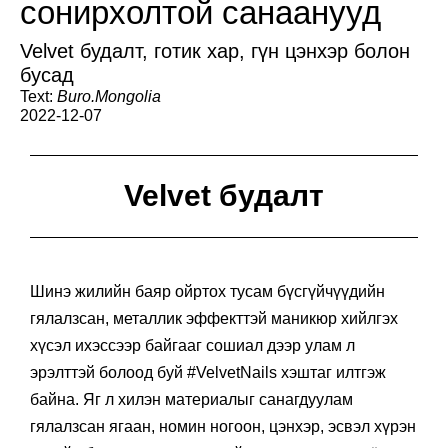
сонирхолтой санаанууд
Velvet будалт, готик хар, гүн цэнхэр болон
бусад
Text:
Buro.Mongolia
2022-12-07
Velvet будалт
Шинэ жилийн баяр ойртох тусам бүсгүйчүүдийн
гялалзсан, металлик эффекттэй маникюр хийлгэх
хүсэл ихэссээр байгааг сошиал дээр улам л
эрэлттэй болоод буй #VelvetNails хэштаг илтгэж
байна. Яг л хилэн материалыг санагдуулам
гялалзсан ягаан, номин ногоон, цэнхэр, эсвэл хүрэн