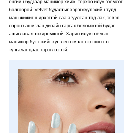
өнгийн будгаар маникюр хийж, төрхөө илүү гоёмсог
болгоорой. Velvet будалтыг хэрэгжүүлэхийн тулд
маш жижиг ширхэгтэй саа агуулсан тод лак, эсвэл
соронз ашиглан дизайн гаргах боломжтой будаг
ашиглавал тохиромжтой. Харин илүү гоёлын
маникюр бүтээхийг хүсвэл нэмэлтээр шигтгээ,
тунгалаг цаас хэрэглээрэй.