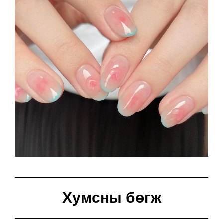
Хумсны бөгж