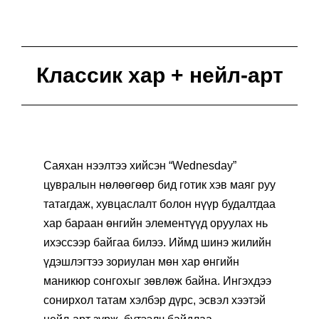
Классик хар + нейл-арт
Саяхан нээлтээ хийсэн “Wednesday”
цувралын нөлөөгөөр бид готик хэв маяг руу
татагдаж, хувцаслалт болон нүүр будалтдаа
хар бараан өнгийн элементүүд оруулах нь
ихэссээр байгаа билээ. Иймд шинэ жилийн
үдэшлэгтээ зориулан мөн хар өнгийн
маникюр сонгохыг зөвлөж байна. Ингэхдээ
сонирхол татам хэлбэр дүрс, эсвэл хээтэй