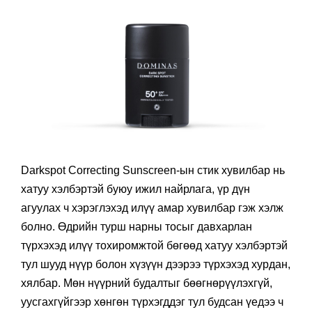
Darkspot Correcting Sunscreen-ын стик хувилбар нь
хатуу хэлбэртэй буюу ижил найрлага, үр дүн
агуулах ч хэрэглэхэд илүү амар хувилбар гэж хэлж
болно. Өдрийн турш нарны тосыг давхарлан
түрхэхэд илүү тохиромжтой бөгөөд хатуу хэлбэртэй
тул шууд нүүр болон хүзүүн дээрээ түрхэхэд хурдан,
хялбар. Мөн нүүрний будалтыг бөөгнөрүүлэхгүй,
уусгахгүйгээр хөнгөн түрхэгддэг тул будсан үедээ ч