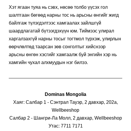
Хэт ягаан туяа нь сэвх, нөсөө толбо үүсэх гол
шалтгаан бөгөөд нарны тос нь арьсны өнгийг жигд
байлгаж түлэгдэлтээс хамгаалах зайлшгүй
шаардлагатай бүтээгдэхүүн юм. Тиймээс улирал
харгалзахгүй нарны тосыг тогтмол түрхэж, улирлын
өөрчлөлтөд таарсан зөв сонголтыг хийснээр
арьсны өнгөн хэсгийг хамгаалж буй энгийн хэр нь
хамгийн чухал алхмуудын нэг билээ.
Dominas Mongolia
Хаяг: Салбар 1 - Сэнтрал Тауэр, 2 давхар, 202а,
Wellbeeshop
Салбар 2 - Шангри-Ла Молл, 2 давхар, Wellbeeshop
Утас: 7711 7171