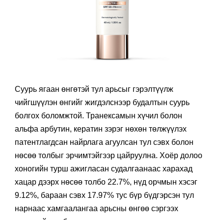
Суурь ягаан өнгөтэй тул арьсыг гэрэлтүүлж
чийгшүүлэн өнгийг жигдэлснээр будалтын суурь
болгох боломжтой. Транексамын хүчил болон
альфа арбутин, кератин зэрэг нөхөн төлжүүлэх
патентлагдсан найрлага агуулсан тул сэвх болон
нөсөө толбыг эрчимтэйгээр цайруулна. Хоёр долоо
хоногийн турш ажигласан судалгаанаас харахад
хацар дээрх нөсөө толбо 22.7%, нүд орчмын хэсэг
9.12%, бараан сэвх 17.97% тус бүр бүдгэрсэн тул
нарнаас хамгаалангаа арьсны өнгөө сэргээх