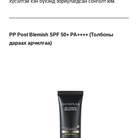
хүсэлтэй хэн бүхэнд зориулагдсан сонголт юм.
PP Post Blemish SPF 50+ PA++++ (Толбоны
дараах арчилгаа)