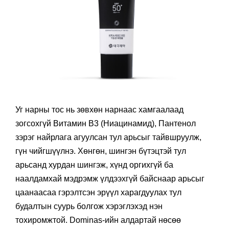
Уг нарны тос нь зөвхөн нарнаас хамгаалаад
зогсохгүй Витамин B3 (Ниацинамид), Пантенол
зэрэг найрлага агуулсан тул арьсыг тайвшруулж,
гүн чийгшүүлнэ. Хөнгөн, шингэн бүтэцтэй тул
арьсанд хурдан шингэж, хүнд оргихгүй ба
наалдамхай мэдрэмж үлдээхгүй байснаар арьсыг
цаанаасаа гэрэлтсэн эрүүл харагдуулах тул
будалтын суурь болгож хэрэглэхэд нэн
тохиромжтой. Dominas-ийн алдартай нөсөө