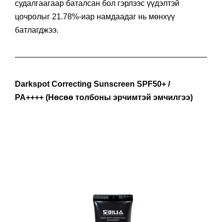
судалгаагаар баталсан бол гэрлээс үүдэлтэй
цочролыг 21.78%-иар намдаадаг нь мөнхүү
батлагджээ.
Darkspot Correcting Sunscreen
SPF50+ /
PA++++ (Нөсөө толбоны эрчимтэй эмчилгээ)