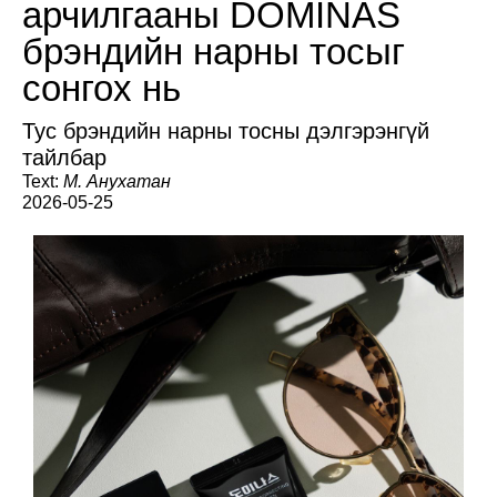
арчилгааны DOMINAS
брэндийн нарны тосыг
сонгох нь
Тус брэндийн нарны тосны дэлгэрэнгүй
тайлбар
Text:
М. Анухатан
2026-05-25