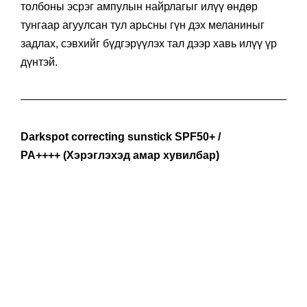
толбоны эсрэг ампулын найрлагыг илүү өндөр
тунгаар агуулсан тул арьсны гүн дэх меланиныг
задлах, сэвхийг бүдгэрүүлэх тал дээр хавь илүү үр
дүнтэй.
Darkspot correcting sunstick SPF50+ /
PA++++ (Хэрэглэхэд амар хувилбар)