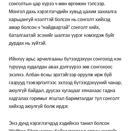
сонголтын цар хүрээ ч мөн өргөжин тэлсээр.
Монгол дахь хэрэглэгчдийн хувьд цахим захиалга
харьцангуй нээлттэй болсон нь сонголт хийхэд
амар болсон ч “найдвартай” сонголт хийх,
баталгаатай эсэхийг шалгах үүрэг нэмэгдэж буйг
дурдах нь зүйтэй.
Ийнхүү арьс арчилгааны бүтээгдэхүүн сонгоход нэн
түрүүнд худалдан авах дэлгүүрээ зөв сонгохоос
эхэлнэ. Албан ёсны эрхтэйгээр оруулж ирж буй
газрууд тээвэрлэлтээс эхлээд бүтээгдэхүүний чанар,
аюулгүй байдал, дуусах хугацааг хянахаас гадна
хадгалах горимыг ягштал баримталдаг тул сонголт
хийхэд аюулгүй болж ирдэг.
Энэ дунд хэрэглэгчдэд хэдийнээ танил болсон