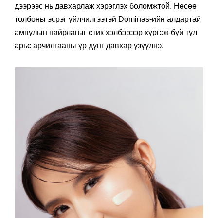
дээрээс нь давхарлаж хэрэглэх боломжтой. Нөсөө
толбоны эсрэг үйлчилгээтэй Dominas-ийн алдартай
ампулын найрлагыг стик хэлбэрээр хүргэж буй тул
арьс арчилгааны үр дүнг давхар үзүүлнэ.