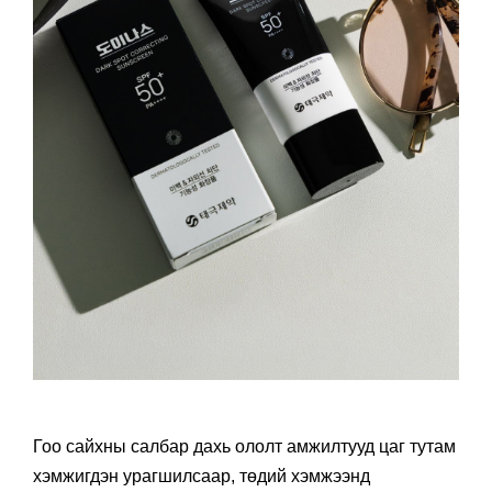
Гоо сайхны салбар дахь ололт амжилтууд цаг тутам
хэмжигдэн урагшилсаар, төдий хэмжээнд