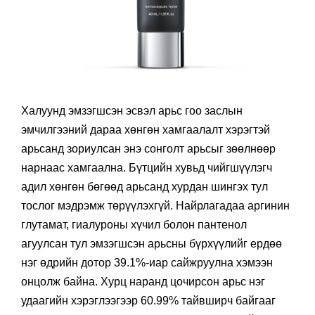
Халуунд эмзэгшсэн эсвэл арьс гоо заслын
эмчилгээний дараа хөнгөн хамгаалалт хэрэгтэй
арьсанд зориулсан энэ сонголт арьсыг зөөлнөөр
нарнаас хамгаална. Бүтцийн хувьд чийгшүүлэгч
адил хөнгөн бөгөөд арьсанд хурдан шингэх тул
тослог мэдрэмж төрүүлэхгүй. Найрлагадаа аргинин
глутамат, гиалуроны хүчил болон пантенол
агуулсан тул эмзэгшсэн арьсны бүрхүүлийг ердөө
нэг өдрийн дотор 39.1%-иар сайжруулна хэмээн
онцолж байна. Хурц наранд цочирсон арьс нэг
удаагийн хэрэглээгээр 60.99% тайвширч байгааг