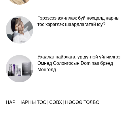
Гэрээсээ ажиллаж буй нөхцөлд нарны
тос хэрэглэх шаардлагатай юу?
Ухаалаг найрлага, үр дүнтэй үйлчилгээ:
Өмнөд Солонгосын Dominas брэнд
Монголд
НАР
НАРНЫ ТОС
СЭВХ
НӨСӨӨ ТОЛБО