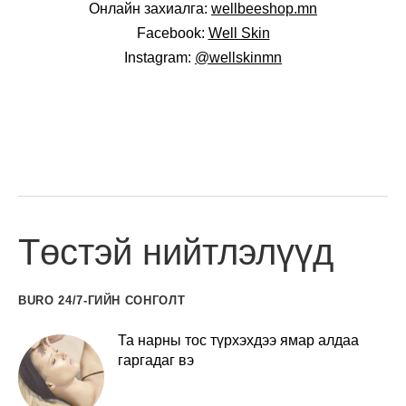
Онлайн захиалга:
wellbeeshop.mn
Facebook:
Well Skin
Instagram:
@wellskinmn
Төстэй нийтлэлүүд
BURO 24/7-ГИЙН СОНГОЛТ
Та нарны тос түрхэхдээ ямар алдаа
гаргадаг вэ