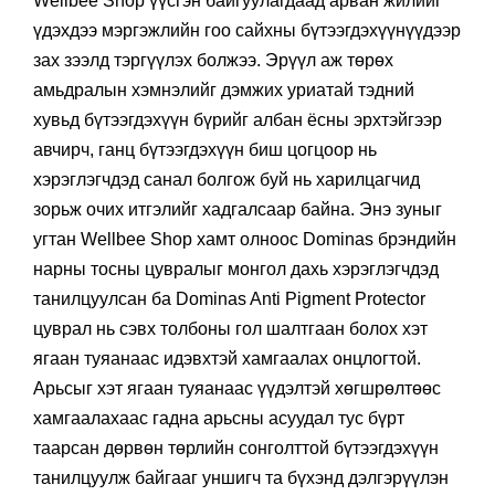
Wellbee Shop үүсгэн байгуулагдаад арван жилийг
үдэхдээ мэргэжлийн гоо сайхны бүтээгдэхүүнүүдээр
зах зээлд тэргүүлэх болжээ. Эрүүл аж төрөх
амьдралын хэмнэлийг дэмжих уриатай тэдний
хувьд бүтээгдэхүүн бүрийг албан ёсны эрхтэйгээр
авчирч, ганц бүтээгдэхүүн биш цогцоор нь
хэрэглэгчдэд санал болгож буй нь харилцагчид
зорьж очих итгэлийг хадгалсаар байна. Энэ зуныг
угтан Wellbee Shop хамт олноос Dominas брэндийн
нарны тосны цувралыг монгол дахь хэрэглэгчдэд
танилцуулсан ба Dominas Anti Pigment Protector
цуврал нь сэвх толбоны гол шалтгаан болох хэт
ягаан туяанаас идэвхтэй хамгаалах онцлогтой.
Арьсыг хэт ягаан туяанаас үүдэлтэй хөгшрөлтөөс
хамгаалахаас гадна арьсны асуудал тус бүрт
таарсан дөрвөн төрлийн сонголттой бүтээгдэхүүн
танилцуулж байгааг уншигч та бүхэнд дэлгэрүүлэн