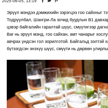
2025-06-05, 13:19
Эрүүл мэндээ дэмжихийн зэрэгцээ гоо сайхныг т
Тодруулбал, Шангри-Ла зочид буудлын B1 давхарт 
цэвэр байгалийн гаралтай шүүс, смүүтигээр дагна
Bar нь эрүүл мэнд, гоо сайхан, амт чанарыг хосл
авчрах үндсэн гол зорилготой. Байгальд ээлтэй 
бүтээгдсэн энэхүү шүүс, смүүти нь дөрвөн улирл