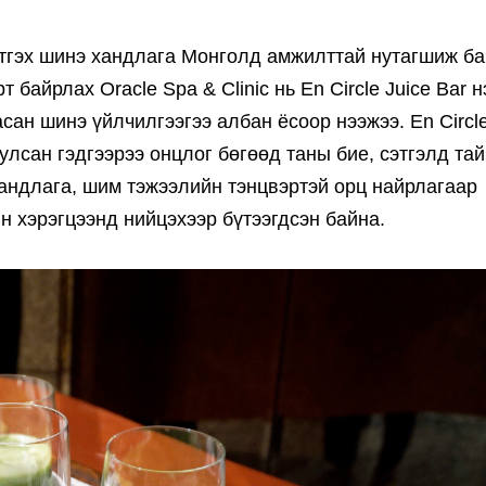
этгэх шинэ хандлага Монголд амжилттай нутагшиж ба
байрлах Oracle Spa & Clinic нь En Circle Juice Bar н
сан шинэ үйлчилгээгээ албан ёсоор нээжээ. En Circle
уулсан гэдгээрээ онцлог бөгөөд таны бие, сэтгэлд т
хандлага, шим тэжээлийн тэнцвэртэй орц найрлагаар
ын хэрэгцээнд нийцэхээр бүтээгдсэн байна.