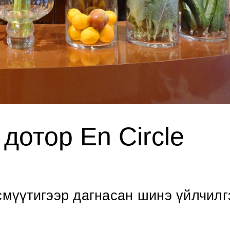
 дотор En Circle
смүүтигээр дагнасан шинэ үйлчилг