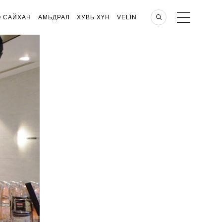
О САЙХАН
АМЬДРАЛ
ХУВЬ ХҮН
VELIN