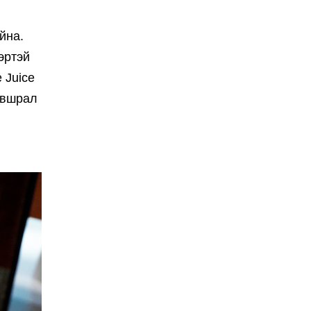
йна.
эртэй
 Juice
айвшрал