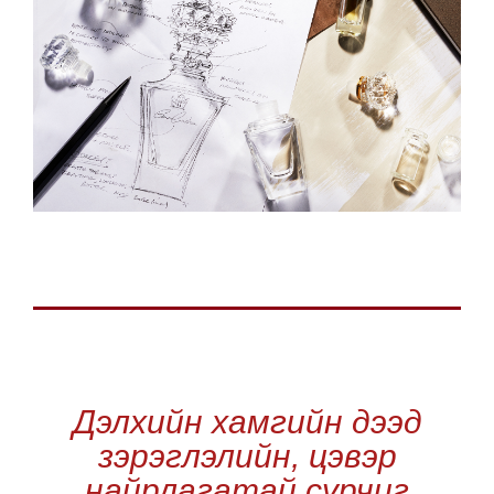
Дэлхийн хамгийн дээд
зэрэглэлийн, цэвэр
найрлагатай сүрчиг