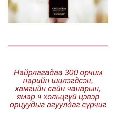
Найрлагадаа 300 орчим
нарийн шилэгдсэн,
хамгийн сайн чанарын,
ямар ч хольцгүй цэвэр
орцуудыг агуулдаг сүрчиг