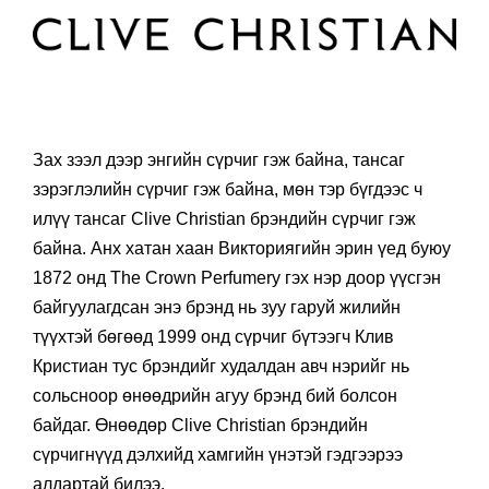
Зах зээл дээр энгийн сүрчиг гэж байна, тансаг
зэрэглэлийн сүрчиг гэж байна, мөн тэр бүгдээс ч
илүү тансаг Clive Christian брэндийн сүрчиг гэж
байна. Анх хатан хаан Викториягийн эрин үед буюу
1872 онд The Crown Perfumery гэх нэр доор үүсгэн
байгуулагдсан энэ брэнд нь зуу гаруй жилийн
түүхтэй бөгөөд 1999 онд сүрчиг бүтээгч Клив
Кристиан тус брэндийг худалдан авч нэрийг нь
сольсноор өнөөдрийн агуу брэнд бий болсон
байдаг. Өнөөдөр Clive Christian брэндийн
сүрчигнүүд дэлхийд хамгийн үнэтэй гэдгээрээ
алдартай билээ.