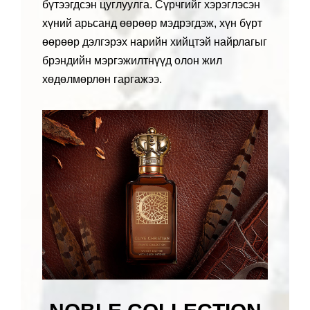
бүтээгдсэн цуглуулга. Сүрчгийг хэрэглэсэн
хүний арьсанд өөрөөр мэдрэгдэж, хүн бүрт
өөрөөр дэлгэрэх нарийн хийцтэй найрлагыг
брэндийн мэргэжилтнүүд олон жил
хөдөлмөрлөн гаргажээ.