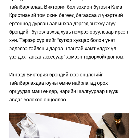
тайлбарлалаа. Виктория бол зохион бүтээгч Клив
Кристианий том охин бөгөөд багаасаа л үнэртний
ертөнцөд дурлан аавынхаа дэргэд энэхүү агуу
брэндийг бүтээлцэхэд хувь нэмрээ оруулсаар ирсэн
хүн. Тэрээр сүрчгийг “кутюр хувцас болон үнэт
эдлэлээ тайлсны дараа ч тантай хамт үлдэх үл
үзэгдэх тансаг аксесуар” хэмээн тодорхойлдог юм.
Ингээд Виктория брэндийнхээ онцлогийг
тайлбарлахдаа юуны өмнө найрлагад орох
орцуудаа маш өндөр, нарийн шалгуураар шүүж
авдаг болохоо онцоллоо.