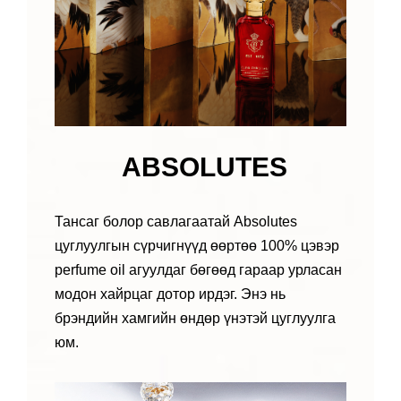
ABSOLUTES
Тансаг болор савлагаатай Absolutes
цуглуулгын сүрчигнүүд өөртөө 100% цэвэр
perfume oil агуулдаг бөгөөд гараар урласан
модон хайрцаг дотор ирдэг. Энэ нь
брэндийн хамгийн өндөр үнэтэй цуглуулга
юм.