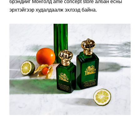
брэндийг Монголд âme concept store албан ёсны
эрхтэйгээр худалдаалж эхлээд байна.