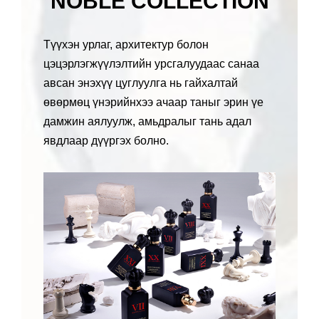
NOBLE COLLECTION
Түүхэн урлаг, архитектур болон
цэцэрлэгжүүлэлтийн урсгалуудаас санаа
авсан энэхүү цуглуулга нь гайхалтай
өвөрмөц үнэрийнхээ ачаар таныг эрин үе
дамжин аялуулж, амьдралыг тань адал
явдлаар дүүргэх болно.