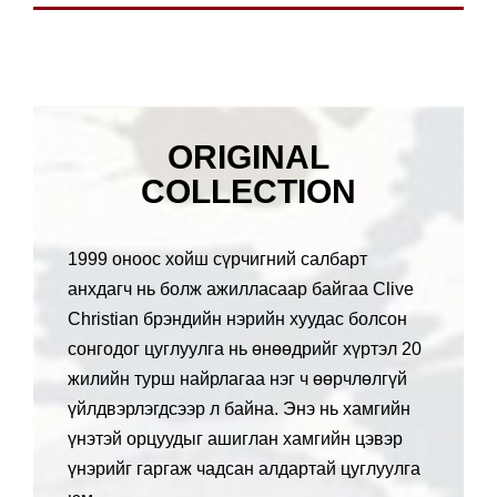
ORIGINAL
COLLECTION
1999 оноос хойш сүрчигний салбарт
анхдагч нь болж ажилласаар байгаа Clive
Christian брэндийн нэрийн хуудас болсон
сонгодог цуглуулга нь өнөөдрийг хүртэл 20
жилийн турш найрлагаа нэг ч өөрчлөлгүй
үйлдвэрлэгдсээр л байна. Энэ нь хамгийн
үнэтэй орцуудыг ашиглан хамгийн цэвэр
үнэрийг гаргаж чадсан алдартай цуглуулга