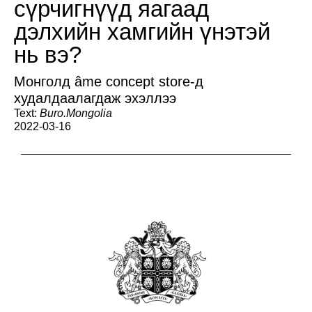
сүрчигнүүд яагаад
дэлхийн хамгийн үнэтэй
нь вэ?
Монголд âme concept store-д
худалдаалагдаж эхэллээ
Text:
Buro.Mongolia
2022-03-16