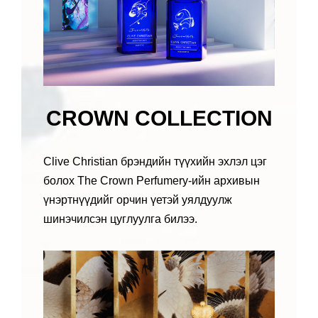
CROWN COLLECTION
Clive Christian брэндийн түүхийн эхлэл цэг
болох The Crown Perfumery-ийн архивын
үнэртнүүдийг орчин үетэй уялдуулж
шинэчилсэн цуглуулга билээ.