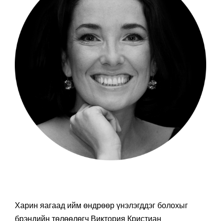
Харин яагаад ийм өндрөөр үнэлэгддэг болохыг
брэндийн төлөөлөгч Виктория Кристиан