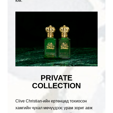
юм.
PRIVATE
COLLECTION
Clive Christian-ийн ертөнцөд тохиосон
хамгийн чухал мөчүүдээс урам зориг авж