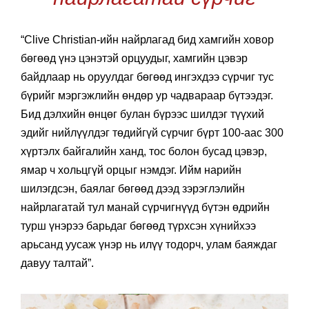
“Clive Christian-ийн найрлагад бид хамгийн ховор
бөгөөд үнэ цэнэтэй орцуудыг, хамгийн цэвэр
байдлаар нь оруулдаг бөгөөд ингэхдээ сүрчиг тус
бүрийг мэргэжлийн өндөр ур чадвараар бүтээдэг.
Бид дэлхийн өнцөг булан бүрээс шилдэг түүхий
эдийг нийлүүлдэг төдийгүй сүрчиг бүрт 100-аас 300
хүртэлх байгалийн ханд, тос болон бусад цэвэр,
ямар ч хольцгүй орцыг нэмдэг. Ийм нарийн
шилэгдсэн, баялаг бөгөөд дээд зэрэглэлийн
найрлагатай тул манай сүрчигнүүд бүтэн өдрийн
турш үнэрээ барьдаг бөгөөд түрхсэн хүнийхээ
арьсанд уусаж үнэр нь илүү тодорч, улам баяждаг
давуу талтай”.