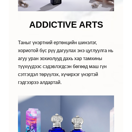
ADDICTIVE ARTS
Таныг үнэртний ертөнцийн шинэлэг,
хориотой бүс рүү дагуулах энэ цуглуулга нь
агуу уран зохиолууд дахь хар тамхины
түүхүүдээс сэдэвлэгдсэн бөгөөд маш гүн
сэтгэгдэл төрүүлэх, хүчирхэг үнэртэй
гэдгээрээ алдартай.