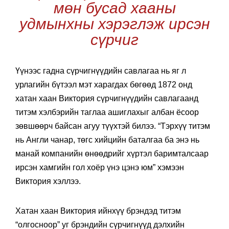
мөн бусад хааны
удмынхны хэрэглэж ирсэн
сүрчиг
Үүнээс гадна сүрчигнүүдийн савлагаа нь яг л
урлагийн бүтээл мэт харагдах бөгөөд 1872 онд
хатан хаан Виктория сүрчигнүүдийн савлагаанд
титэм хэлбэрийн таглаа ашиглахыг албан ёсоор
зөвшөөрч байсан агуу түүхтэй билээ. “Тэрхүү титэм
нь Англи чанар, төгс хийцийн баталгаа ба энэ нь
манай компанийн өнөөдрийг хүртэл баримталсаар
ирсэн хамгийн гол хоёр үнэ цэнэ юм” хэмээн
Виктория хэллээ.
Хатан хаан Виктория ийнхүү брэндэд титэм
“олгосноор” уг брэндийн сүрчигнүүд дэлхийн