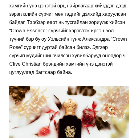
хамгийн үнэ цэнэтэй орц найрлагаар хийгддэг, дээд
зэрэглэлийн сүрчиг мөн гэдгийг дэлхийд харуулсан
байдаг. Тэрбээр өөрт нь тусгайлан зориулж хийсэн
“Crown Essence” сүрчгийг хэрэглэж ирсэн бол
түүний бэр буюу Уэльсийн гүнж Александра “Crown
Rose” сүрчигт дуртай байсан билээ. Эдгээр
сүрчигнүүдийг шинэчилсэн хувилбарууд өнөөдөр ч
Clive Christian брэндийн хамгийн үнэ цэнэтэй
цуглуулгад багтсаар байна.