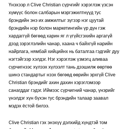
Үнэхээр л Clive Christian сүрчгийг хэрэглэж үзсэн
хүмүүс болон салбарын мэргэжилтнүүд тус
брэндийн энэ их амжилтыг зүгээр нэг цуутай
брэндийн нэр болон маркетингийн үр дүн гэж
хардаггүй бөгөөд харин яг л үгүйсгэхийн аргагүй
дээд зэрэглэлийн чанар, хаана ч байхгүй нарийн
найрлага, нямбай хийцийнх нь баталгаа гэдгийг дуу
нэгтэйгээр хэлдэг. Нэг хэрэглэж үзмэгц аливаа
сүрчигнээс хүлээх хүлээлт тань дээшилж өөртөө
шинэ стандартыг нээх бөгөөд өөрийн эрхгүй Clive
Christian брэндийг ахин дахин хэрэглэмээр
санагддаг гэдэг. Иймээс сүрчигний чанар, үнэрийг
үнэлдэг хүн бүхэн тус брэндийн талаар заавал
мэдэх ёстой билээ.
Clive Christian гэх энэхүү дэлхийд хүндтэй том