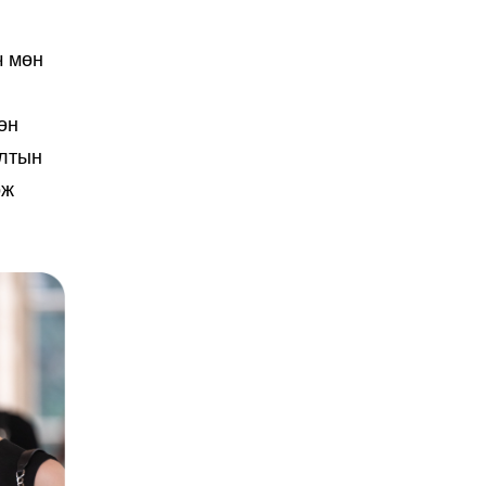
ч мөн
өн
алтын
ож