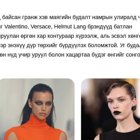
 байсан гранж хэв маягийн будалт намрын улиралд 
г Valentino, Versace, Helmut Lang брэндүүд батлан
руулан өргөн хар контураар хүрээлж, аль эсвэл хөнг
ээр энэхүү дүр төрхийг бүрдүүлэх боломжтой. Уг буд
хөн нүд учир уруул болон хацартаа бүдэг өнгийг сонг