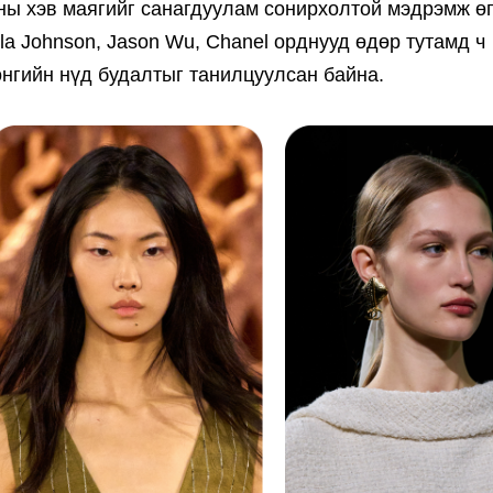
оны хэв маягийг санагдуулам сонирхолтой мэдрэмж ө
la Johnson, Jason Wu, Chanel орднууд өдөр тутамд ч
өнгийн нүд будалтыг танилцуулсан байна.