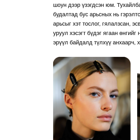
шоун дээр үзэгдсэн юм. Тухайлб
будалтад бус арьсных нь гэрэлтс
арьсыг хэт тослог, гялалзсан, э
уруул хэсэгт бүдэг ягаан өнгий
эрүүл байдалд түлхүү анхаарч, 