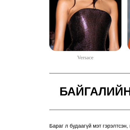
Versace
БАЙГАЛИЙ
Бараг л будаагүй мэт гэрэлтсэн