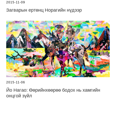
2015-11-09
Загварын ертөнц Норагийн нүдээр
2015-11-06
Йо Нагао: Өөрийнхөөрөө бодох нь хамгийн
онцгой зүйл