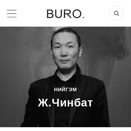
НИЙГЭМ
Ж.Чинбат