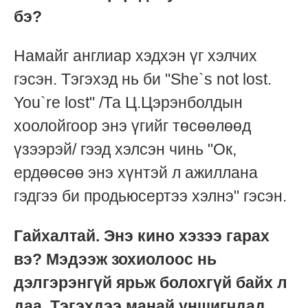
бэ?
Намайг англиар хэдхэн үг хэлчих
гэсэн. Тэгэхэд нь би "She`s not lost.
You`re lost" /Та Ц.Цэрэнболдын
хоолойгоор энэ үгийг төсөөлөөд
үзээрэй/ гээд хэлсэн чинь "Ок,
ердөөсөө энэ хүнтэй л ажиллана
гэдгээ би продьюсертээ хэлнэ" гэсэн.
Гайхалтай. Энэ кино хэзээ гарах
вэ? Мэдээж зохиолоос нь
дэлгэрэнгүй ярьж болохгүй байх л
даа. Тэгэхдээ манай уншигчдад