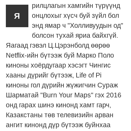
рилцлагын хамгийн түрүүнд
Я
онцлохыг хүсч буй зүйл бол
энд ямар ч "Холливуудын од"
болсон тухай яриа байхгүй.
Яагаад гэвэл Ц.Цэрэнболд өөрөө
Netflix-ийн бүтээж буй Марко Поло
киноны хоёрдугаар хэсэгт Чингис
хааны дүрийг бүтээж, Life of Pi
киноны гол дүрийн жүжигчин Сураж
Шарматай "Burn Your Maps" гэх 2016
онд гарах шинэ кинонд хамт гарч,
Казакстаны төв телевизийн арван
ангит кинонд дүр бүтээж буйнхаа