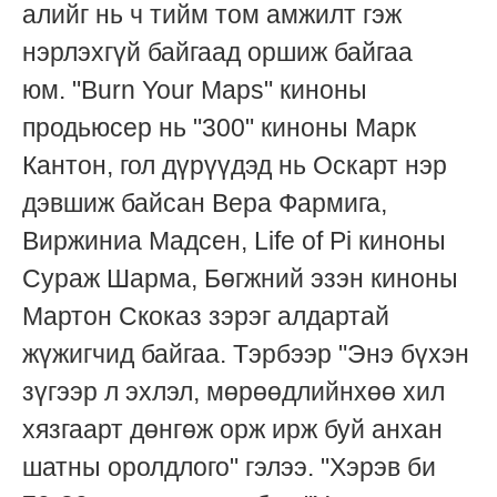
алийг нь ч тийм том амжилт гэж
нэрлэхгүй байгаад оршиж байгаа
юм.
"
Burn Your Maps" киноны
продьюсер нь "300" киноны Марк
Кантон, гол дүрүүдэд нь Оскарт нэр
дэвшиж байсан Вера Фармига,
Виржиниа Мадсен, Life of Pi киноны
Сураж Шарма, Бөгжний эзэн киноны
Мартон Скоказ зэрэг алдартай
жүжигчид байгаа.
Тэрбээр "Энэ бүхэн
зүгээр л эхлэл, мөрөөдлийнхөө хил
хязгаарт дөнгөж орж ирж буй анхан
шатны оролдлого" гэлээ. "Хэрэв би