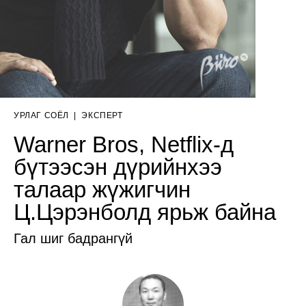
УРЛАГ СОЁЛ
|
ЭКСПЕРТ
Warner Bros, Netflix-д
бүтээсэн дүрийнхээ
талаар жүжигчин
Ц.Цэрэнболд ярьж байна
Гал шиг бадрангүй