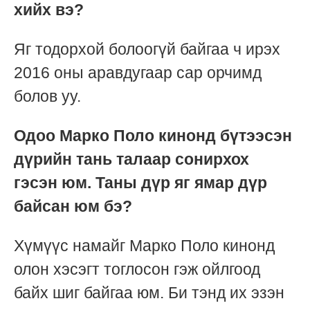
хийх вэ?
Яг тодорхой болоогүй байгаа ч ирэх
2016 оны аравдугаар сар орчимд
болов уу.
Одоо Марко Поло кинонд бүтээсэн
дүрийн тань талаар сонирхох
гэсэн юм. Таны дүр яг ямар дүр
байсан юм бэ?
Хүмүүс намайг Марко Поло кинонд
олон хэсэгт тоглосон гэж ойлгоод
байх шиг байгаа юм. Би тэнд их эзэн