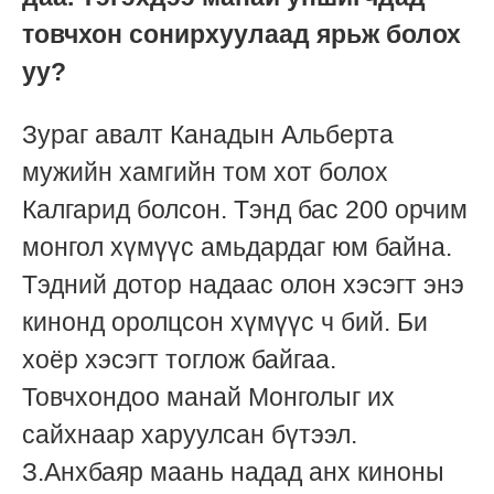
товчхон сонирхуулаад ярьж болох
уу?
Зураг авалт Канадын Альберта
мужийн хамгийн том хот болох
Калгарид болсон. Тэнд бас 200 орчим
монгол хүмүүс амьдардаг юм байна.
Тэдний дотор надаас олон хэсэгт энэ
кинонд оролцсон хүмүүс ч бий. Би
хоёр хэсэгт тоглож байгаа.
Товчхондоо манай Монголыг их
сайхнаар харуулсан бүтээл.
З.Анхбаяр маань надад анх киноны