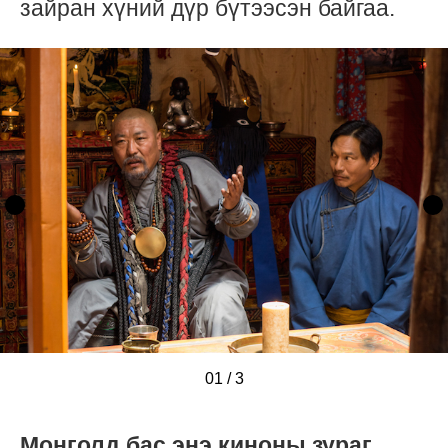
зайран хүний дүр бүтээсэн байгаа.
01
/
/
/
3
Монголд бас энэ киноны зураг