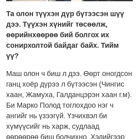
Та олон түүхэн дүр бүтээсэн шүү
дээ. Түүхэн хүнийг төсөөлж,
өөрийнхөөрөө бий болгох их
сонирхолтой байдаг байх. Тийм
үү?
Маш олон ч биш л дээ. Өөрт оногдсон
ганц хоёр дүрээ л бүтээсэн (Чингис
хаан, Жамуха, Галданцэрэн хаан г.м).
Би Марко Полод тоглохдоо нэг ч
ангийг нь үзээгүй. Үзчихвэл би
хүмүүсийг нь харж, судлаад
өөрөөрөө биш болчихно. Хэдийгээр