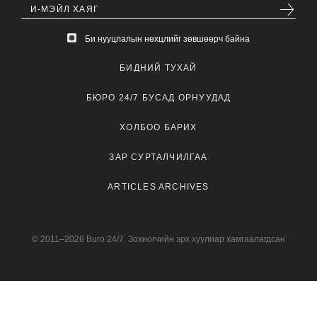
Би нууцлалын нөхцлийг зөвшөөрч байна
БИДНИЙ ТУХАЙ
БЮРО 24/7 БУСАД ОРНУУДАД
ХОЛБОО БАРИХ
ЗАР СУРТАЛЧИЛГАА
ARTICLES ARCHIVES
© 2011–2026 Buro 24/7. Зохиогчийн эрх хуулиар хамгаалагдсан