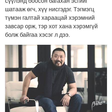
сүүлэнд боосон багахан эсгийг
шатааж өгч, хүү нисгэдэг. Тэгмэгц
түмэн галтай хараацай хэрэмний
завсар орж, тэр хот хана хэрэмгүй
болж байгаа хэсэг л дээ.