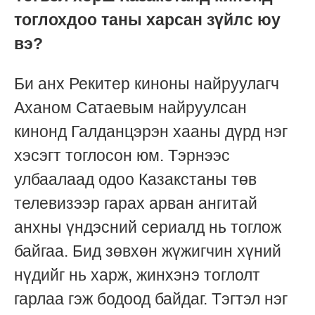
тоглохдоо таны харсан зүйлс юу
вэ?
Би анх Рекитер киноны найруулагч
Аханом Сатаевым найруулсан
кинонд Галданцэрэн хааны дүрд нэг
хэсэгт тоглосон юм. Тэрнээс
улбаалаад одоо Казакстаны төв
телевизээр гарах арван ангитай
анхны үндэсний сериалд нь тоглож
байгаа. Бид зөвхөн жүжигчин хүний
нүдийг нь харж, жинхэнэ тоглолт
гарлаа гэж бодоод байдаг. Тэгтэл нэг