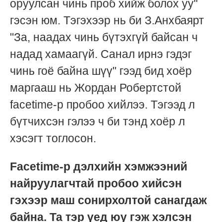
оруулсан чинь проб хийж болох уу"
гэсэн юм. Тэгэхээр нь би З.Анхбаярт
"За, наадах чинь бүтэхгүй байсан ч
надад хамаагүй. Санал ирнэ гэдэг
чинь гоё байна шүү" гээд бид хоёр
маргааш нь Жордан Робертстой
facetime-р пробоо хийлээ. Тэгээд л
бүтчихсэн гэлээ ч би тэнд хоёр л
хэсэгт тоглосон.
Facetime-р дэлхийн хэмжээний
найруулагчтай пробоо хийсэн
гэхээр маш сонирхолтой санагдаж
байна. Та тэр үед юу гэж хэлсэн