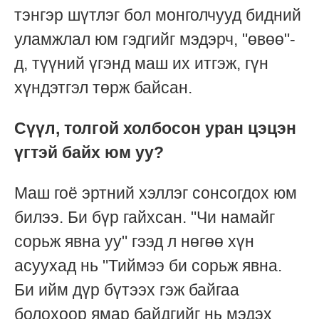
тэнгэр шүтлэг бол монголчууд бидний
уламжлал юм гэдгийг мэдэрч, "өвөө"-
д, түүний үгэнд маш их итгэж, гүн
хүндэтгэл төрж байсан.
Сүүл, толгой холбосон уран цэцэн
үгтэй байх юм уу?
Маш гоё эртний хэллэг сонсогдох юм
билээ. Би бүр гайхсан. "Чи намайг
сорьж явна уу" гээд л нөгөө хүн
асуухад нь "Тиймээ би сорьж явна.
Би ийм дүр бүтээх гэж байгаа
болохоор ямар байдгийг нь мэдэх