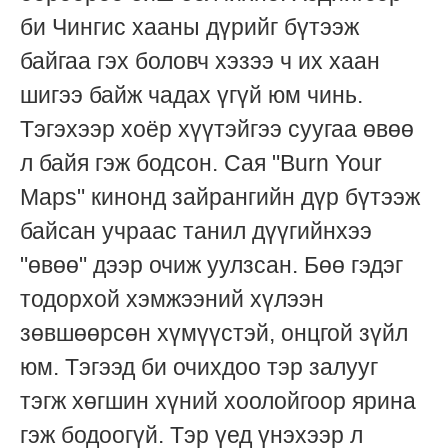
би Чингис хааны дүрийг бүтээж
байгаа гэх боловч хэзээ ч их хаан
шигээ байж чадах үгүй юм чинь.
Тэгэхээр хоёр хүүтэйгээ суугаа өвөө
л байя гэж бодсон. Сая "Burn Your
Maps" кинонд зайрангийн дүр бүтээж
байсан учраас танил дүүгийнхээ
"өвөө" дээр очиж уулзсан. Бөө гэдэг
тодорхой хэмжээний хүлээн
зөвшөөрсөн хүмүүстэй, онцгой зүйл
юм. Тэгээд би очихдоо тэр залууг
тэгж хөгшин хүний хоолойгоор ярина
гэж бодоогүй. Тэр үед үнэхээр л