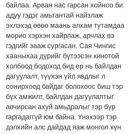
байлаа. Арван нас гарсан хойноо би
адуу гэдэг амьтантай найзлаж
эхлэхэд өвөө маань алхам тутамдаа
морио хэрхэн хайрлаж, арчлах вэ
гэдгийг зааж сургасан. Сая Чингис
хааныхаа дүрийг бүтээсэн кинотой
холбоод бодоход бид ер нь байлдан
дагуулалт, түүхэн үйл явдлыг л
сонирхоод байдаг болохоос биш тэр
бүх амжилт, байлдан дагуулалтыг
авчирсан ахуй амьдралыг тэр бүр
гаргадаггүй юм байна. Үнэхээр тэр
дэлхийн алс дайдад яаж монгол хүн