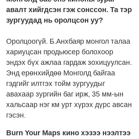
авалт хийгдсэн гэж сонссон. Та тэр
зургуудад нь оролцсон уу?
Оролцоогүй. Б.Анхбаяр монгол талаа
хариуцсан продьюсер болохоор
эндэх бүх ажлаа гардаж зохицуулсан.
Энд ерөнхийдөө Монголд байгаа
гэдгийг илтгэх тойм зургуудыг
авахаар зургийн баг ирж, 35 мм-ын
хальсаар
нэг км урт хүрэх дүрс авсан
гэсэн
.
Burn Your Maps кино хэзээ нээлтээ