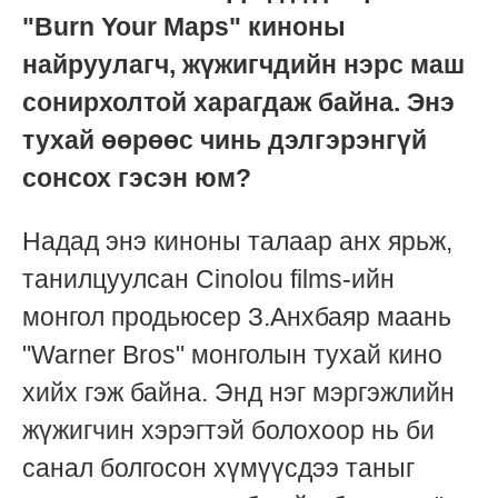
"Burn Your Maps" киноны
найруулагч, жүжигчдийн нэрс маш
сонирхолтой харагдаж байна. Энэ
тухай өөрөөс чинь дэлгэрэнгүй
сонсох гэсэн юм?
Надад энэ киноны талаар анх ярьж,
танилцуулсан Cinolou films-ийн
монгол продьюсер З.Анхбаяр маань
"Warner Bros" монголын тухай кино
хийх гэж байна. Энд нэг мэргэжлийн
жүжигчин хэрэгтэй болохоор нь би
санал болгосон хүмүүсдээ таныг