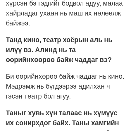
хүрсэн бэ гэдгийг бодвол адуу, малаа
хайрладаг ухаан нь маш их нөлөөлж
байжээ.
Танд кино, театр хоёрын аль нь
илүү вэ. Алинд нь та
өөрийнхөөрөө байж чаддаг вэ?
Би өөрийнхөрөө байж чаддаг нь кино.
Мэдрэмж нь бүгдээрээ адилхан ч
гэсэн театр бол агуу.
Таныг хувь хүн талаас нь хүмүүс
их сонирхдог байх. Таны хамгийн