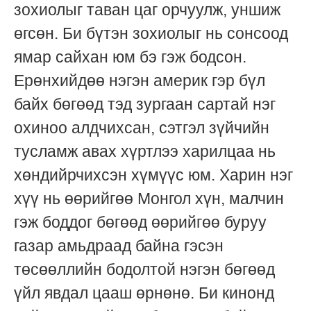
зохиолыг таван цаг орчуулж, уншиж
өгсөн. Би бүтэн зохиолыг нь сонсоод
ямар сайхан юм бэ гэж бодсон.
Ерөнхийдөө нэгэн америк гэр бүл
байх бөгөөд тэд зургаан сартай нэг
охиноо алдчихсан, сэтгэл зүйчийн
тусламж авах хүртлээ харилцаа нь
хөндийрчихсэн хүмүүс юм. Харин нэг
хүү нь өөрийгөө Монгол хүн, малчин
гэж боддог бөгөөд өөрийгөө буруу
газар амьдраад байна гэсэн
төсөөллийн бодолтой нэгэн бөгөөд
үйл явдал цааш өрнөнө. Би кинонд