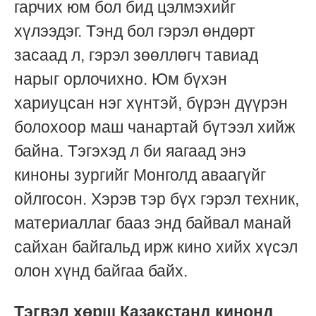
гарчих юм бол бид цэлмэхийг
хүлээдэг. Тэнд бол гэрэл өндөрт
засаад л, гэрэл зөөллөгч тавиад
нарыг орлочихно. Юм бүхэн
хариуцсан нэг хүнтэй, бүрэн дүүрэн
болохоор маш чанартай бүтээл хийж
байна. Тэгэхэд л би яагаад энэ
киноны зургийг Монголд аваагүйг
ойлгосон. Хэрэв тэр бүх гэрэл техник,
материаллаг бааз энд байвал манай
сайхан байгальд ирж кино хийх хүсэл
олон хүнд байгаа байх.
Тэгвэл хөрш Казакстанд кинонд