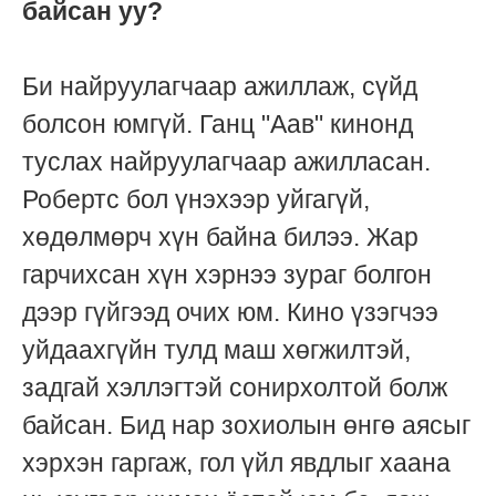
байсан уу?
Би найруулагчаар ажиллаж, сүйд
болсон юмгүй. Ганц "Аав" кинонд
туслах найруулагчаар ажилласан.
Робертс бол үнэхээр уйгагүй,
хөдөлмөрч хүн байна билээ. Жар
гарчихсан хүн хэрнээ зураг болгон
дээр гүйгээд очих юм. Кино үзэгчээ
уйдаахгүйн тулд маш хөгжилтэй,
задгай хэллэгтэй сонирхолтой болж
байсан. Бид нар зохиолын өнгө аясыг
хэрхэн гаргаж, гол үйл явдлыг хаана