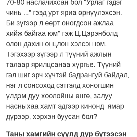
70-80 наслачихсан бол "Урлаг гэдэг
чинь ..." гээд урт яриа өрнүүлэхсэн.
Би зүгээр л өөрт оногдсон ажлаа
хийж байгаа юм" гэж Ц.Цэрэнболд
олон дахин онцлон хэлсэн юм.
Тэгэхээр зүгээр л түүний ажлын
талаар ярилцсанаа хүргье. Түүний
гал шиг эрч хүчтэй бадрангуй байдал,
нэг л сонсоход сэтгэлд хоногшин
үлдэм дуу хоолойны өнгө, залуу
насныхаа хамт эдгээр кинонд ямар
дүрээр, хэрхэн буусан бол?
Таны хамгийн сүүлд дүр бүтээсэн