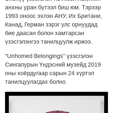
анхны уран бүтээл биш юм. Тэрээр
1993 оноос эхлэн АНУ, Их Британи,
Канад, Герман зэрэг улс орнуудад
бие даасан болон хамтарсан
үзэсгэлэнгээ танилцуулж иржээ.
"Unhomed Belongings" үзэсгэлэн
Сингапурын Үндэсний музейд 2019
оны хоёрдугаар сарын 24 хүртэл
танилцуулагдах болно.