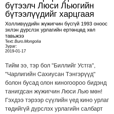
бүтээлч Люси Льюгийн
бүтээлүүдийг харцгаая
Холливүүдийн жүжигчин бүсгүй 1993 оноос
эхлэн дүрслэх урлагийн ертөнцөд хөл
тавьжээ
Text:
Buro.Mongolia
Зураг:
2019-01-17
Тийм ээ, тэр бол "Биллийг Устга",
"Чарлигийн Сахиусан Тэнгэрүүд"
болон бусад олон киногоороо бидэнд
танигдсан жүжигчин Люси Лью мөн!
Гэхдээ тэрээр сүүлийн үед кино урлаг
төдийгүй дүрслэх урлагийн салбарт