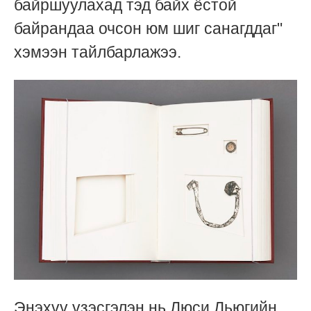
байршуулахад тэд байх ёстой
байрандаа очсон юм шиг санагддаг"
хэмээн тайлбарлажээ.
Энэхүү үзэсгэлэн нь Люси Льюгийн