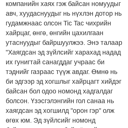
компанийн хаях гэж байсан номуудыг
авч, хуудаснуудыг нь нүхлэн дотор нь
гудамжнаас олсон Tic Tac чихрийн
хайрцаг, өнгө, өнгийн цахилгаан
утаснуудыг байршуулжээ. Энэ талаар
"Хаягдсан эд зүйлсийг харахад надад
их гунигтай санагддаг учраас би
тэднийг газраас түүж авдаг. Өмнө нь
би эдгээр эд хогшлыг хайрцагт хийдэг
байсан бол одоо номонд хадгалдаг
болсон. Үзэсгэлэнгийн гол санаа нь
хаягдсан эд хогшилд "орон гэр" олж
өгөх юм. Эд зүйлсийг номонд