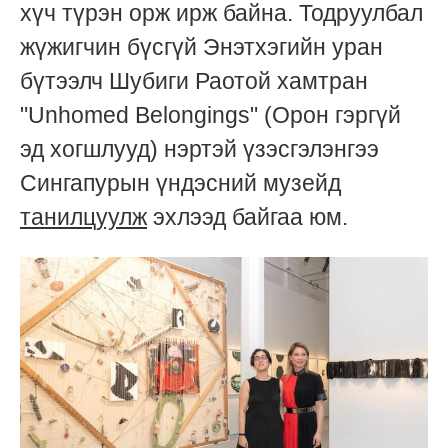
хүч түрэн орж ирж байна. Тодруулбал
жүжигчин бүсгүй Энэтхэгийн уран
бүтээлч Шубиги Раотой хамтран
"Unhomed Belongings" (Орон гэргүй
эд хогшлууд) нэртэй үзэсгэлэнгээ
Сингапурын үндэсний музейд
танилцуулж
эхлээд байгаа юм.