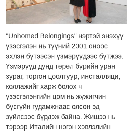
"Unhomed Belongings" нэртэй энэхүү
үзэсгэлэн нь түүний 2001 оноос
эхлэн бүтээсэн үзмэрүүдээс бүтжээ.
Үзмэрүүд дунд төрөл бүрийн уран
зураг, торгон цоолтуур, инсталляци,
коллажийг харж болох ч
үзэсгэлэнгийн цөм нь жүжигчин
бүсгүйн гудамжнаас олсон эд
зүйлсээс бүрдэж байна. Жишээ нь
тэрээр Италийн нэгэн хэвлэлийн