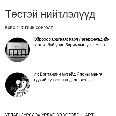
Төстэй нийтлэлүүд
BURO 24/7-ГИЙН СОНГОЛТ
Ойроос харцгаая: Карл Лагерфельдийн
гаргаж буй уран баримлын үзэсгэлэн
Их Британийн музейд Японы манга
түүхийн үзэсгэлэн дэлгэгдэнэ
УРЛАГ
ДҮРСЛЭХ УРЛАГ
ҮЗЭСГЭЛЭН
ART