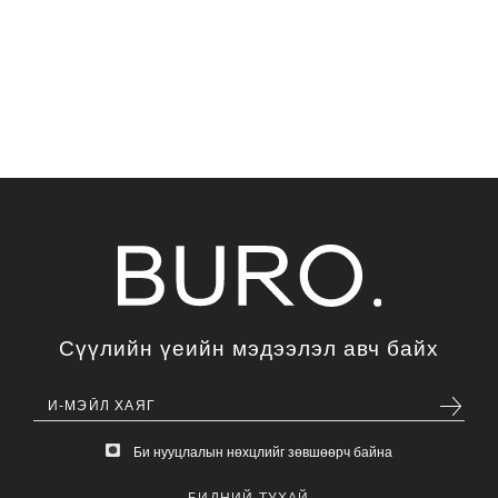
Сүүлийн үеийн мэдээлэл авч байх
Би нууцлалын нөхцлийг зөвшөөрч байна