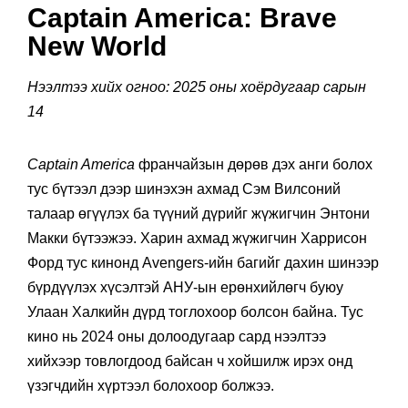
Captain America: Brave
New World
Нээлтээ хийх огноо: 2025 оны хоёрдугаар сарын
14
Captain America
франчайзын дөрөв дэх анги болох
тус бүтээл дээр шинэхэн ахмад Сэм Вилсоний
талаар өгүүлэх ба түүний дүрийг жүжигчин Энтони
Макки бүтээжээ. Харин ахмад жүжигчин Харрисон
Форд тус кинонд Avengers-ийн багийг дахин шинээр
бүрдүүлэх хүсэлтэй АНУ-ын ерөнхийлөгч буюу
Улаан Халкийн дүрд тоглохоор болсон байна. Тус
кино нь 2024 оны долоодугаар сард нээлтээ
хийхээр товлогдоод байсан ч хойшилж ирэх онд
үзэгчдийн хүртээл болохоор болжээ.