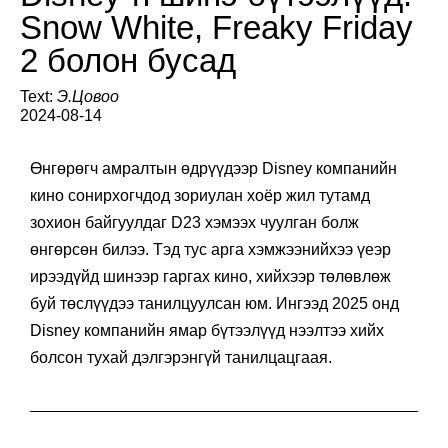
Snow White, Freaky Friday
2 болон бусад
Text:
Э.Цовоо
2024-08-14
Өнгөрөгч амралтын өдрүүдээр Disney компанийн
кино сонирхогчдод зориулан хоёр жил тутамд
зохион байгуулдаг D23 хэмээх чуулган болж
өнгөрсөн билээ. Тэд тус арга хэмжээнийхээ үеэр
ирээдүйд шинээр гаргах кино, хийхээр төлөвлөж
буй төслүүдээ танилцуулсан юм. Ингээд 2025 онд
Disney компанийн ямар бүтээлүүд нээлтээ хийх
болсон тухай дэлгэрэнгүй танилцацгаая.