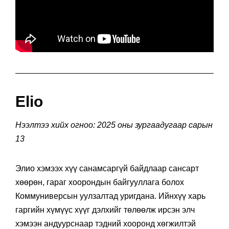
Elio
Нээлтээ хийх огноо: 2025 оны зургаадугаар сарын
13
Элио хэмээх хүү санамсаргүй байдлаар сансарт
хөөрөн, гараг хоорондын байгууллага болох
Коммуниверсын уулзалтад уригдана. Ийнхүү харь
гаргийн хүмүүс хүүг дэлхийг төлөөлж ирсэн элч
хэмээн андуурснаар тэдний хооронд хөгжилтэй