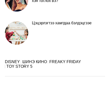
хэн тоглох вэ?
Цэцэрлэгтээ хамтдаа бэлдэцгээе
DISNEY
ШИНЭ КИНО
FREAKY FRIDAY
TOY STORY 5