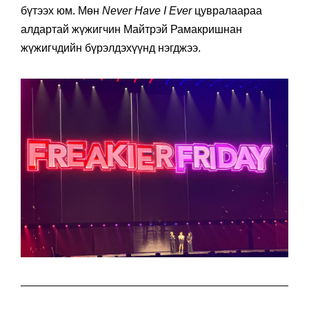
бүтээх юм. Мөн
Never Have I Ever
цувралаараа
алдартай жүжигчин Майтрэй Рамакришнан
жүжигчдийн бүрэлдэхүүнд нэгджээ.