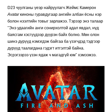
D23 чуулганы үеэр найруулагч Жеймс Камерон
Avatar
киноны гуравдугаар ангийн албан ёсны нэр
болон нээлтийн товыг зарлажээ. Тэрээр энэ талаар
"Энэ удаагийн анги сонирхолтой адал явдал, нүд
баясгам хэсгүүдээр дүүрэн байх болно. Мөн олон
шинэ дүрүүд нэмэгдэж байгаа ба үзэгчдэд тэдгээр
дүрүүд таалагдана гэдэгт итгэлтэй байна.
Эсрэгээрээ үзэн ядаж ч магадгүй юм" хэмээжээ.