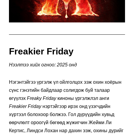
Freakier Friday
Нээлтээ хийх огноо: 2025 онд
Нэгэнтэйгээ үргэлж үл ойлголцох ээж охин хоёрын
сүнс гэнэтийн байдлаар солигдож буй талаар
өгүүлэх
Freaky Friday
киноны үргэлжлэл анги
Freakier Friday
нэртэйгээр ирэх онд үзэгчдийн
хүртээл болохоор болжээ. Гол дүрүүдийн хувьд
өөрчлөлт ороогүй бөгөөд жүжигчин Жейми Ли
Кертис, Линдси Лохан нар дахин ээж, охины дүрийг