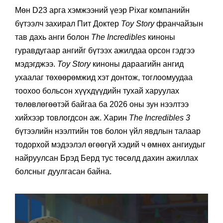
Мөн D23 арга хэмжээний үеэр Pixar компанийн
бүтээлч захирал Пит Доктер
Toy Story
франчайзын
тав дахь анги болон
The
Incredibles
киноны
гуравдугаар ангийг бүтээх ажилдаа орсон гэдгээ
мэдэгджээ.
Toy Story
киноны дараагийн ангид
ухаалаг төхөөрөмжид хэт донтож, тоглоомуудаа
тоохоо больсон хүүхдүүдийн тухай харуулах
төлөвлөгөөтэй байгаа ба 2026 оны зун нээлтээ
хийхээр товлогдсон аж. Харин
The
Incredibles 3
бүтээлийн нээлтийн тов болон үйл явдлын талаар
тодорхой мэдээлэл өгөөгүй хэдий ч өмнөх ангиудыг
найруулсан Брэд Берд тус төсөлд дахин ажиллах
болсныг дуулгасан байна.