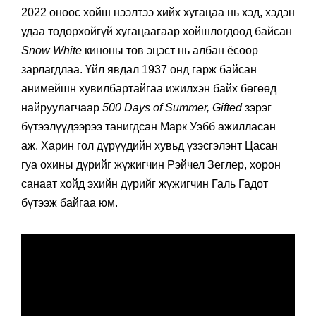
2022 оноос хойш нээлтээ хийх хугацаа нь хэд, хэдэн
удаа тодорхойгүй хугацаагаар хойшлогдоод байсан
Snow White
киноны тов эцэст нь албан ёсоор
зарлагдлаа. Үйл явдал 1937 онд гарж байсан
анимейшн хувилбартайгаа ижилхэн байх бөгөөд
найруулагчаар
500 Days of Summer, Gifted
зэрэг
бүтээлүүдээрээ танигдсан Марк Уэбб ажилласан
аж. Харин гол дүрүүдийн хувьд үзэсгэлэнт Цасан
гуа охины дүрийг жүжигчин Рэйчел Зеглер, хорон
санаат хойд эхийн дүрийг жүжигчин Галь Гадот
бүтээж байгаа юм.