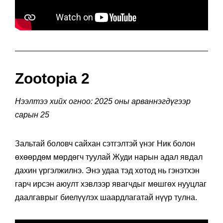
Zootopia 2
Нээлтээ хийх огноо: 2025 оны арваннэгдүгээр
сарын 25
Зальтай боловч сайхан сэтгэлтэй үнэг Ник болон
өхөөрдөм мөрдөгч туулай Жуди нарын адал явдал
дахин үргэлжилнэ. Энэ удаа тэд хотод нь гэнэтхэн
гарч ирсэн аюулт хэвлээр явагчдыг мөшгөх нууцлаг
даалгаврыг биелүүлэх шаардлагатай нүүр тулна.