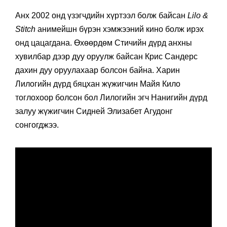
Анх 2002 онд үзэгчдийн хүртээл болж байсан
Lilo &
Stitch
анимейшн бүрэн хэмжээний кино болж ирэх
онд цацагдана. Өхөөрдөм Стичийн дүрд анхны
хувилбар дээр дуу оруулж байсан Крис Сандерс
дахин дуу оруулахаар болсон байна. Харин
Лилогийн дүрд бяцхан жүжигчин Майя Кило
тоглохоор болсон бол Лилогийн эгч Нанигийн дүрд
залуу жүжигчин Сидней Элизабет Агудонг
сонгогджээ.