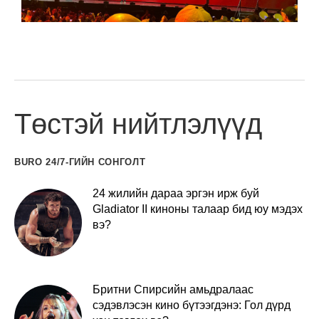
Төстэй нийтлэлүүд
BURO 24/7-ГИЙН СОНГОЛТ
24 жилийн дараа эргэн ирж буй
Gladiator II киноны талаар бид юу мэдэх
вэ?
Бритни Спирсийн амьдралаас
сэдэвлэсэн кино бүтээгдэнэ: Гол дүрд