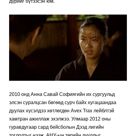
дүрийг бүтээсэн юм.
2010 онд Анна Савай Софиягийн их сургуульд
элсэн суралцсан бөгөөд сурч байх хугацаандаа
дуулах хүсэлдээ хөтлөгдөн Avex Trax лейблтэй
хамтран ажиллаж эхэлжээ. Улмаар 2012 оны
гуравдугаар сард бейсболын Дээд лигийн
тоглолтыг нээж, АНУ-ын төрийн дууллыг