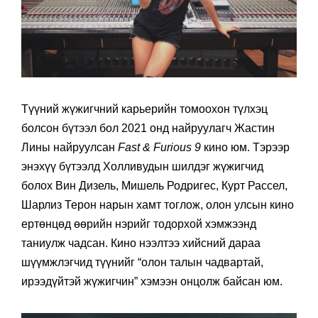
Түүний жүжигчний карьерийн томоохон түлхэц
болсон бүтээл бол 2021 онд найруулагч Жастин
Лины найруулсан
Fast & Furious 9
кино юм. Тэрээр
энэхүү бүтээлд Холливудын шилдэг жүжигчид
болох Вин Дизель, Мишель Родригес, Курт Рассел,
Шарлиз Терон нарын хамт тоглож, олон улсын кино
ертөнцөд өөрийн нэрийг тодорхой хэмжээнд
таниулж чадсан. Кино нээлтээ хийсний дараа
шүүмжлэгчид түүнийг “олон талын чадвартай,
ирээдүйтэй жүжигчин” хэмээн онцолж байсан юм.