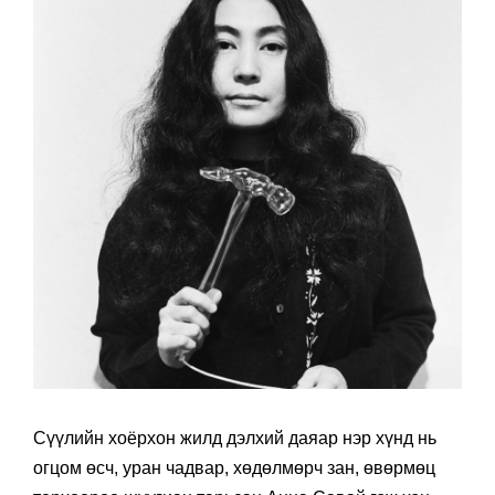
Сүүлийн хоёрхон жилд дэлхий даяар нэр хүнд нь
огцом өсч, уран чадвар, хөдөлмөрч зан, өвөрмөц