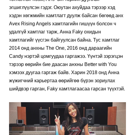
эгшиглүүлсэн гэдэг. Оюутан ахуйдаа тэрээр хэд
хэдэн хөгжмийн хамтлагт дуулж байсан бөгөөд анх
Avex Rising Angels хамтлагийн гишүүн болсон ч
удалгүй хамтлаг тарж, Анна Faky охидын
хамтлагийг үүсгэн байгуулсан байна. Тус хамтлаг
2014 онд анхны The One, 2016 онд дараагийн
Candy нэртэй цомгуудаа гаргажээ. Үүнтэй зэрэгцэн
тэрээр өөрийн бие даасан анхны Better with You
хэмээх дуугаа гаргаж байв. Харин 2018 онд Анна
жүжигчний карьертаа өөрийгөө бүрэн зориулах
шийдвэр гарган, Faky хамтлагаасаа гарсан түүхтэй.