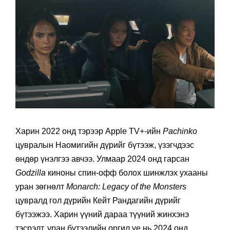
Харин 2022 онд тэрээр Apple TV+-ийн
Pachinko
цувралын Наомигийн дүрийг бүтээж, үзэгчдээс
өндөр үнэлгээ авчээ. Улмаар 2024 онд гарсан
Godzilla
киноны спин-офф болох шинжлэх ухааны
уран зөгнөлт
Monarch: Legacy of the Monsters
цувралд гол дүрийн Кейт Рандагийн дүрийг
бүтээжээ. Харин үүний дараа түүний жинхэнэ
тэсрэлт, уран бүтээлийн оргил үе нь 2024 онд