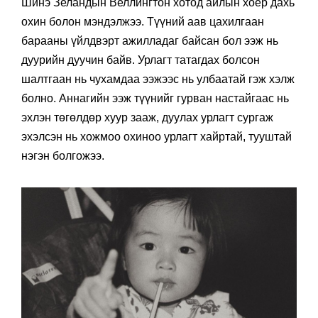
Шинэ Зеландын Веллингтон хотод айлын хоёр дахь
охин болон мэндэлжээ. Түүний аав цахилгаан
барааны үйлдвэрт ажилладаг байсан бол ээж нь
дуурийн дуучин байв. Урлагт татагдах болсон
шалтгаан нь чухамдаа ээжээс нь улбаатай гэж хэлж
болно. Аннагийн ээж түүнийг гурван настайгаас нь
эхлэн төгөлдөр хуур зааж, дуулах урлагт сургаж
эхэлсэн нь хожмоо охиноо урлагт хайртай, тууштай
нэгэн болгожээ.