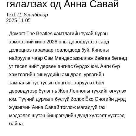
гялалзах од Анна Савай
Text:
Ц. Усанболор
2025-11-05
Домогт The Beatles хамтлагийн тухай бүрэн
хэмжээний кино 2028 оны дөрөвдүгээр сард
дэлгэцнээ гарахаар товлогдоод буй. Киноны
найруулагчаар Сэм Мендес ажиллаж байгаа бөгөөд
уг төсөл нийт дөрвөн ангиас бүрдэх юм. Анги бүр
хамтлагийн гишүүдийн амьдрал, урлагийн
замналыг тус тусын өнцгөөс харуулах бол
дөрөвдүгээр бүлэг нь Жон Ленноны түүхийг өгүүлэх
юм.
Түүний дурлалт бүсгүй болох Ёко Оногийн дүрд
жүжигчин Анна Савай тоглож магадгүй гэх
мэдээлэл шүтэн бишрэгчдийн дунд хүлээлт үүсгээд
байна.