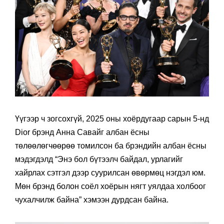
Үүгээр ч зогсохгүй, 2025 оны хоёрдугаар сарын 5-нд
Dior брэнд Анна Савайг албан ёсны
төлөөлөгчөөрөө томилсон ба брэндийн албан ёсны
мэдэгдэлд “Энэ бол бүтээлч байдал, урлагийг
хайрлах сэтгэл дээр суурилсан өвөрмөц нэгдэл юм.
Мөн брэнд болон соёл хоёрын нягт уялдаа холбоог
чухалчилж байна” хэмээн дурдсан байна.