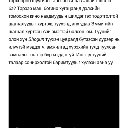
төрхөөрөө шуугиан тарьсан Анна Савай гэж хэн
бэ? Тэрээр маш богино хугацаанд дэлхийн
томоохон кино наадмуудын шилдэг гэх тодотголтой
шагналуудыг хүртэж, түүхэнд анх удаа Эммигийн
шагнал хүртсэн Ази эмэгтэй болсон юм. Түүнийг
олон хүн
Shōgun
түүхэн цувралд бүтээсэн дүрээр нь
илүүтэй мэддэг ч, амжилтад хүрэхийн тулд туулсан
замналыг нь тэр бүр мэддэггүй. Ингээд түүний
талаар сонирхолтой баримтуудыг хүлээн авна уу.