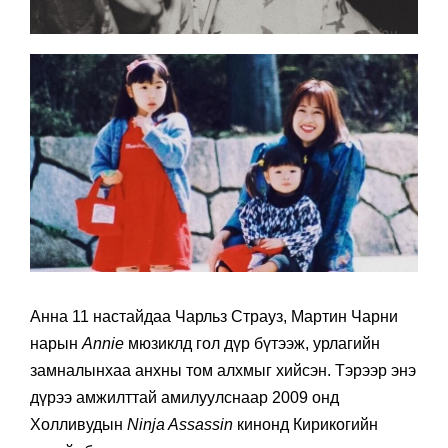
Анна 11 настайдаа Чарльз Страуз, Мартин Чарни
нарын
Annie
мюзиклд гол дүр бүтээж, урлагийн
замналынхаа анхны том алхмыг хийсэн. Тэрээр энэ
дүрээ амжилттай амилуулснаар 2009 онд
Холливудын
Ninja Assassin
кинонд Кирикогийн