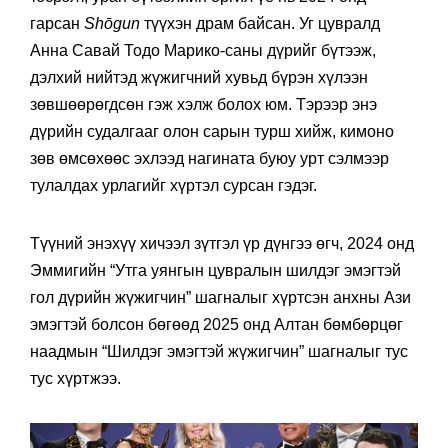
гарсан
Shōgun
түүхэн драм байсан. Уг цувралд
Анна Савай Тодо Марико-саны дүрийг бүтээж,
дэлхий нийтэд жүжигчний хувьд бүрэн хүлээн
зөвшөөрөгдсөн гэж хэлж болох юм. Тэрээр энэ
дүрийн судалгааг олон сарын турш хийж, кимоно
зөв өмсөхөөс эхлээд нагината буюу урт сэлмээр
тулалдах урлагийг хүртэл сурсан гэдэг.
Түүний энэхүү хичээл зүтгэл үр дүнгээ өгч, 2024 онд
Эммигийн “Утга уянгын цувралын шилдэг эмэгтэй
гол дүрийн жүжигчин” шагналыг хүртсэн анхны Ази
эмэгтэй болсон бөгөөд 2025 онд Алтан бөмбөрцөг
наадмын “Шилдэг эмэгтэй жүжигчин” шагналыг тус
тус хүртжээ.