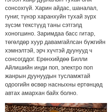
сонсохгүй. Харин айдас, шаналал,
гуниг, түнэр харанхуйн тухай зүрх
зүсэм текстүүд таны сэтгэлд
хоногшино. Заримдаа басс гитар,
төгөлдөр хуур давамгайлсан бүжгийн
хэмнэлтэй, эрч хүчтэй дуунууд ч
сонсогддог. Ерөнхийдөө Билли
Айлишийн инди поп, электро поп
жанрын дуунуудын тусламжтай
одоогийн өсвөр насныхны ертөнцөд
автах амархан байх болно.