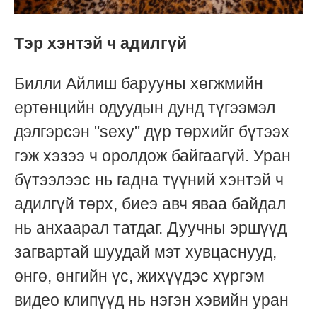
Тэр хэнтэй ч адилгүй
Билли Айлиш барууны хөгжмийн
ертөнцийн одуудын дунд түгээмэл
дэлгэрсэн "sexy" дүр төрхийг бүтээх
гэж хэзээ ч оролдож байгаагүй. Уран
бүтээлээс нь гадна түүний хэнтэй ч
адилгүй төрх, биеэ авч яваа байдал
нь анхаарал татдаг. Дуучны эршүүд
загвартай шуудай мэт хувцаснууд,
өнгө, өнгийн үс, жихүүдэс хүргэм
видео клипүүд нь нэгэн хэвийн уран