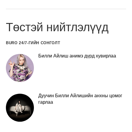
Төстэй нийтлэлүүд
BURO 24/7-ГИЙН СОНГОЛТ
Билли Айлиш анимэ дүрд хувирлаа
Дуучин Билли Айлишийн анхны цомог
гарлаа