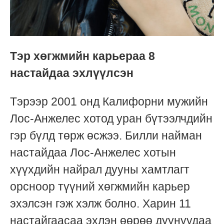
Тэр хөгжмийн карьераа 8
настайдаа эхлүүлсэн
Тэрээр 2001 онд Калифорни мужийн
Лос-Анжелес хотод уран бүтээлчдийн
гэр бүлд төрж өсжээ. Билли найман
настайдаа Лос-Анжелес хотын
хүүхдийн найрал дууны хамтлагт
орсноор түүний хөгжмийн карьер
эхэлсэн гэж хэлж болно. Харин 11
настайгаасаа эхлэн өөрөө дуунуудаа