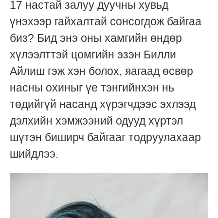
17 настай залуу дуучны хувьд
үнэхээр гайхалтай сонсогдож байгаа
биз? Бид энэ оны хамгийн өндөр
хүлээлттэй цомгийн эзэн Билли
Айлиш гэж хэн болох, яагаад өсвөр
насны охиныг үе тэнгийнхэн нь
төдийгүй насанд хүрэгчдээс эхлээд
дэлхийн хэмжээний одууд хүртэл
шүтэн биширч байгааг тодруулахаар
шийдлээ.