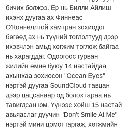
бичих болжээ. Ер нь Билли Айлиш
ихэнх дуугаа ах Финнеас
О'Коннеллтой хамтран зохиодог
бөгөөд ах нь түүний тоглолтууд дээр
ихэвчлэн амьд хөгжим тоглож байгаа
нь харагддаг. Одоогоос гурван
жилийн өмнө буюу 14 настайдаа
ахынхаа зохиосон "Ocean Eyes"
нэртэй дуугаа SoundCloud тавцан
дээр цацсанаар од болох гараа нь
тавигдсан юм. Үүнээс хойш 15 настай
авьяаслаг дуучин "Don't Smile At Me"
нэртэй мини цомог гаргаж, хөгжмийн