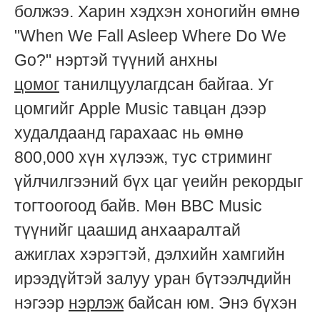
болжээ. Харин хэдхэн хоногийн өмнө
"When We Fall Asleep Where Do We
Go?" нэртэй түүний анхны
цомог
танилцуулагдсан байгаа. Уг
цомгийг Apple Music тавцан дээр
худалдаанд гарахаас нь өмнө
800,000 хүн хүлээж, тус стриминг
үйлчилгээний бүх цаг үеийн рекордыг
тогтоогоод байв. Мөн BBC Music
түүнийг цаашид анхааралтай
ажиглах хэрэгтэй, дэлхийн хамгийн
ирээдүйтэй залуу уран бүтээлчдийн
нэгээр
нэрлэж
байсан юм. Энэ бүхэн