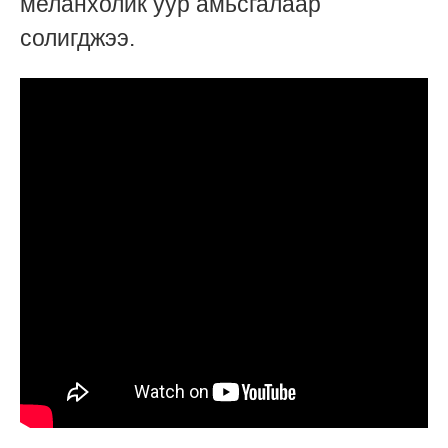
меланхолик уур амьсгалаар
солигджээ.