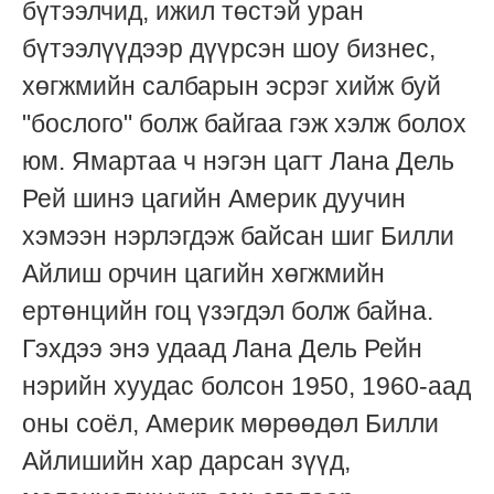
бүтээлчид, ижил төстэй уран
бүтээлүүдээр дүүрсэн шоу бизнес,
хөгжмийн салбарын эсрэг хийж буй
"бослого" болж байгаа гэж хэлж болох
юм. Ямартаа ч нэгэн цагт Лана Дель
Рей шинэ цагийн Америк дуучин
хэмээн нэрлэгдэж байсан шиг Билли
Айлиш орчин цагийн хөгжмийн
ертөнцийн гоц үзэгдэл болж байна.
Гэхдээ энэ удаад Лана Дель Рейн
нэрийн хуудас болсон 1950, 1960-аад
оны соёл, Америк мөрөөдөл Билли
Айлишийн хар дарсан зүүд,