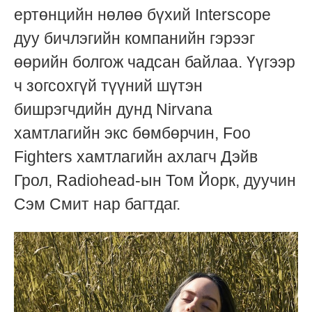
ертөнцийн нөлөө бүхий Interscope
дуу бичлэгийн компанийн гэрээг
өөрийн болгож чадсан байлаа. Үүгээр
ч зогсохгүй түүний шүтэн
бишрэгчдийн дунд Nirvana
хамтлагийн экс бөмбөрчин, Foo
Fighters хамтлагийн ахлагч Дэйв
Грол, Radiohead-ын Том Йорк, дуучин
Сэм Смит нар багтдаг.