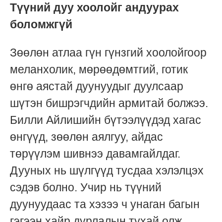
Түүний дуу хоолойг андуурах
боломжгүй
Зөөлөн атлаа гүн гүнзгий хоолойгоор
меланхолик, мөрөөдөмтгий, готик
өнгө аястай дуунуудыг дуулсаар
шүтэн бишрэгчдийн армитай болжээ.
Билли Айлишийн бүтээлүүдэд хагас
өнгүүд, зөөлөн аялгуу, айдас
төрүүлэм шивнээ давамгайлдаг.
Дууных нь шүлгүүд тусдаа хэлэлцэх
сэдэв болно. Учир нь түүний
дуунуудаас та хэзээ ч унаган багын
гэгээн хайр дурлалын тухай олж