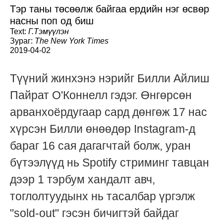
Тэр таны төсөөлж байгаа ердийн нэг өсвөр
насны поп од биш
Text:
Г.Тэмүүлэн
Зураг:
The New York Times
2019-04-02
Tүүний жинхэнэ нэрийг Билли Айлиш
Пайрат О'Коннелл гэдэг. Өнгөрсөн
арванхоёрдугаар сард дөнгөж 17 нас
хүрсэн Билли өнөөдөр Instagram-д
бараг 16 сая дагагчтай болж, уран
бүтээлүүд нь Spotify стриминг тавцан
дээр 1 тэрбум хандалт авч,
тоглолтуудынх нь тасалбар үргэлж
"sold-out" гэсэн бичигтэй байдаг