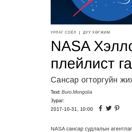
УРЛАГ СОЁЛ
|
ДУУ ХӨГЖИМ
NASA Хэлло
плейлист г
Сансар огторгуйн жи
Text:
Buro.Mongolia
Зураг:
2017-10-31, 10:00
NASA сансар судлалын агентла