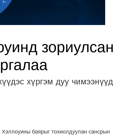
уинд зориулсан
аргалаа
хүүдэс хүргэм дуу чимээнүүд
г Хэллоуины баярыг тохиолдуулан сансрын