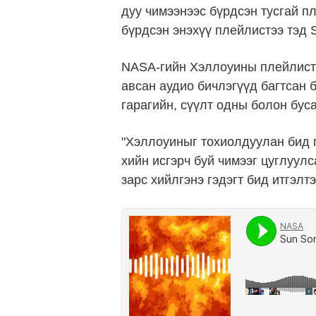
дуу чимээнээс бүрдсэн тусгай п
бүрдсэн энэхүү плейлистээ тэд
NASA-гийн Хэллоуины плейлист
авсан аудио бичлэгүүд багтсан 
гарагийн, сүүлт одны болон бус
"Хэллоуиныг тохиолдуулан бид г
хийн исгэрч буй чимээг цуглуулс
зарс хийлгэнэ гэдэгт бид итгэлт