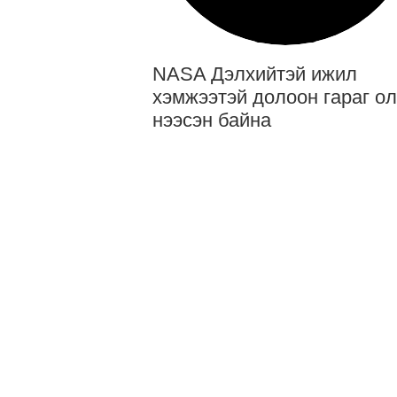
NASA Дэлхийтэй ижил
хэмжээтэй долоон гараг о
нээсэн байна