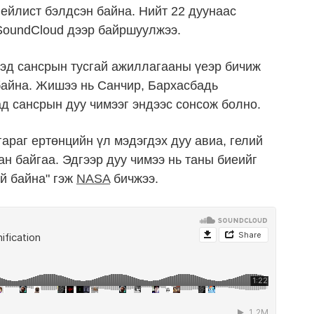
лейлист бэлдсэн байна. Нийт 22 дуунаас
 SoundCloud дээр байршуулжээ.
эд сансрын тусгай ажиллагааны үеэр бичиж
байна. Жишээ нь Санчир, Бархасбадь
ад сансрын дуу чимээг эндээс сонсож болно.
араг ертөнцийн үл мэдэгдэх дуу авиа, гелий
ан байгаа. Эдгээр дуу чимээ нь таны биеийг
эй байна" гэж
NASA
бичжээ.