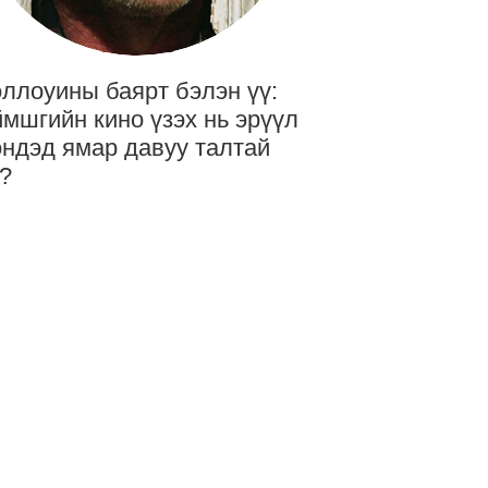
ллоуины баярт бэлэн үү:
мшгийн кино үзэх нь эрүүл
ндэд ямар давуу талтай
?