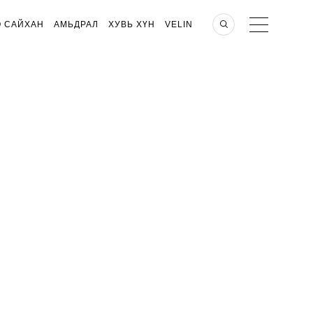
О САЙХАН
АМЬДРАЛ
ХУВЬ ХҮН
VELIN