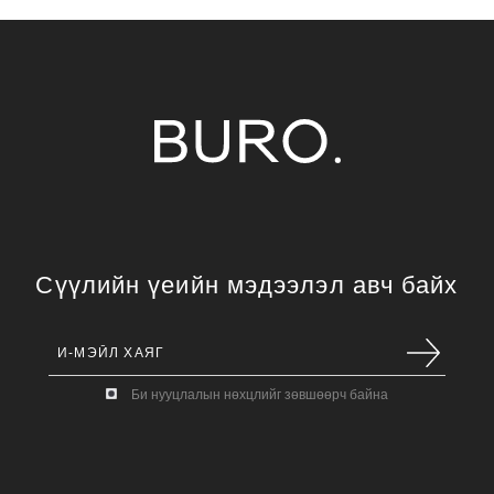
Сүүлийн үеийн мэдээлэл авч байх
Би нууцлалын нөхцлийг зөвшөөрч байна