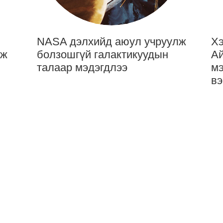
NASA дэлхийд аюул учруулж
Хэ
лж
болзошгүй галактикуудын
Ай
талаар мэдэгдлээ
мэ
вэ