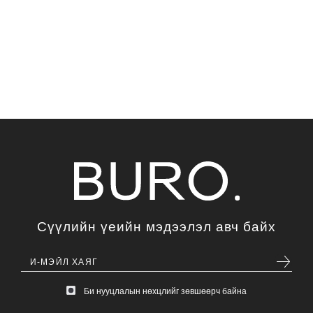
Сүүлийн үеийн мэдээлэл авч байх
Би нууцлалын нөхцлийг зөвшөөрч байна