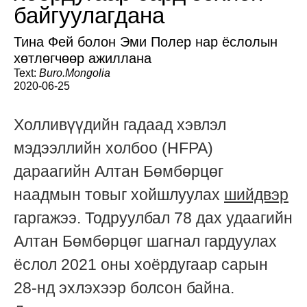
байгуулагдана
Тина Фей болон Эми Полер нар ёслолын
хөтлөгчөөр ажиллана
Text:
Buro.Mongolia
2020-06-25
Холливүүдийн гадаад хэвлэл
мэдээллийн холбоо (HFPA)
дараагийн Алтан Бөмбөрцөг
наадмын товыг хойшлуулах
шийдвэр
гаргажээ. Тодруулбал 78 дах удаагийн
Алтан Бөмбөрцөг шагнал гардуулах
ёслол 2021 оны хоёрдугаар сарын
28-нд эхлэхээр болсон байна.