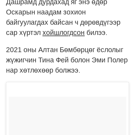
Дашрамд дурдахад яг энэ өдөр
Оскарын наадам зохион
байгуулагдах байсан ч дөрөвдүгээр
сар хүртэл
хойшлогдсон
билээ.
2021 оны Алтан Бөмбөрцөг ёслолыг
жүжигчин Тина Фей болон Эми Полер
нар хөтлөхөөр болжээ.