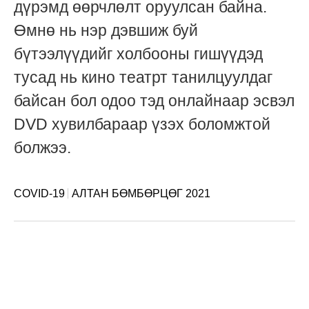
дүрэмд өөрчлөлт оруулсан байна.
Өмнө нь нэр дэвшиж буй
бүтээлүүдийг холбооны гишүүдэд
тусад нь кино театрт танилцуулдаг
байсан бол одоо тэд онлайнаар эсвэл
DVD хувилбараар үзэх боломжтой
болжээ.
COVID-19
АЛТАН БӨМБӨРЦӨГ 2021