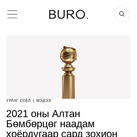
УРЛАГ СОЁЛ
|
МЭДЭЭ
2021 оны Алтан
Бөмбөрцөг наадам
хоёрдугаар сард зохион