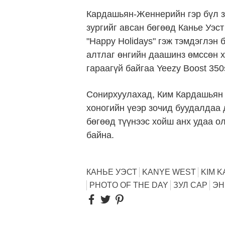
Кардашьян-Женнерийн гэр бүл з
зургийг авсан бөгөөд Канье Уэст
"Happy Holidays" гэж тэмдэглэн
алтлаг өнгийн даашинз өмссөн 
гараагүй байгаа Yeezy Boost 350
Сонирхуулахад, Ким Кардашьян
хоногийн үеэр зочид буудалдаа
бөгөөд түүнээс хойш анх удаа о
байна.
КАНЬЕ УЭСТ
KANYE WEST
KIM 
PHOTO OF THE DAY
ЗУЛ САР
ЭН