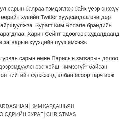
ул сарын баяраа тэмдэглэж байх үеэр энэхүү
 өөрийн хувийн Twitter хуудсандаа өчигдөр
 байршуулжээ. Зурагт Ким Rodarte брэндийн
харагдлаа. Харин Сейнт одоогоор худалдаанд
s загварын хүүхдийн пүүз өмсчээ.
 гурван сарын өмнө Парисын загварын долоо
дээрэмдүүлснээс
хойш "чимээгүй" байсан
лон нийтийн сүлжээнд албан ёсоор гарч ирж
KARDASHIAN
КИМ КАРДАШЬЯН
Э ӨДРИЙН ЗУРАГ
CHRISTMAS