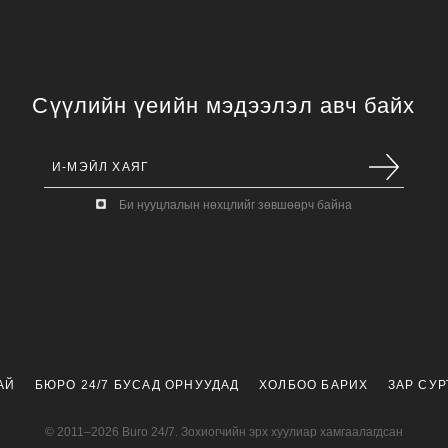
Сүүлийн үеийн мэдээлэл авч байх
Би нууцлалын нөхцлийг зөвшөөрч байна
АЙ
БЮРО 24/7 БУСАД ОРНУУДАД
ХОЛБОО БАРИХ
ЗАР СУ
© 2011–2026 Buro 24/7. Зохиогчийн эрх хуулиар хамгаалагдсан