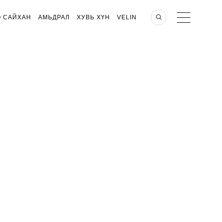
О САЙХАН
АМЬДРАЛ
ХУВЬ ХҮН
VELIN