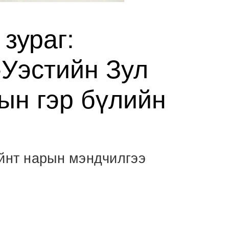
зураг:
Уэстийн Зул
ын гэр бүлийн
ейнт нарын мэндчилгээ