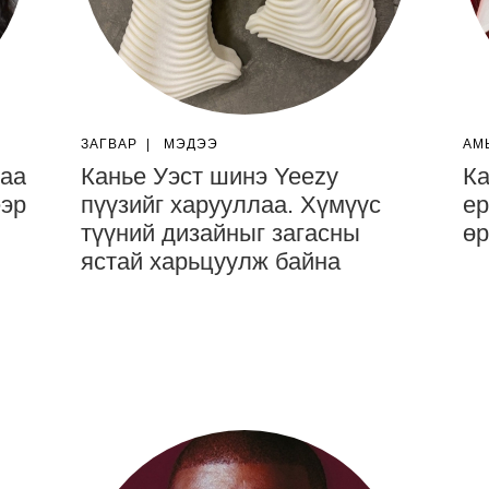
ЗАГВАР
|
МЭДЭЭ
АМ
аа
Канье Уэст шинэ Yeezy
Ка
эр
пүүзийг харууллаа. Хүмүүс
ер
түүний дизайныг загасны
өр
ястай харьцуулж байна