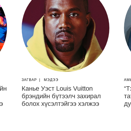
ЗАГВАР
|
МЭДЭЭ
АМ
ийн
Канье Уэст Louis Vuitton
“Т
брэндийн бүтээлч захирал
та
э
болох хүсэлтэйгээ хэлжээ
ду