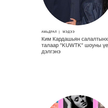
АМЬДРАЛ
|
МЭДЭЭ
Ким Кардашьян салалтынх
талаар "KUWTK" шоуны үе
дэлгэнэ