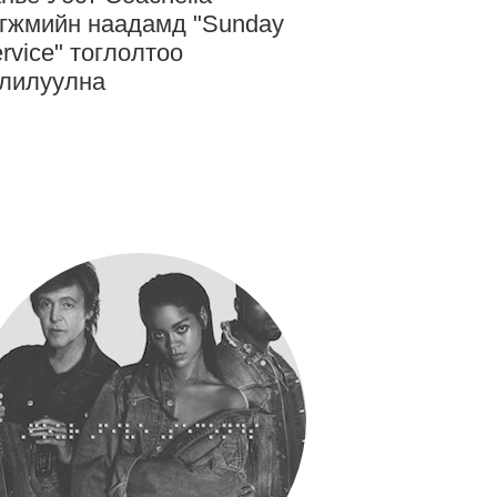
гжмийн наадамд "Sunday
rvice" тоглолтоо
лилуулна