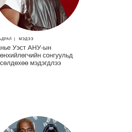
ЬДРАЛ
|
МЭДЭЭ
нье Уэст АНУ-ын
өнхийлөгчийн сонгуульд
сөлдөхөө мэдэгдлээ