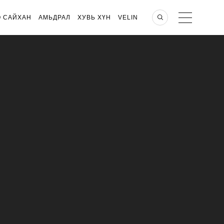
О САЙХАН
АМЬДРАЛ
ХУВЬ ХҮН
VELIN