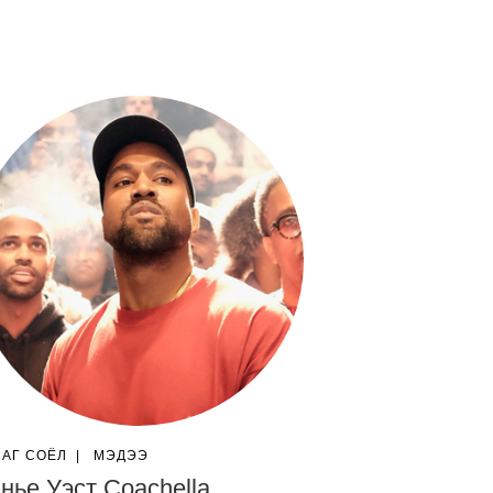
ЛАГ СОЁЛ
|
МЭДЭЭ
нье Уэст Coachella