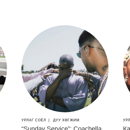
УРЛАГ СОЁЛ
|
ДУУ ХӨГЖИМ
УР
“Sunday Service”: Coachella
Ка