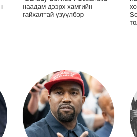
н
наадам дээрх хамгийн
хө
гайхалтай үзүүлбэр
Se
то