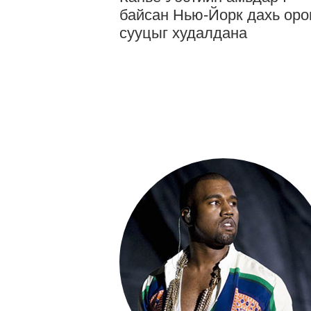
байсан Нью-Йорк дахь оро
сууцыг худалдана