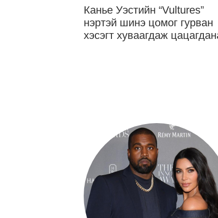
Канье Уэстийн “Vultures”
нэртэй шинэ цомог гурван
хэсэгт хуваагдаж цацагдан