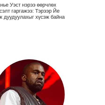
нье Уэст нэрээ өөрчлөх
сэлт гаргажээ: Тэрээр Йе
ж дуудуулахыг хүсэж байна