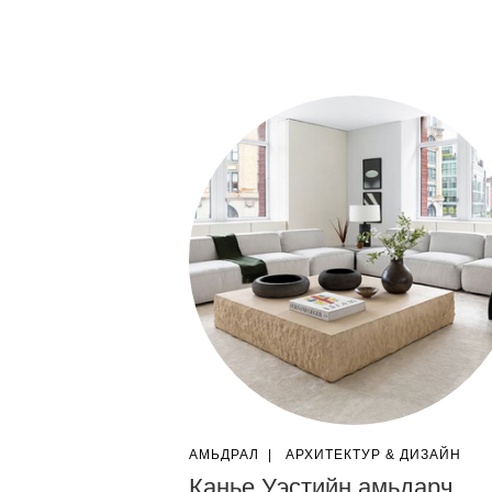
АМЬДРАЛ
|
AРХИТЕКТУР & ДИЗАЙН
Канье Уэстийн амьдарч