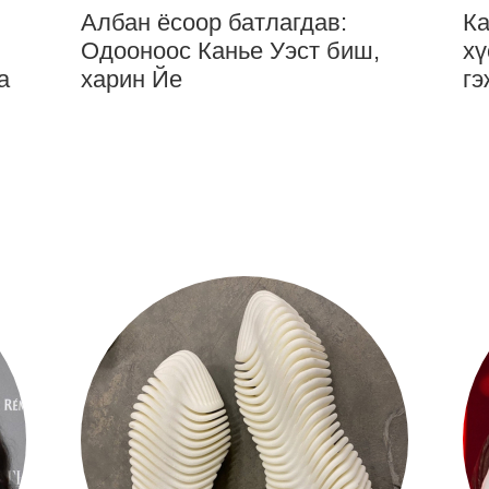
Албан ёсоор батлагдав:
Ка
Одооноос Канье Уэст биш,
хү
а
харин Йе
гэ