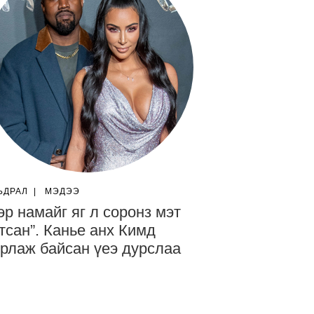
ЬДРАЛ
|
МЭДЭЭ
эр намайг яг л соронз мэт
тсан”. Канье анх Кимд
рлаж байсан үеэ дурслаа