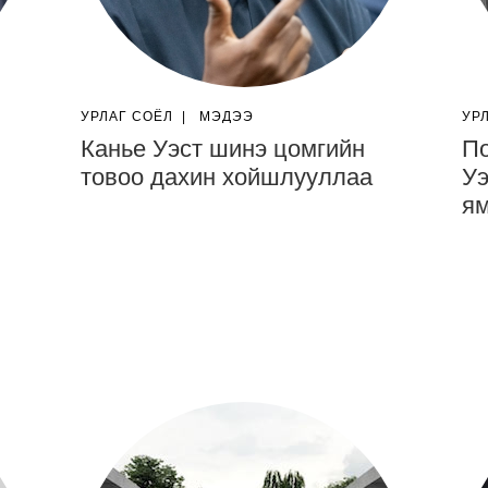
УРЛАГ СОЁЛ
|
МЭДЭЭ
УР
Канье Уэст шинэ цомгийн
По
товоо дахин хойшлууллаа
Уэ
ям