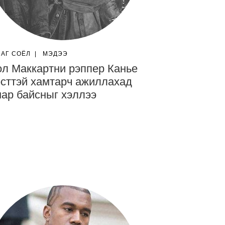
ЛАГ СОЁЛ
|
МЭДЭЭ
л Маккартни рэппер Канье
сттэй хамтарч ажиллахад
ар байсныг хэллээ