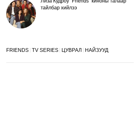
Лиза Кудроу “Friends” киноны талаар
тайлбар хийлээ
FRIENDS
TV SERIES
ЦУВРАЛ
НАЙЗУУД