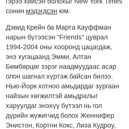
гэрээ хийсэн болохыг New York Times
сонин
мэдэгдсэн
юм.
Дэвид Крейн ба Марта Кауффман
нарын бүтээсэн "Friends" цуврал
1994-2004 оны хооронд цацагдаж,
энэ хугацаанд Эмми, Алтан
Бөмбөрцөг зэрэг наадмуудаас асар
олон шагнал хүртэж байсан билээ.
Нью-Йорк хотноо амьдардаг зургаан
найзын хөгжилтэй амьдралыг
харуулдаг энэхүү бүтээл нь гол
дүрийн жүжигчид болох Женнифер
Энистон, Кортни Кокс, Лиза Кудроу,