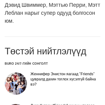
Дэвид Швиммер, Мэттью Перри, Мэтт
Леблан нарыг супер одууд болгосон
юм.
Төстэй нийтлэлүүд
BURO 24/7-ГИЙН СОНГОЛТ
Женнифер Энистон яагаад "Friends"
цувралд дахин тоглох хүсэлгүй байна
вэ?