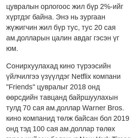
цувралын орлогоос жил бүр 2%-ийг
хүртдэг байна. Энэ нь зургаан
жүжигчин жил бүр тус, тус 20 сая
ам.долларын цалин авдаг гэсэн үг
юм.
Сонирхуулахад кино түрээсийн
үйлчилгээ үзүүлдэг Netflix компани
"Friends" цувралыг 2018 онд
өөрсдийн тавцанд байршуулахын
тулд 70 сая ам.доллар Warner Bros.
кино компанид төлж байсан бол 2019
онд тэд 100 сая ам.доллар төлөх