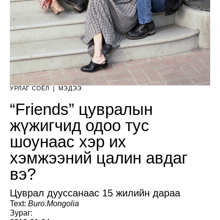
УРЛАГ СОЁЛ
|
МЭДЭЭ
“Friends” цувралын
жүжигчид одоо тус
шоунаас хэр их
хэмжээний цалин авдаг
вэ?
Цуврал дууссанаас 15 жилийн дараа
Text:
Buro.Mongolia
Зураг: