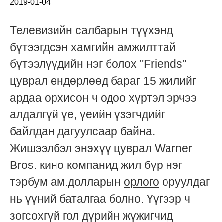
2019-01-04
Телевизийн салбарын түүхэнд
бүтээгдсэн хамгийн амжилттай
бүтээлүүдийн нэг болох "Friends"
цуврал өндөрлөөд бараг 15 жилийг
ардаа орхисон ч одоо хүртэл эрчээ
алдалгүй үе, үеийн үзэгчдийг
байлдан дагуулсаар байна.
Жишээлбэл энэхүү цуврал Warner
Bros. кино компанид жил бүр нэг
тэрбум ам.долларын
орлого
оруулдаг
нь үүний баталгаа болно. Үүгээр ч
зогсохгүй гол дүрийн жүжигчид