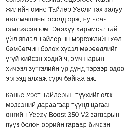
жилийн өмнө Тайлер Уэсли гэх залуу
автомашины осолд орж, нугасаа
гэмтээсэн юм. Энэхүү харамсалтай
үйл явдал Тайлерын мэргэжлийн хөл
бөмбөгчин болох хүсэл мөрөөдлийг
үгүй хийсэн хэдий ч, эмч нарын
хичээл зүтгэлийн үр дүнд тэрээр одоо
эргээд алхаж сурч байгаа аж.
Канье Уэст Тайлерын түүхийг олж
мэдсэний дараагаар түүнд цагаан
өнгийн Yeezy Boost 350 V2 загварын
пүүз болон өөрийн гараар бичсэн