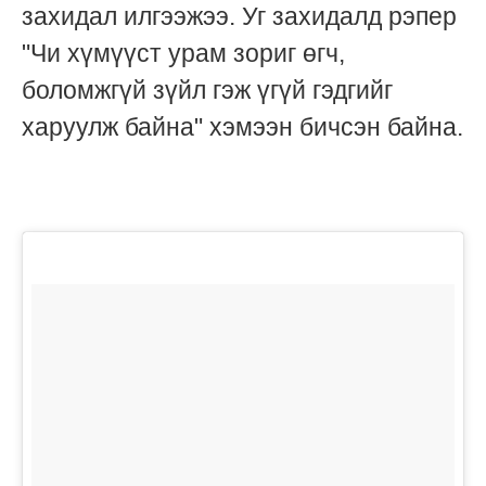
захидал илгээжээ. Уг захидалд рэпер
"Чи хүмүүст урам зориг өгч,
боломжгүй зүйл гэж үгүй гэдгийг
харуулж байна" хэмээн бичсэн байна.