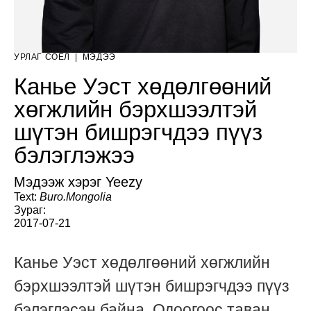
УРЛАГ СОЁЛ
|
МЭДЭЭ
Канье Уэст хөдөлгөөний
хөгжлийн бэрхшээлтэй
шүтэн бишрэгчдээ пүүз
бэлэглэжээ
Мэдээж хэрэг Yeezy
Text:
Buro.Mongolia
Зураг:
2017-07-21
Канье Уэст хөдөлгөөний хөгжлийн
бэрхшээлтэй шүтэн бишрэгчдээ пүүз
бэлэглэсэн байна. Одоогоос таван