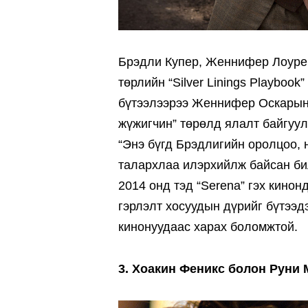
Брэдли Купер, Женнифер Лоурен
төрлийн “Silver Linings Playboo
бүтээлээрээ Женнифер Оскарын 
жүжигчин” төрөлд ялалт байгуул
“Энэ бүгд Брэдлигийн оролцоо, 
талархлаа илэрхийлж байсан би
2014 онд тэд “Serena” гэх кино
гэрлэлт хосуудын дүрийг бүтээдэ
кинонуудаас харах боломжтой.
3. Хоакин Феникс болон Руни 