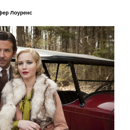
фер Лоуренс