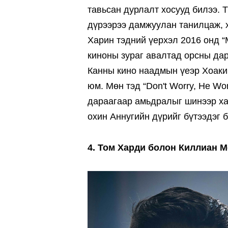
тавьсан дурлалт хосууд билээ. 
дүрээрээ дамжуулан танилцаж, 
Харин тэдний үерхэл 2016 онд “
киноны зураг авалтад орсны дар
Канны кино наадмын үеэр Хоаки
юм. Мөн тэд “Don't Worry, He Won
дараагаар амьдралыг шинээр ха
охин Аннугийн дүрийг бүтээдэг б
4. Том Харди болон Киллиан 