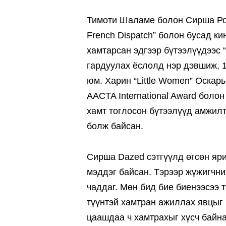
Тимоти Шаламе болон Сирша Ронан
French Dispatch” болон бусад к
хамтарсан эдгээр бүтээлүүдээс “
гардуулах ёслолд нэр дэвшиж, 1
юм. Харин “Little Women” Оскар
AACTA International Award боло
хамт тоглосон бүтээлүүд амжилт
болж байсан.
Сирша Dazed сэтгүүлд өгсөн яри
мэддэг байсан. Тэрээр жүжигчни
чаддаг. Мөн бид бие биенээсээ т
түүнтэй хамтран ажиллах явцыг 
цаашдаа ч хамтрахыг хүсч байн