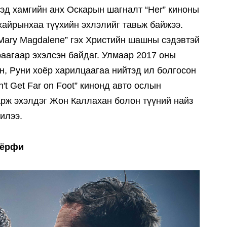
Тэд хамгийн анх Оскарын шагналт “Her” киноны
хайрынхаа түүхийн эхлэлийг тавьж байжээ.
Mary Magdalene” гэх Христийн шашны сэдэвтэй
аагаар эхэлсэн байдаг. Улмаар 2017 оны
н, Руни хоёр харилцаагаа нийтэд ил болгосон
't Get Far on Foot” кинонд авто ослын
рж эхэлдэг Жон Каллахан болон түүний найз
илээ.
Мёрфи