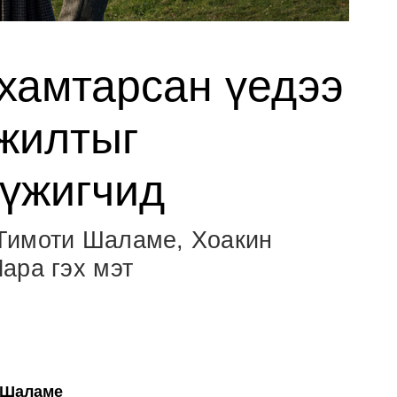
хамтарсан үедээ
мжилтыг
жүжигчид
Тимоти Шаламе, Хоакин
ара гэх мэт
 Шаламе