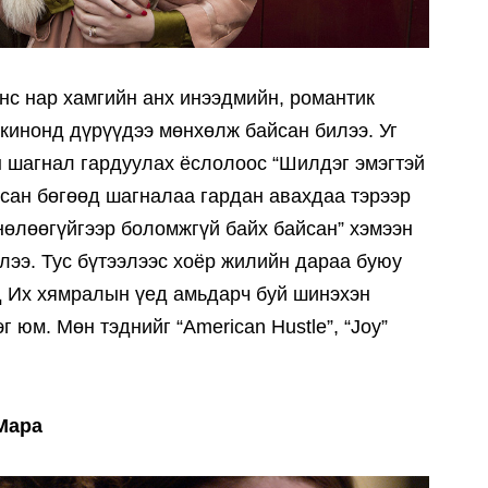
с нар хамгийн анх инээдмийн, романтик
k” кинонд дүрүүдээ мөнхөлж байсан билээ. Уг
шагнал гардуулах ёслолоос “Шилдэг эмэгтэй
сан бөгөөд шагналаа гардан авахдаа тэрээр
нөлөөгүйгээр боломжгүй байх байсан” хэмээн
лээ. Тус бүтээлээс хоёр жилийн дараа буюу
нд Их хямралын үед амьдарч буй шинэхэн
г юм. Мөн тэднийг “American Hustle”, “Joy”
Мара