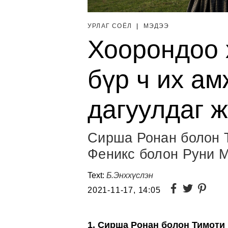
УРЛАГ СОЁЛ
|
МЭДЭЭ
Хоорондоо 
бүр ч их а
дагуулдаг 
Сирша Ронан болон 
Феникс болон Руни М
Text:
Б.Энххүслэн
2021-11-17, 14:05
1. Сирша Ронан болон Тимоти