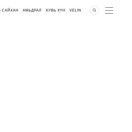
О САЙХАН
АМЬДРАЛ
ХУВЬ ХҮН
VELIN