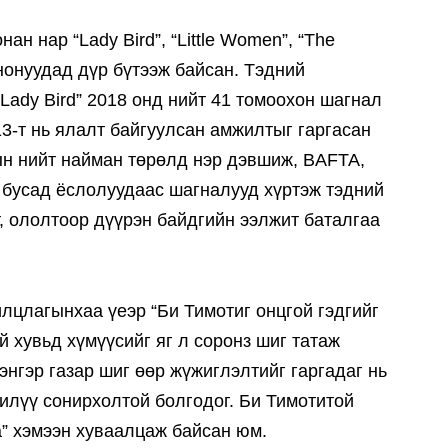
 нар “Lady Bird”, “Little Women”, “The
инонуудад дүр бүтээж байсан. Тэдний
Lady Bird” 2018 онд нийт 41 томоохон шагнал
3-т нь ялалт байгуулсан амжилтыг гаргасан
ын нийт найман төрөлд нэр дэвшиж, BAFTA,
н бусад ёслолуудаас шагналууд хүртэж тэдний
, ололтоор дүүрэн байдгийн ээлжит баталгаа
лцлагынхаа үеэр “Би Тимотиг онцгой гэдгийг
й хувьд хүмүүсийг яг л соронз шиг татаж
энгэр газар шиг өөр жүжиглэлтийг гаргадаг нь
илүү сонирхолтой болгодог. Би Тимотитой
а” хэмээн хуваалцаж байсан юм.