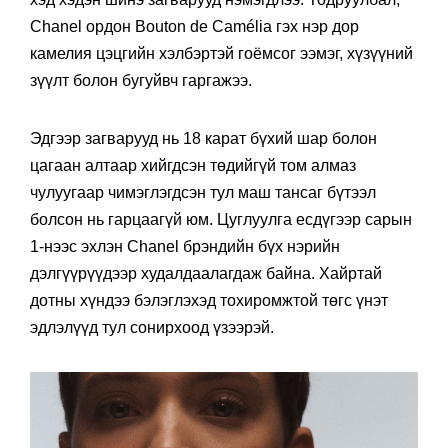
Chanel ордон Bouton de Camélia гэх нэр дор
камелия цэцгийн хэлбэртэй гоёмсог ээмэг, хүзүүний
зүүлт болон бугуйвч гаргажээ.
Эдгээр загварууд нь 18 карат бүхий шар болон
цагаан алтаар хийгдсэн төдийгүй том алмаз
чулуугаар чимэглэгдсэн тул маш тансаг бүтээл
болсон нь гарцаагүй юм. Цуглуулга есдүгээр сарын
1-нээс эхлэн Chanel брэндийн бүх нэрийн
дэлгүүрүүдээр худалдаалагдаж байна. Хайртай
дотны хүндээ бэлэглэхэд тохиромжтой төгс үнэт
эдлэлүүд тул сонирхоод үзээрэй.