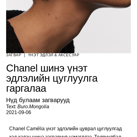
ЗАГВАР
|
ҮНЭТ ЭДЛЭЛ & АКСЕСУАР
Chanel шинэ үнэт
эдлэлийн цуглуулга
гаргалаа
Нүд булаам загварууд
Text:
Buro.Mongolia
2021-09-06
Chanel Camélia үнэт эдлэлийн цуврал цуглуулгад
хэд хэдэн шинэ загварууд нэмэгдлээ. Тодруулбал,