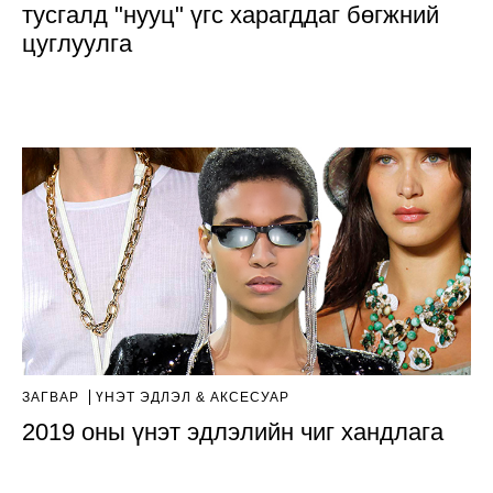
тусгалд "нууц" үгс харагддаг бөгжний
цуглуулга
ЗАГВАР
ҮНЭТ ЭДЛЭЛ & АКСЕСУАР
2019 оны үнэт эдлэлийн чиг хандлага