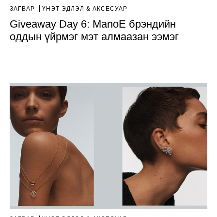
ЗАГВАР
ҮНЭТ ЭДЛЭЛ & АКСЕСУАР
Giveaway Day 6: ManoE брэндийн
оддын үйрмэг мэт алмаазан ээмэг