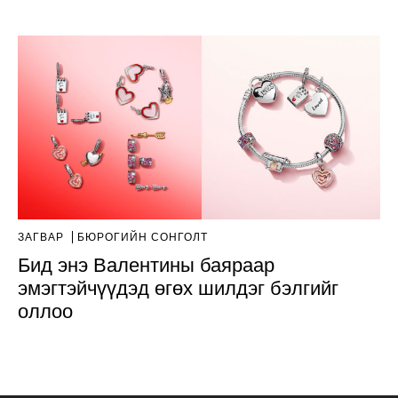
ЗАГВАР
БЮРОГИЙН СОНГОЛТ
Бид энэ Валентины баяраар
эмэгтэйчүүдэд өгөх шилдэг бэлгийг
оллоо