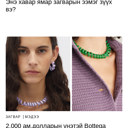
Энэ хавар ямар загварын ээмэг зүүх
вэ?
ЗАГВАР
МЭДЭЭ
2,000 ам.долларын үнэтэй Bottega