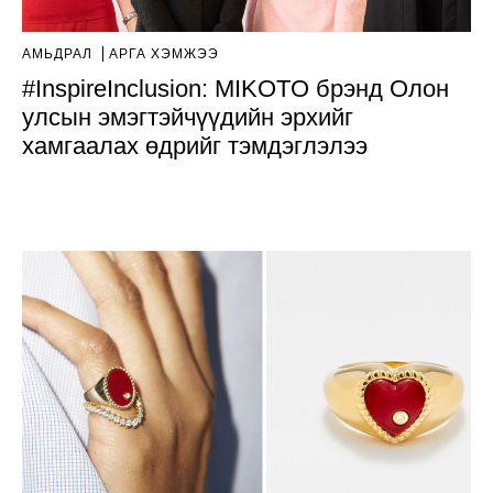
АМЬДРАЛ
АРГА ХЭМЖЭЭ
#InspireInclusion: MIKOTO брэнд Олон
улсын эмэгтэйчүүдийн эрхийг
хамгаалах өдрийг тэмдэглэлээ