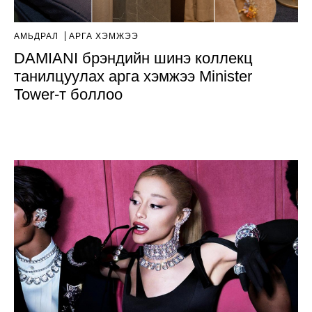
АМЬДРАЛ
АРГА ХЭМЖЭЭ
DAMIANI брэндийн шинэ коллекц
танилцуулах арга хэмжээ Minister
Tower-т боллоо