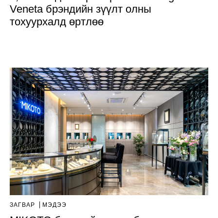
Veneta брэндийн зүүлт олны
тохуурхалд өртлөө
ЗАГВАР
МЭДЭЭ