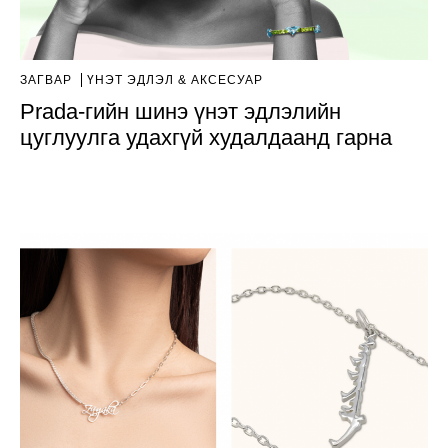
ЗАГВАР
ҮНЭТ ЭДЛЭЛ & АКСЕСУАР
Prada-гийн шинэ үнэт эдлэлийн
цуглуулга удахгүй худалдаанд гарна