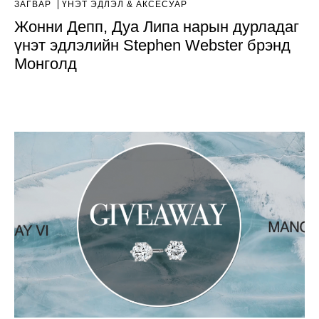
ЗАГВАР
ҮНЭТ ЭДЛЭЛ & АКСЕСУАР
Жонни Депп, Дуа Липа нарын дурладаг
үнэт эдлэлийн Stephen Webster брэнд
Монголд