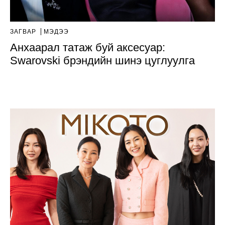
ЗАГВАР
МЭДЭЭ
Анхаарал татаж буй аксесуар:
Swarovski брэндийн шинэ цуглуулга