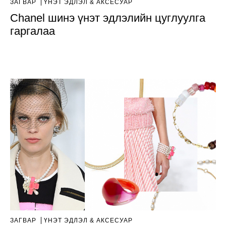
ЗАГВАР
ҮНЭТ ЭДЛЭЛ & АКСЕСУАР
Chanel шинэ үнэт эдлэлийн цуглуулга
гаргалаа
ЗАГВАР
ҮНЭТ ЭДЛЭЛ & АКСЕСУАР