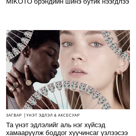
MIKOTO брэндийн шинэ бутик нээгдлээ
ЗАГВАР
ҮНЭТ ЭДЛЭЛ & АКСЕСУАР
Та үнэт эдлэлийг аль нэг хүйсэд
хамааруулж боддог хуучинсаг үзлээсээ