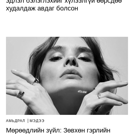
эдлэл бэлэглэхийг хүлээлгүй өөрсдөө
худалдаж авдаг болсон
АМЬДРАЛ
МЭДЭЭ
Мөрөөдлийн зүйл: Зөвхөн гэрлийн