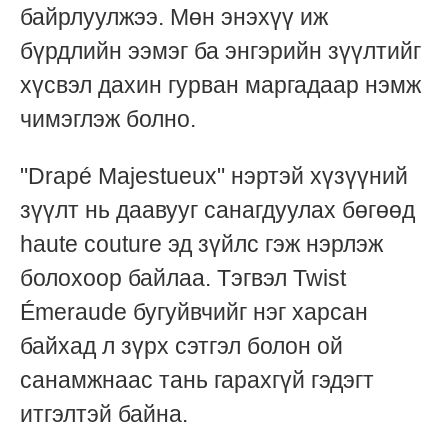
байрлуулжээ. Мөн энэхүү иж
бүрдлийн ээмэг ба энгэрийн зүүлтийг
хүсвэл дахин гурван маргадаар нэмж
чимэглэж болно.
"Drapé Majestueux" нэртэй хүзүүний
зүүлт нь даавууг санагдуулах бөгөөд
haute couture эд зүйлс гэж нэрлэж
болохоор байлаа. Тэгвэл Twist
Émeraude бугуйвчийг нэг харсан
байхад л зүрх сэтгэл болон ой
санамжнаас тань гарахгүй гэдэгт
итгэлтэй байна.