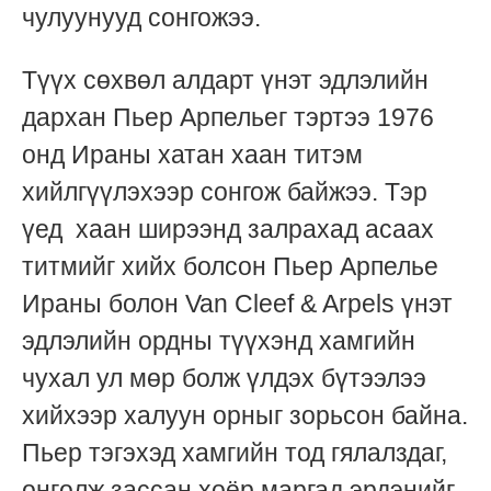
чулуунууд сонгожээ.
Түүх сөхвөл алдарт үнэт эдлэлийн
дархан Пьер Арпельег тэртээ 1976
онд
Ираны хатан хаан титэм
хийлгүүлэхээр сонгож байжээ. Тэр
үед хаан ширээнд залрахад асаах
титмийг хийх болсон Пьер Арпелье
Ираны болон Van Cleef & Arpels үнэт
эдлэлийн ордны түүхэнд хамгийн
чухал ул мөр болж үлдэх бүтээлээ
хийхээр халуун орныг зорьсон байна.
Пьер тэгэхэд хамгийн тод гялалздаг,
өнгөлж зассан хоёр маргад эрдэнийг