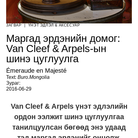
ЗАГВАР
|
ҮНЭТ ЭДЛЭЛ & АКСЕСУАР
Маргад эрдэнийн домог:
Van Cleef & Arpels-ын
шинэ цуглуулга
Émeraude en Majesté
Text:
Buro.Mongolia
Зураг:
2016-06-29
Van Cleef & Arpels үнэт эдлэлийн
ордон ээлжит шинэ цуглуулгаа
танилцуулсан бөгөөд энэ удаад
тэд маргад эрдэнийг онцолж,