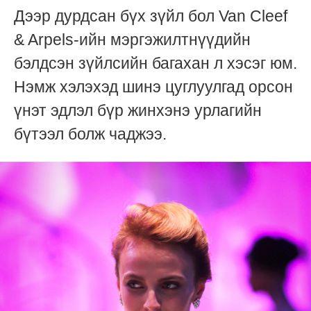
Дээр дурдсан бүх зүйл бол Van Cleef
& Arpels-ийн мэргэжилтнүүдийн
бэлдсэн зүйлсийн багахан л хэсэг юм.
Нэмж хэлэхэд шинэ цуглуулгад орсон
үнэт эдлэл бүр жинхэнэ урлагийн
бүтээл болж чаджээ.