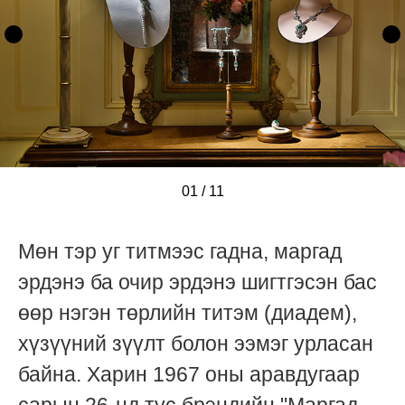
01
/
/
/
/
/
/
/
/
/
/
/
11
Мөн тэр уг титмээс гадна, маргад
эрдэнэ ба очир эрдэнэ шигтгэсэн бас
өөр нэгэн төрлийн титэм (диадем),
хүзүүний зүүлт болон ээмэг урласан
байна. Харин 1967 оны аравдугаар
сарын 26-нд тус брэндийн "Маргад