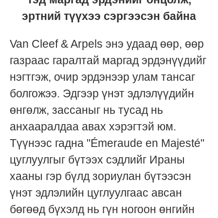
эртний түүхээ сэргээсэн байна
Van Cleef & Arpels энэ удаад өөр, өөр
газраас гаралтай маргад эрдэнүүдийг
нэгтгэж, очир эрдэнээр улам тансаг
болгожээ. Эдгээр үнэт эдлэлүүдийн
өнгөлж, зассаныг нь тусад нь
анхааралдаа авах хэрэгтэй юм.
Түүнээс гадна "Émeraude en Majesté"
цуглуулгыг бүтээх сэдлийг Ираны
хааны гэр бүлд зориулан бүтээсэн
үнэт эдлэлийн цуглуулгаас авсан
бөгөөд бүхэлд нь гүн ногоон өнгийн