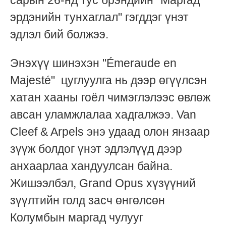
эрдэнийн тунхаглал" гэгддэг үнэт
эдлэл бий болжээ.
Энэхүү шинэхэн "
Émeraude en
Majesté"
цуглуулга нь дээр өгүүлсэн
хатан хааны гоёл чимэглэлээс өвлөж
авсан уламжлалаа хадгалжээ. Van
Cleef & Arpels энэ удаад олон янзаар
зүүж болдог үнэт эдлэлүүд дээр
анхаарлаа хандуулсан байна.
Жишээлбэл, Grand Opus хүзүүний
зүүлтийн голд засч өнгөлсөн
Колумбын маргад чулууг