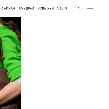
О САЙХАН
АМЬДРАЛ
ХУВЬ ХҮН
VELIN