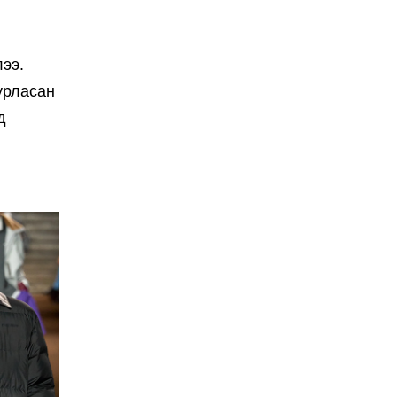
ээ.
урласан
д