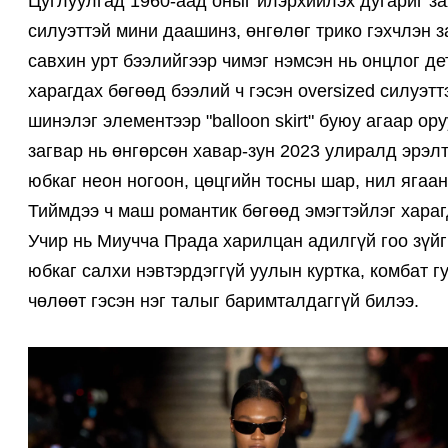
Цуглуулгад 1960-аад оныг илэрхийлэх дугариг за
силуэттэй мини даашинз, өнгөлөг трико гэхчлэн з
савхин урт бээлийгээр чимэг нэмсэн нь онцлог де
харагдах бөгөөд бээлий ч гэсэн oversized силуэ
шинэлэг элементээр "balloon skirt" буюу агаар о
загвар нь өнгөрсөн хавар-зун 2023 улиралд эрэл
юбкаг неон ногоон, цөцгийн тосны шар, нил ягаан
Тиймдээ ч маш романтик бөгөөд эмэгтэйлэг хараг
Учир нь Миучча Прада харилцан адилгүй гоо зүйг
юбкаг салхи нэвтэрдэггүй уулын куртка, комбат гу
чөлөөт гэсэн нэг талыг баримталдаггүй билээ.