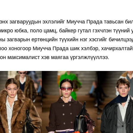
энх загваруудын эхлэлийг Миучча Прада тавьсан бил
микро юбка, поло цамц, байкер гутал гэхчлэн түүний 
уны загварын ертөнцийн түүхийн нэг хэсгийг бичилцээ
лоо хоногоор Миучча Прада шик хэлбэр, хачирхалтай
лсон максималист хэв маягаа үргэлжлүүллээ.