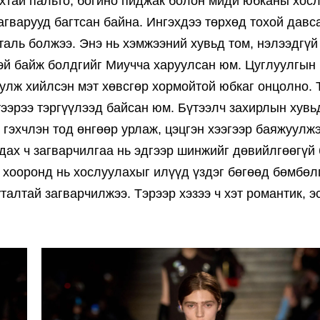
хтай пальто, богино пиджак болон миди юбканы хосл
агварууд багтсан байна. Ингэхдээ төрхөд тохой давс
таль болжээ. Энэ нь хэмжээний хувьд том, нэлээдгүй
ттэй байж болдгийг Миучча харуулсан юм. Цуглуулгын
руулж хийлсэн мэт хөвсгөр хормойтой юбкаг онцолно. 
тээрээ тэргүүлээд байсан юм. Бүтээлч захирлын хувь
 гэхчлэн тод өнгөөр урлаж, цэцгэн хээгээр баяжуулжэ
дах ч загварчилгаа нь эдгээр шинжийг дөвийлгөөгүй
 хооронд нь хослуулахыг илүүд үздэг бөгөөд бөмбөл
талтай загварчилжээ. Тэрээр хэзээ ч хэт романтик, э