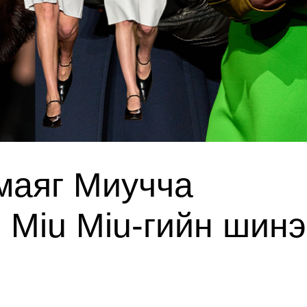
маяг Миучча
 Miu Miu-гийн шинэ