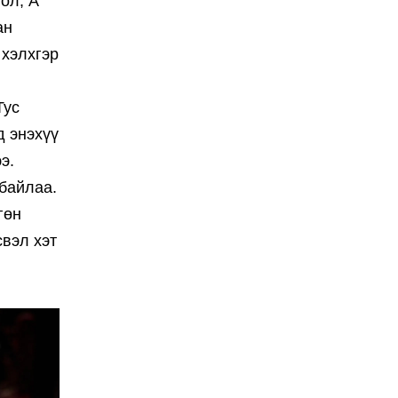
ол, А
ан
 хэлхгэр
Тус
д энэхүү
э.
 байлаа.
гөн
свэл хэт