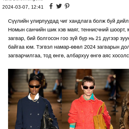
2024-03-07, 12:41
Сүүлийн улирлуудад чиг хандлага болж буй дийл
Номын санчийн шик хэв маяг, теннисчний шоорт, 
загвар, бий болгосон гоо зүй бүр нь 21 дүгээр зу
байгаа юм. Тэгвэл намар-өвөл 2024 загварын до
загварчилгаа, тод өнгө, албархуу өнгө аяс хосо