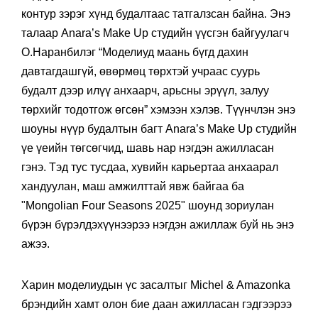
контур зэрэг хүнд будалтаас татгалзсан байна. Энэ
талаар Anara’s Make Up студийн үүсгэн байгуулагч
О.Наранбилэг “Моделиуд маань бүгд дахин
давтагдашгүй, өвөрмөц төрхтэй учраас суурь
будалт дээр илүү анхаарч, арьсны эрүүл, залуу
төрхийг тодотгож өгсөн” хэмээн хэлэв. Түүнчлэн энэ
шоуны нүүр будалтын багт Anara’s Make Up студийн
үе үеийн төгсөгчид, шавь нар нэгдэн ажилласан
гэнэ. Тэд тус тусдаа, хувийн карьертаа анхаарал
хандуулан, маш амжилттай явж байгаа ба
"Mongolian Four Seasons 2025" шоунд зориулан
бүрэн бүрэлдэхүүнээрээ нэгдэн ажиллаж буй нь энэ
ажээ.
Харин моделиудын үс засалтыг Michel & Amazonka
брэндийн хамт олон бие даан ажилласан гэдгээрээ