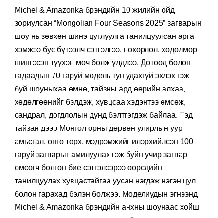
Michel & Amazonka брэндийн 10 жилийн ойд
зориулсан “Mongolian Four Seasons 2025” загварын
шоу нь зөвхөн шинэ цуглуулга танилцуулсан арга
хэмжээ бус бүтээлч сэтгэлгээ, нөхөрлөл, хөдөлмөр
шингэсэн түүхэн мөч болж үлдлээ. Дотоод болон
гадаадын 70 гаруй модель тун удахгүй эхлэх гэж
буй шоуныхаа өмнө, тайзны ард өөрийн алхаа,
хөдөлгөөнийг бэлдэж, хувцсаа хэдэнтээ өмсөж,
сандрал, догдлолын дунд бэлтгэгдэж байлаа. Тэд
тайзан дээр Монгол орны дөрвөн улирлын уур
амьсгал, өнгө төрх, мэдрэмжийг илэрхийлсэн 100
гаруй загварыг амилуулах гэж буйн учир загвар
өмсөгч болгон бие сэтгэлээрээ өөрсдийн
танилцуулах хувцастайгаа уусан нэгдэж нэгэн цул
болон гарахад бэлэн болжээ. Моделиудын эгнээнд
Michel & Amazonka брэндийн анхны шоунаас хойш