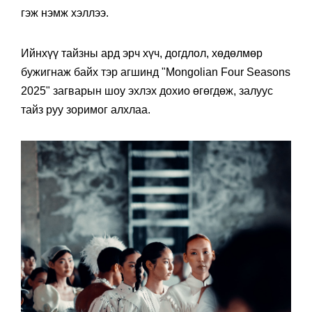
гэж нэмж хэллээ.
Ийнхүү тайзны ард эрч хүч, догдлол, хөдөлмөр
бужигнаж байх тэр агшинд "Mongolian Four Seasons
2025" загварын шоу эхлэх дохио өгөгдөж, залуус
тайз руу зоримог алхлаа.