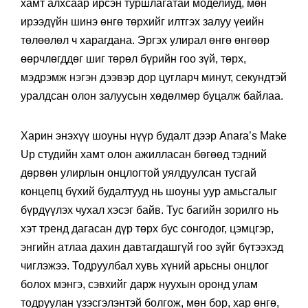
хамт алхсаар ирсэн туршлагатай моделиуд, мөн
ирээдүйн шинэ өнгө төрхийг илтгэх залуу үеийн
төлөөлөл ч харагдана. Эргэх улирал өнгө өнгөөр
өөрчлөгддөг шиг төрөл бүрийн гоо зүй, төрх,
мэдрэмж нэгэн дээвэр дор цугларч минут, секундтэй
уралдсан олон залуусын хөдөлмөр буцалж байлаа.
Харин энэхүү шоуны нүүр будалт дээр Anara’s Make
Up студийн хамт олон ажилласан бөгөөд тэдний
дөрвөн улирлын онцлогтой уялдуулсан тусгай
концепц бүхий будалтууд нь шоуны уур амьсгалыг
бүрдүүлэх чухал хэсэг байв. Тус багийн зорилго нь
хэт тренд дагасан дүр төрх бус сонгодог, цэмцгэр,
энгийн атлаа дахин давтагдашгүй гоо зүйг бүтээхэд
чиглэжээ. Тодруулбал хувь хүний арьсны онцлог
болох мэнгэ, сэвхийг дарж нуухын оронд улам
тодруулан үзэсгэлэнтэй болгож, мөн бор, хар өнгө,