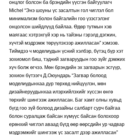
онцлог болсон ба брэндийн үүсгэн байгуулагч
Michel “Энэ шоуны үс засалтын гол чиглэл бол
минимализм болон байгалийн гоо үзэсгэлэнг
онцолсон шийдлүүд байлаа. Өдөр тутмын хэв
маягаас хэтрэхгүй хэр нь тайзны гэрэлд дэгжин,
хүчтэй мэдрэмж төрүүлэхээр ажилласан” хэмээв.
Тиймдээ ч моделиудын үсний хэлбэр, бүтэц бүр хэт
зохиомол биш, тэдний загваруудын гоо зүйг дэмжих
хүч болж өгчээ. Мөн брэндийн эх загварын эсгүүр,
зохион бүтээгч Д.Оюундарь “Загвар болоод
моделиудынхаа дүр төрхөд нийцүүлэн, мөн
дизайнеруудынхаа илэрхийлэхийг хүссэн өнгө
төрхийг шингээж ажилласан. Баг хамт олны хувьд
бүгд гоо зүй болоод дизайны салбарт сурч байгаа
болон суралцаж байсан хүмүүс байсан болохоор
ерөнхий чиглэл аваад бүгд өөр өөрсдийн ур чадвар
мэдрэмжийг шингээж үс засалт дээр ажилласан”