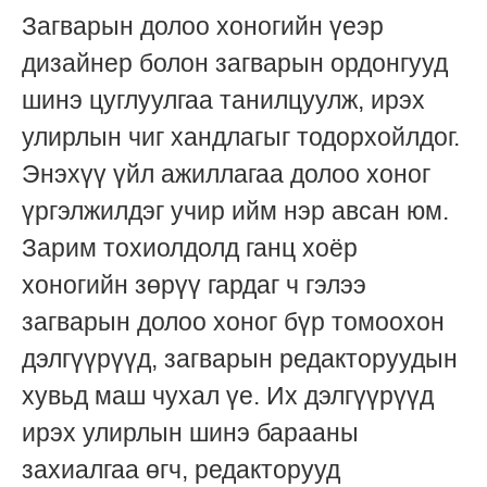
Загварын долоо хоногийн үеэр
дизайнер болон загварын ордонгууд
шинэ цуглуулгаа танилцуулж, ирэх
улирлын чиг хандлагыг тодорхойлдог.
Энэхүү үйл ажиллагаа долоо хоног
үргэлжилдэг учир ийм нэр авсан юм.
Зарим тохиолдолд ганц хоёр
хоногийн зөрүү гардаг ч гэлээ
загварын долоо хоног бүр томоохон
дэлгүүрүүд, загварын редакторуудын
хувьд маш чухал үе. Их дэлгүүрүүд
ирэх улирлын шинэ барааны
захиалгаа өгч, редакторууд