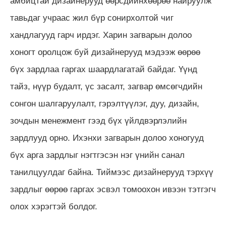
амбицтай дизайнерууд өөрсдийнхөөрөө найруулж
тавьдаг учраас жил бүр сонирхолтой чиг
хандлагууд гарч ирдэг. Харин загварын долоо
хоногт оролцож буй дизайнерууд мэдээж өөрөө
бүх зардлаа гаргах шаардлагатай байдаг. Үүнд
тайз, нүүр будалт, үс засалт, загвар өмсөгчдийн
сонгон шалгаруулалт, гэрэлтүүлэг, дуу, дизайн,
зочдын менежмент гээд бүх үйлдвэрлэлийн
зардлууд орно. Ихэнхи загварын долоо хоногууд
бүх арга зардлыг нэгтгэсэн нэг үнийн санал
танилцуулдаг байна. Тиймээс дизайнерууд тэрхүү
зардлыг өөрөө гаргах эсвэл томоохон ивээн тэтгэгч
олох хэрэгтэй болдог.