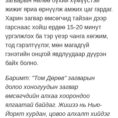
загварын нөлөө бүхий хүмүүстэй
жижиг яриа өрнүүлж амжих цаг гардаг.
Харин загвар өмсөгчид тайзан дээр
гарснаас хойш ердөө 15-20 минут
үргэлжлэх ба тэр үеэр чанга хөгжим,
тод гэрэлтүүлэг, мөн магадгүй
гэнэтийн онцгой явдлуудаар дүүрэн
байх болно.
Баримт: "Том Дөрөв" загварын
долоо хоногуудын загвар
өмсөгчдийн алхаа хоорондоо
ялгаатай байдаг. Жишээ нь Нью-
Йоркт хурдан, цовоо алхалт хийдэг