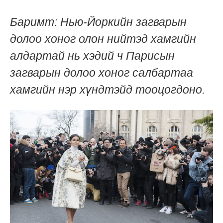
Баримт: Нью-Йоркийн загварын
долоо хоног олон нийтэд хамгийн
алдартай нь хэдий ч Парисын
загварын долоо хоног салбартаа
хамгийн нэр хүндтэйд тооцогдоно.