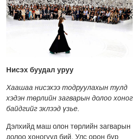
Нисэх буудал уруу
Хаашаа нисэхээ тодруулахын тулд
хэдэн төрлийн загварын долоо хоног
байдгийг эхлээд үзье.
Дэлхийд маш олон төрлийн загварын
долоо хоногууд бий. Улс орон бүр