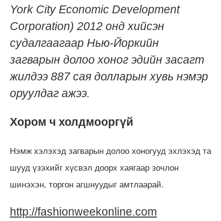
York City Economic Development
Corporation) 2012 онд хийсэн
судалгаагаар Нью-Йоркийн
загварын долоо хоног эдийн засагт
жилдээ 887 сая долларын хувь нэмэр
оруулдаг ажээ.
Хором ч холдмооргүй
Нэмж хэлэхэд загварын долоо хоногууд эхлэхэд та
шууд үзэхийг хүсвэл доорх хаягаар зочлон
шинэхэн, торгон агшнуудыг амтлаарай.
http://fashionweekonline.com