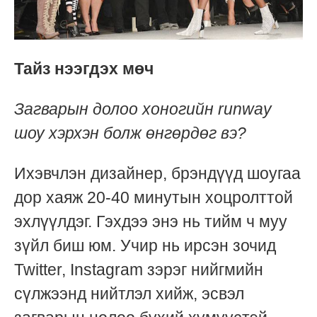
Тайз нээгдэх мөч
Загварын долоо хоногийн runway
шоу хэрхэн болж өнгөрдөг вэ?
Ихэвчлэн дизайнер, брэндүүд шоугаа
дор хаяж 20-40 минутын хоцролттой
эхлүүлдэг. Гэхдээ энэ нь тийм ч муу
зүйл биш юм. Учир нь ирсэн зочид
Twitter, Instagram зэрэг нийгмийн
сүлжээнд нийтлэл хийж, эсвэл