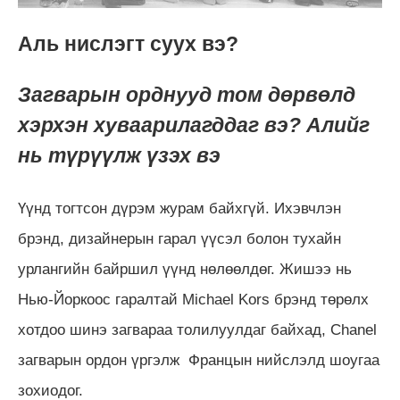
Аль нислэгт суух вэ?
Загварын орднууд том дөрвөлд
хэрхэн хуваарилагддаг вэ? Алийг
нь түрүүлж үзэх вэ
Үүнд тогтсон дүрэм журам байхгүй. Ихэвчлэн
брэнд, дизайнерын гарал үүсэл болон тухайн
урлангийн байршил үүнд нөлөөлдөг. Жишээ нь
Нью-Йоркоос гаралтай Michael Kors брэнд төрөлх
хотдоо шинэ загвараа толилуулдаг байхад, Chanel
загварын ордон үргэлж Францын нийслэлд шоугаа
зохиодог.