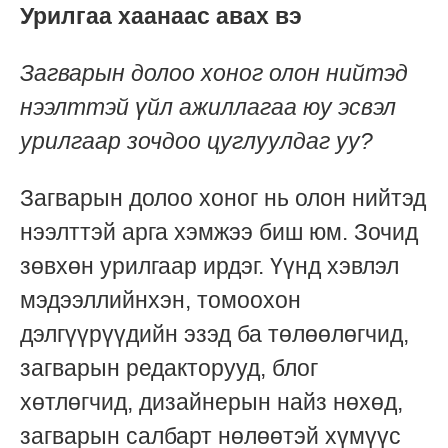
Урилгаа хаанаас авах вэ
Загварын долоо хоног олон нийтэд
нээлттэй үйл ажиллагаа юу эсвэл
урилгаар зочдоо цуглуулдаг уу?
Загварын долоо хоног нь олон нийтэд
нээлттэй арга хэмжээ биш юм. Зочид
зөвхөн урилгаар ирдэг. Үүнд хэвлэл
мэдээллийнхэн, томоохон
дэлгүүрүүдийн эзэд ба төлөөлөгчид,
загварын редакторууд, блог
хөтлөгчид, дизайнерын найз нөхөд,
загварын салбарт нөлөөтэй хүмүүс