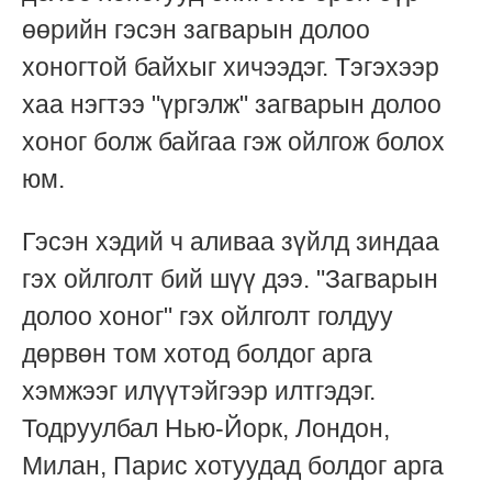
өөрийн гэсэн загварын долоо
хоногтой байхыг хичээдэг. Тэгэхээр
хаа нэгтээ "үргэлж" загварын долоо
хоног болж байгаа гэж ойлгож болох
юм.
Гэсэн хэдий ч аливаа зүйлд зиндаа
гэх ойлголт бий шүү дээ. "Загварын
долоо хоног" гэх ойлголт голдуу
дөрвөн том хотод болдог арга
хэмжээг илүүтэйгээр илтгэдэг.
Тодруулбал Нью-Йорк, Лондон,
Милан, Парис хотуудад болдог арга