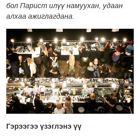
бол Парист илүү намуухан, удаан
алхаа ажиглагдана.
Гэрээгээ үзэглэнэ үү