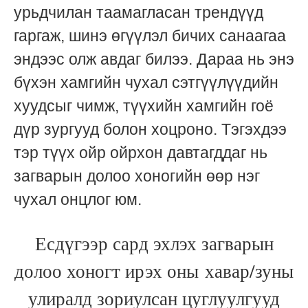
урьдчилан таамагласан трендүүд
гаргаж, шинэ өгүүлэл бичих санаагаа
эндээс олж авдаг билээ. Дараа нь энэ
бүхэн хамгийн чухал сэтгүүлүүдийн
хуудсыг чимж, түүхийн хамгийн гоё
дүр зургууд болон хоцроно. Тэгэхдээ
тэр түүх ойр ойрхон давтагддаг нь
загварын долоо хоногийн өөр нэг
чухал онцлог юм.
Есдүгээр сард эхлэх загварын
долоо хоногт ирэх оны хавар/зуны
улиралд зориулсан цуглуулгууд