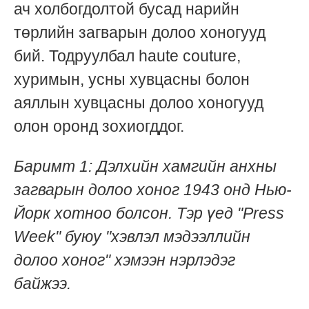
ач холбогдолтой бусад нарийн
төрлийн загварын долоо хоногууд
бий. Тодруулбал haute couture,
хуримын, усны хувцасны болон
аяллын хувцасны долоо хоногууд
олон оронд зохиогддог.
Баримт 1: Дэлхийн хамгийн анхны
загварын долоо хоног 1943 онд Нью-
Йорк хотноо болсон. Тэр үед "Press
Week" буюу "хэвлэл мэдээллийн
долоо хоног" хэмээн нэрлэдэг
байжээ.