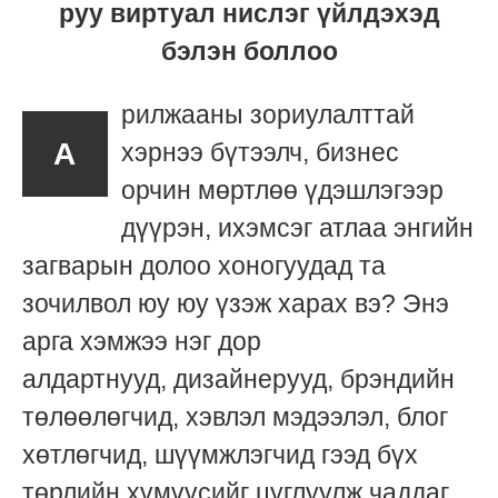
руу виртуал нислэг үйлдэхэд
бэлэн боллоо
рилжааны зориулалттай
А
хэрнээ бүтээлч, бизнес
орчин мөртлөө үдэшлэгээр
дүүрэн, ихэмсэг атлаа энгийн
загварын долоо хоногуудад та
зочилвол юу юу үзэж харах вэ? Энэ
арга хэмжээ нэг дор
алдартнууд, дизайнерууд, брэндийн
төлөөлөгчид, хэвлэл мэдээлэл, блог
хөтлөгчид, шүүмжлэгчид гээд бүх
төрлийн хүмүүсийг цуглуулж чаддаг.