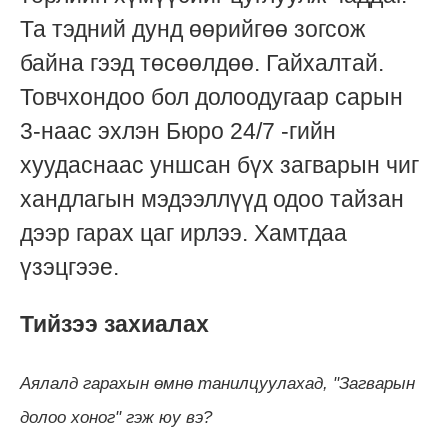
Та тэдний дунд өөрийгөө зогсож
байна гээд төсөөлдөө. Гайхалтай.
Товчхондоо бол долоодугаар сарын
3-наас эхлэн Бюро 24/7 -гийн
хуудаснаас уншсан бүх загварын чиг
хандлагын мэдээллүүд одоо тайзан
дээр гарах цаг ирлээ. Хамтдаа
үзэцгээе.
Тийзээ захиалах
Аялалд гарахын өмнө танилцуулахад, "Загварын
долоо хоног" гэж юу вэ?