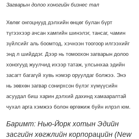
Загварын долоо хоногийн бизнес тал
Хөлөг онгоцнууд дэлхийн өнцөг булан бүрт
түгээхээр ачсан хамгийн шинэлэг, тансаг, чамин
зүйлсийг аль боомтод, хэчнээн тоогоор илгээхийг
энд л шийддэг. Дээр нь томоохон загварын долоо
хоногууд жуулчид ихээр татаж, улсынхаа эдийн
засагт багагүй хувь нэмэр оруулдаг болжээ. Энэ
нь зөвхөн загвар сонирхсон бүлэг хүмүүсийн
асуудал биш харин дэлхий дахинд хамааралтай
чухал арга хэмжээ болон өргөжиж буйн илрэл юм.
Баримт: Нью-Йорк хотын Эдийн
засгийн хөгжлийн корпорацийн (New