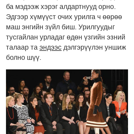
ба мэдээж хэрэг алдартнууд орно.
Эдгээр хүмүүст очих урилга ч өөрөө
маш энгийн зүйл биш. Урилгуудыг
тусгайлан урладаг өдөн үзгийн эзний
талаар та
эндээс
дэлгэрүүлэн уншиж
болно шүү.