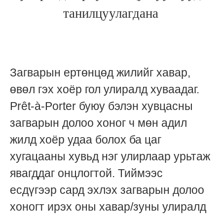
танилцуулагдана
Загварын ертөнцөд жилийг хавар,
өвөл гэх хоёр гол улиралд хуваадаг.
Prêt-à-Porter буюу бэлэн хувцасны
загварын долоо хоног ч мөн адил
жилд хоёр удаа болох ба цаг
хугацааны хувьд нэг улирлаар урьтаж
явагддаг онцлогтой. Тиймээс
есдүгээр сард эхлэх загварын долоо
хоногт ирэх оны хавар/зуны улиралд