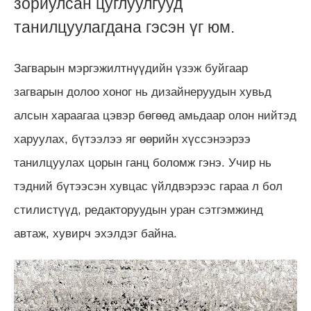
зориулсан цуглуулгууд
танилцуулагдана гэсэн үг юм.
Загварын мэргэжилтнүүдийн үзэж буйгаар
загварын долоо хоног нь дизайнеруудын хувьд
алсын хараагаа цэвэр бөгөөд амьдаар олон нийтэд
харуулах, бүтээлээ яг өөрийн хүссэнээрээ
танилцуулах цорын ганц боломж гэнэ. Учир нь
тэдний бүтээсэн хувцас үйлдвэрээс гараа л бол
стилистүүд, редакторуудын уран сэтгэмжинд
автаж, хувирч эхэлдэг байна.