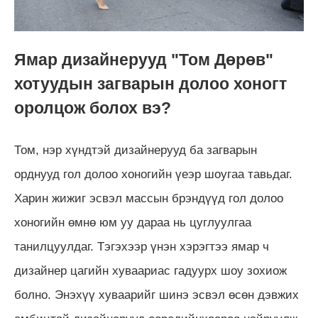
Я
мар дизайнерууд "Том Дөрөв"
хотуудын загварын долоо хоногт
оролцож болох вэ?
Том, нэр хүндтэй дизайнерууд ба загварын
орднууд гол долоо хоногийн үеэр шоугаа тавьдаг.
Харин жижиг эсвэл массын брэндүүд гол долоо
хоногийн өмнө юм уу дараа нь цуглуулгаа
танилцуулдаг. Тэгэхээр үнэн хэрэгтээ ямар ч
дизайнер цагийн хуваариас гадуурх шоу зохиож
болно. Энэхүү хуваарийг шинэ эсвэл өсөн дэвжих