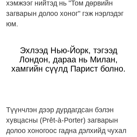
хэмжээг нийтэд нь "Том дөрвийн
загварын долоо хоног" гэж нэрлэдэг
юм.
Эхлээд Нью-Йорк, тэгээд
Лондон, дараа нь Милан,
хамгийн сүүлд Парист болно.
Түүнчлэн дээр дурдагдсан бэлэн
хувцасны (Prêt-à-Porter) загварын
долоо хоногоос гадна дэлхийд чухал