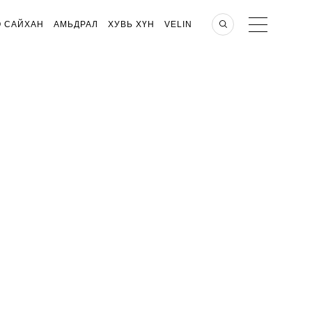
О САЙХАН
АМЬДРАЛ
ХУВЬ ХҮН
VELIN