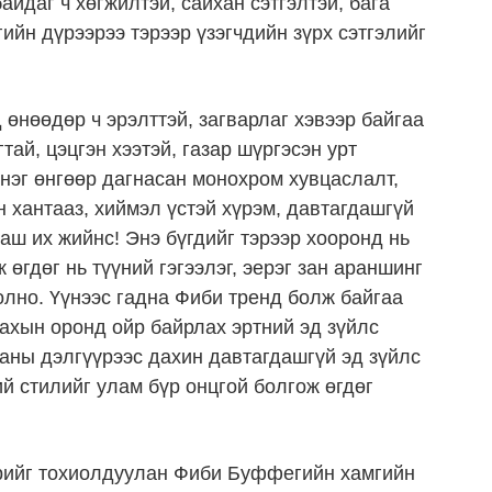
айдаг ч хөгжилтэй, сайхан сэтгэлтэй, бага
йн дүрээрээ тэрээр үзэгчдийн зүрх сэтгэлийг
 өнөөдөр ч эрэлттэй, загварлаг хэвээр байгаа
тай, цэцгэн хээтэй, газар шүргэсэн урт
 нэг өнгөөр дагнасан монохром хувцаслалт,
н хантааз, хиймэл үстэй хүрэм, давтагдашгүй
аш их жийнс! Энэ бүгдийг тэрээр хооронд нь
өгдөг нь түүний гэгээлэг, эерэг зан араншинг
олно. Үүнээс гадна Фиби тренд болж байгаа
вахын оронд ойр байрлах эртний эд зүйлс
ааны дэлгүүрээс дахин давтагдашгүй эд зүйлс
ий стилийг улам бүр онцгой болгож өгдөг
дрийг тохиолдуулан Фиби Буффегийн хамгийн