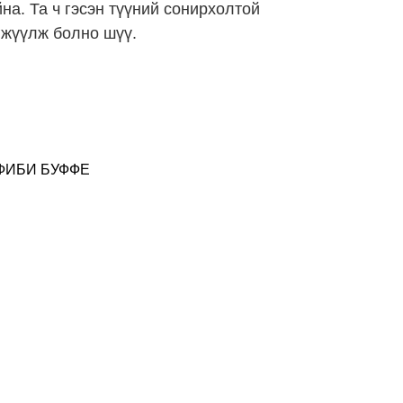
на. Та ч гэсэн түүний сонирхолтой
гжүүлж болно шүү.
ФИБИ БУФФЕ