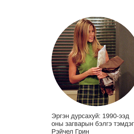
Эргэн дурсахуй: 1990-ээд
оны загварын бэлгэ тэмдэг
Рэйчел Грин