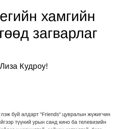
гийн хамгийн
гөөд загварлаг
Лиза Кудроу!
глэж буй алдарт "Friends" цувралын жүжигчин
ийгээр түүний урын санд кино ба телевизийн