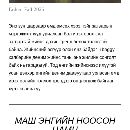
Erdem Fall 2026
Энэ зун шарваар өмд өмсөх хэрэгтэйг загварын
мэргэжилтнүүд уриалсан бол ирэх өвөл сул
загвартай жийнс дахин тренд болох төлөвтэй
байна. Жийнсний эсгүүр олон янз байдаг ч baggy
хэлбэрийн деним жийнс таны энэ жилийн сонголт
байх нь гарцаагүй. Тод өнгийн жийнснээс илүүтэй
усан цэнхэр өнгийн деним даавуугаар урласан өмд
ирэх өвлийн голлох трендээр онцлогдож байгааг
хүлээн авна уу.
МАШ ЭНГИЙН НООСОН
ЦАМЦ