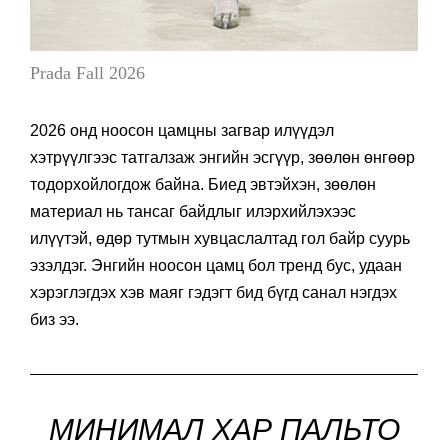
Prada Fall 2026
2026 онд ноосон цамцны загвар илүүдэл
хэтрүүлгээс татгалзаж энгийн эсгүүр, зөөлөн өнгөөр
тодорхойлогдож байна. Биед эвтэйхэн, зөөлөн
материал нь тансаг байдлыг илэрхийлэхээс
илүүтэй, өдөр тутмын хувцаслалтад гол байр суурь
эзэлдэг. Энгийн ноосон цамц бол тренд бус, удаан
хэрэглэгдэх хэв маяг гэдэгт бид бүгд санал нэгдэх
биз ээ.
МИНИМАЛ ХАР ПАЛЬТО