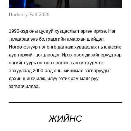
Burberry Fall 2026
1990-ээд оны цулгуй хувцаслалт эргэн ирлээ. Нэг
талаараа энэ бол хамгийн амархан шийдэл.
Нөгөөтээгүүр нэг өнгө дагнаж хувцаслах нь классик
дүр төрхийг цогцлоодог. Ирэх өвөл дизайнерууд хар
өнгийг суурь өнгөөр сонгож, савхин хүрмээс
авхуулаад 2000-аад оны минимал загваруудыг
дахин шинэчилж, илүү готик хэм маяг руу
загварчиллаа.
ЖИЙНС