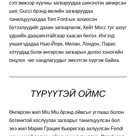
сэтгэмжээр хуучны загваруудаа шинэчлэн авчирсан
шиг, Gucci брэнд өвлийн загваруудаа
танилцуулахдаа Tom Ford-ын зохиосон
бүтээлүүдийг дахин загварчилж, Кейт Мосс тус шоуг
үдшийн даашинзтайгаар хаасан билээ. Ингээд
уншигчдадаа Нью-Йорк, Милан, Лондон, Парис
хотуудад болж өнгөрсөн загварын долоо хоногийн
онцлох чиг хандлагуудыг эмхэтгэн хүргэж байна.
ТҮРҮҮТЭЙ ОЙМС
Өнгөрсөн жил Miu Miu брэнд оймсыг углааш болон
ботинктой хослуулах загварыг танилцуулсан бол
энэ жил Мария Грация Кьюригээр ахлуулсан Fendi