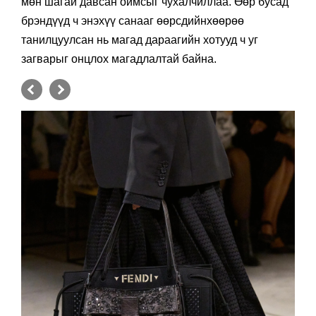
мөн шагай давсан оймсыг чухалчиллаа. Өөр бусад
брэндүүд ч энэхүү санааг өөрсдийнхөөрөө
танилцуулсан нь магад дараагийн хотууд ч уг
загварыг онцлох магадлалтай байна.