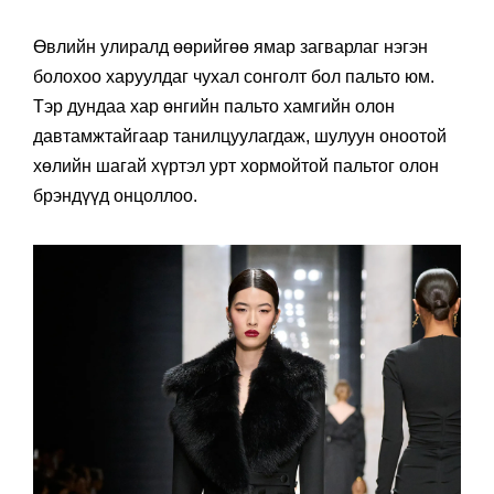
Өвлийн улиралд өөрийгөө ямар загварлаг нэгэн
болохоо харуулдаг чухал сонголт бол пальто юм.
Тэр дундаа хар өнгийн пальто хамгийн олон
давтамжтайгаар танилцуулагдаж, шулуун оноотой
хөлийн шагай хүртэл урт хормойтой пальтог олон
брэндүүд онцоллоо.