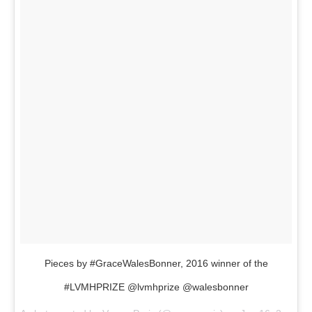
Pieces by #GraceWalesBonner, 2016 winner of the
#LVMHPRIZE @lvmhprize @walesbonner