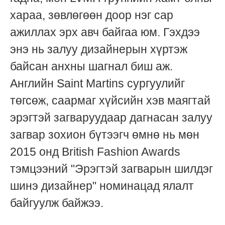
хараа, зөвлөгөөн доор нэг сар
ажиллах эрх авч байгаа юм. Гэхдээ
энэ нь залуу дизайнерын хүртэж
байсан анхны шагнал биш аж.
Английн Saint Martins сургуулийг
төгсөж, саармаг хүйсийн хэв маягтай
эрэгтэй загваруудаар дагнасан залуу
загвар зохион бүтээгч өмнө нь мөн
2015 онд British Fashion Awards
тэмцээний "Эрэгтэй загварын шилдэг
шинэ дизайнер" номинацад ялалт
байгуулж байжээ.