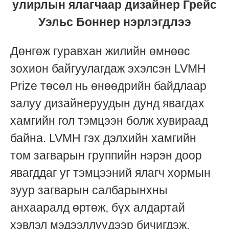
улирлын ялагчаар дизайнер Грейс
Уэльс Боннер нэрлэгдлээ
Дөнгөж гуравхан жилийн өмнөөс
зохион байгуулагдаж эхэлсэн LVMH
Prize төсөл нь өнөөдрийн байдлаар
залуу дизайнеруудын дунд явагдах
хамгийн гол тэмцээн болж хувираад
байна. LVMH гэх дэлхийн хамгийн
том загварын группийн нэрэн доор
явагддаг уг тэмцээний ялагч хормын
зуур загварын салбарынхны
анхааралд өртөж, бүх алдартай
хэвлэл мэдээллүүдээр бичигдэж,