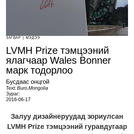
ЗАГВАР
|
МЭДЭЭ
LVMH Prize тэмцээний
ялагчаар Wales Bonner
марк тодорлоо
Бусдаас онцгой
Text:
Buro.Mongolia
Зураг:
2016-06-17
Залуу дизайнеруудад зориулсан
LVMH Prize тэмцээний гуравдугаар