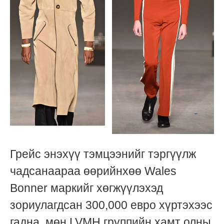
Грейс энэхүү тэмцээнийг тэргүүлж
чадсанаараа өөрийнхөө Wales
Bonner маркийг хөгжүүлэхэд
зориулагдсан 300,000 евро хүртэхээс
гадна, мөн LVMH группийн хамт олны