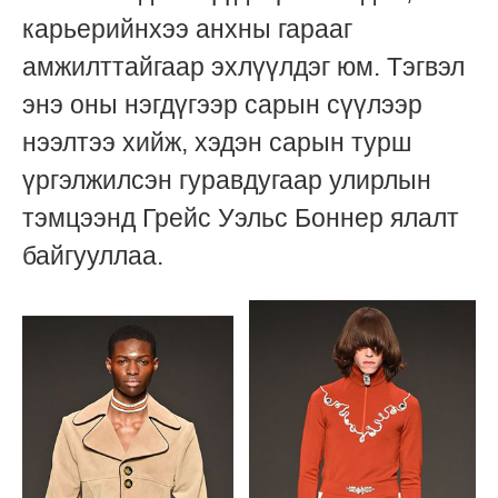
карьерийнхээ анхны гарааг
амжилттайгаар эхлүүлдэг юм. Тэгвэл
энэ оны нэгдүгээр сарын сүүлээр
нээлтээ хийж, хэдэн сарын турш
үргэлжилсэн гуравдугаар улирлын
тэмцээнд Грейс Уэльс Боннер ялалт
байгууллаа.