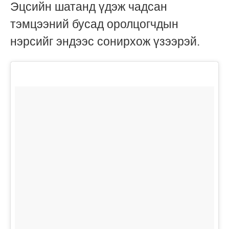
Эцсийн шатанд үдэж чадсан
тэмцээний бусад оролцогчдын
нэрсийг эндээс сонирхож үзээрэй.