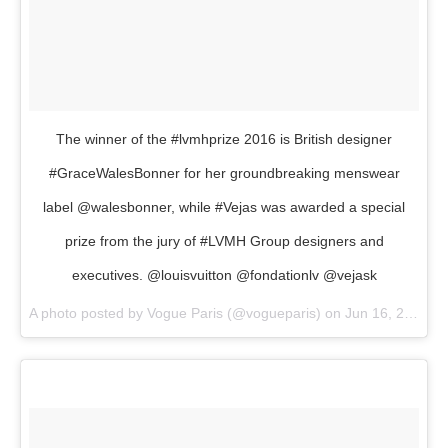
The winner of the #lvmhprize 2016 is British designer
#GraceWalesBonner for her groundbreaking menswear
label @walesbonner, while #Vejas was awarded a special
prize from the jury of #LVMH Group designers and
executives. @louisvuitton @fondationlv @vejask
A photo posted by Vogue Paris (@vogueparis) on
Jun 16, 2016 at 6:18am PDT