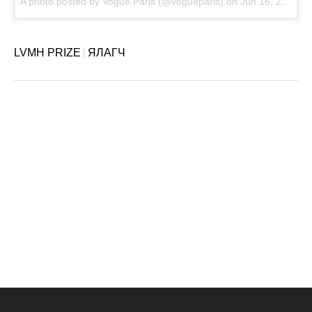
A photo posted by Vogue Paris (@vogueparis) on
Jun 16, 2016 at 6:24am PDT
LVMH PRIZE
ЯЛАГЧ