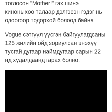
тоглосон "Mother!" гэх шинэ
киноныхоо талаар дэлгэсэн гэдэг нь
одоогоор тодорхой болоод байна.
Vogue сэтгүүл үүсгэн байгуулагдсаны
125 жилийн ойд зориулсан энэхүү
тусгай дугаар наймдугаар сарын 22-
нд худалдаанд гарах болно.