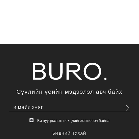
Сүүлийн үеийн мэдээлэл авч байх
Би нууцлалын нөхцлийг зөвшөөрч байна
БИДНИЙ ТУХАЙ