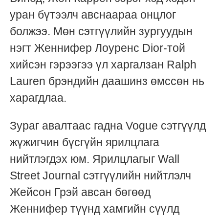
уран бүтээлч авснаараа онцлог
болжээ. Мөн сэтгүүлийн зургуудын
нэгт Женнифер Лоуренс Dior-той
хийсэн гэрээгээ үл харгалзан Ralph
Lauren брэндийн даашинз өмссөн нь
харагдлаа.
Зураг авалтаас гадна Vogue сэтгүүлд
жүжигчин бүсгүйн ярилцлага
нийтлэгдэх юм. Ярилцлагыг Wall
Street Journal сэтгүүлийн нийтлэлч
Жейсон Грэй авсан бөгөөд
Женнифер түүнд хамгийн сүүлд