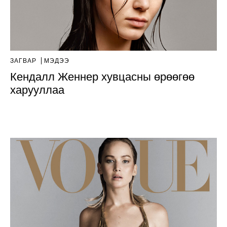
ЗАГВАР
МЭДЭЭ
Кендалл Женнер хувцасны өрөөгөө
харууллаа