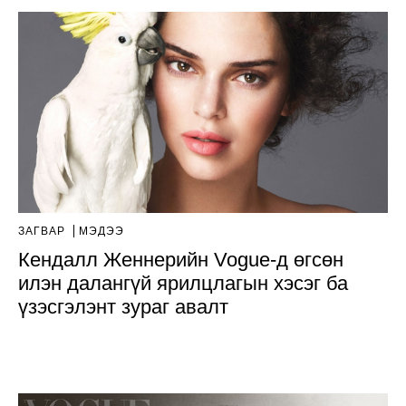
ЗАГВАР
МЭДЭЭ
Кендалл Женнерийн Vogue-д өгсөн
илэн далангүй ярилцлагын хэсэг ба
үзэсгэлэнт зураг авалт