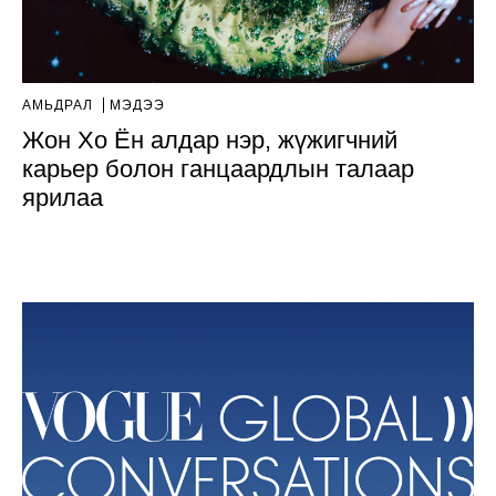
АМЬДРАЛ
МЭДЭЭ
Жон Хо Ён алдар нэр, жүжигчний
карьер болон ганцаардлын талаар
ярилаа