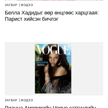
ЗАГВАР
МЭДЭЭ
Белла Хадидыг өөр өнцгөөс харцгаая:
Парист хийсэн бичлэг
ЗАГВАР
МЭДЭЭ
Рианна Америкийн Vogue сэтгүүлийн