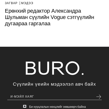
ЗАГВАР
МЭДЭЭ
Ерөнхий редактор Александра
Шульман сүүлийн Vogue сэтгүүлийн
дугаараа гаргалаа
Сүүлийн үеийн мэдээлэл авч байх
Би нууцлалын нөхцлийг зөвшөөрч байна