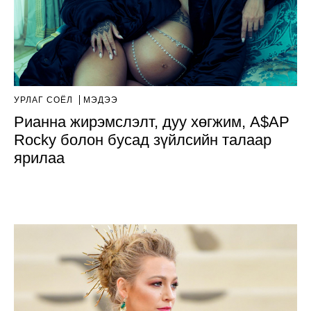
УРЛАГ СОЁЛ
МЭДЭЭ
Рианна жирэмслэлт, дуу хөгжим, A$AP
Rocky болон бусад зүйлсийн талаар
ярилаа