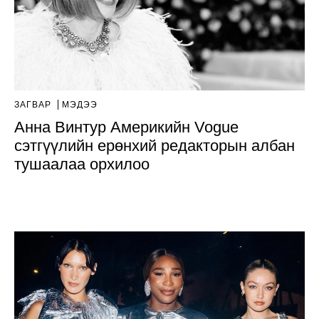
ЗАГВАР
МЭДЭЭ
Анна Винтур Америкийн Vogue
сэтгүүлийн ерөнхий редакторын албан
тушаалаа орхилоо