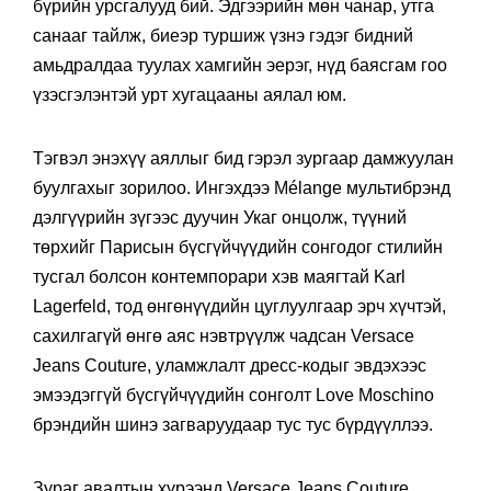
бүрийн урсгалууд бий. Эдгээрийн мөн чанар, утга
санааг тайлж, биеэр туршиж үзнэ гэдэг бидний
амьдралдаа туулах хамгийн эерэг, нүд баясгам гоо
үзэсгэлэнтэй урт хугацааны аялал юм.
Тэгвэл энэхүү аяллыг бид гэрэл зургаар дамжуулан
буулгахыг зорилоо. Ингэхдээ Mélange мультибрэнд
дэлгүүрийн зүгээс дуучин Укаг онцолж, түүний
төрхийг Парисын бүсгүйчүүдийн сонгодог стилийн
тусгал болсон контемпорари хэв маягтай Karl
Lagerfeld, тод өнгөнүүдийн цуглуулгаар эрч хүчтэй,
сахилгагүй өнгө аяс нэвтрүүлж чадсан Versace
Jeans Couture, уламжлалт дресс-кодыг эвдэхээс
эмээдэггүй бүсгүйчүүдийн сонголт Love Moschino
брэндийн шинэ загваруудаар тус тус бүрдүүллээ.
Зураг авалтын хүрээнд Versace Jeans Couture