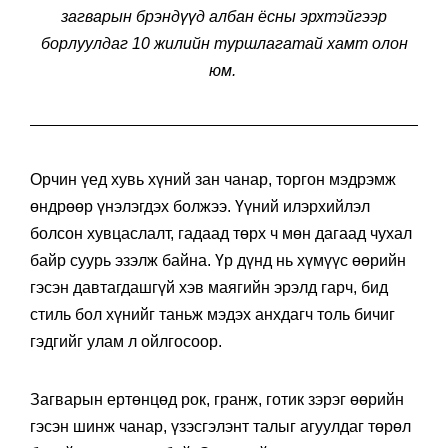
загварын брэндүүд албан ёсны эрхтэйгээр
борлуулдаг 10 жилийн туршлагатай хамт олон
юм.
Орчин үед хувь хүний зан чанар, торгон мэдрэмж
өндрөөр үнэлэгдэх болжээ. Үүний илэрхийлэл
болсон хувцаслалт, гадаад төрх ч мөн дагаад чухал
байр суурь эзэлж байна. Үр дүнд нь хүмүүс өөрийн
гэсэн давтагдашгүй хэв маягийн эрэлд гарч, бид
стиль бол хүнийг таньж мэдэх анхдагч толь бичиг
гэдгийг улам л ойлгосоор.
Загварын ертөнцөд рок, гранж, готик зэрэг өөрийн
гэсэн шинж чанар, үзэсгэлэнт талыг агуулдаг төрөл