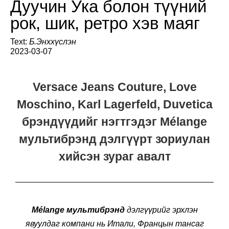
Дуучин Ука болон түүний
рок, шик, ретро хэв маяг
Text:
Б.Энххүслэн
2023-03-07
Versace Jeans Couture, Love
Moschino, Karl Lagerfeld, Duvetica
брэндүүдийг нэгтгэдэг Mélange
мультибрэнд дэлгүүрт зориулан
хийсэн зураг авалт
Mélange мультибрэнд
дэлгүүрийг эрхлэн
явуулдаг компани нь Итали, Францын тансаг