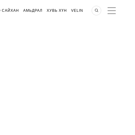
О САЙХАН
АМЬДРАЛ
ХУВЬ ХҮН
VELIN