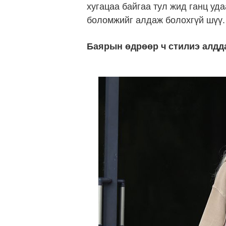
хугацаа байгаа тул жид ганц уда
боломжийг алдаж болохгүй шүү.
Баярын өдрөөр ч стилиэ алдда