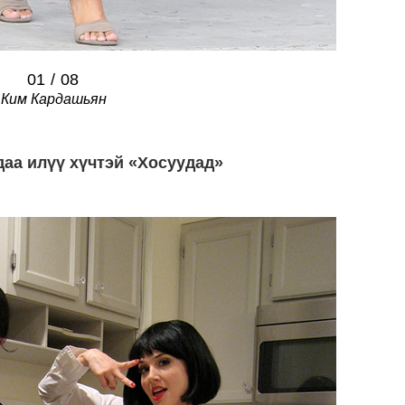
01
/
08
Ким Кардашьян
аа илүү хүчтэй «Хосуудад»