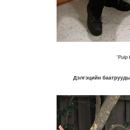
"Pulp 
Дэлгэцийн баатрууды