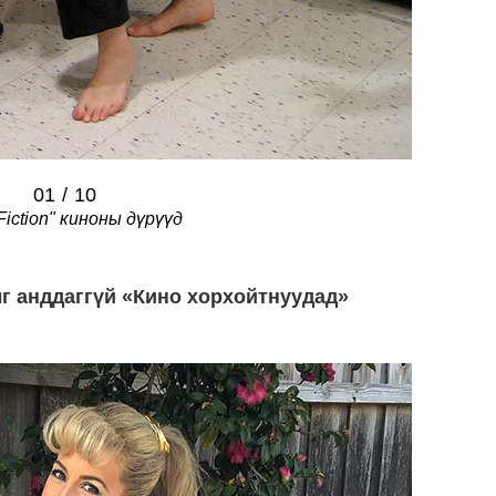
01
/
10
Fiction" киноны дүрүүд
г анддаггүй «Кино хорхойтнуудад»