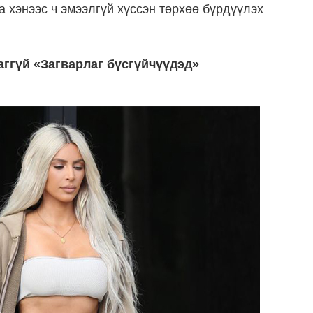
а хэнээс ч эмээлгүй хүссэн төрхөө бүрдүүлэх
ггүй «Загварлаг бүсгүйчүүдэд»