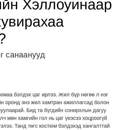
ийн Хэллоуинаар
хувирахаа
?
г санаанууд
юмаа бэлдэх цаг ирлээ. Жил бүр нөгөө л нэг
йн оронд энэ жил хамтран ажиллагсад болон
уулаарай. Бид та бүгдийн сонирхлын дагуу
элч мөн хамгийн гол нь цаг үеэсээ хоцроогүй
элээ. Танд төгс костюм бэлдэхэд хангалттай