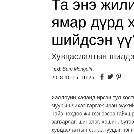
Та энэ жил
ямар дүрд 
шийдсэн үү
Хувцаслалтын шилдэ
Text:
Buro.Mongolia
2018-10-15, 10:25
Хэллоуин хаяанд ирсэн тул кост
муурын чихээ гаргаж ирэн зүүхи
найз нөхдөө жинхэнээсээ гайхшр
загварлаг, шинэлэг, хошин, бүтэ
хувцаслалтын санаануудыг нэгтг