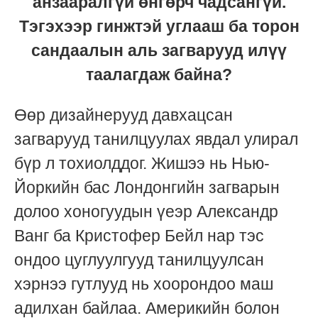
анзааралгүй өнгөрч чадсангүй.
Тэгэхээр гинжтэй углааш ба торон
сандаалын аль загварууд илүү
таалагдаж байна?
Өөр дизайнерууд давхацсан
загварууд танилцуулах явдал улирал
бүр л тохиолддог. Жишээ нь Нью-
Йоркийн бас Лондонгийн загварын
долоо хоногуудын үеэр Александр
Ванг ба Кристофер Бейл нар тэс
ондоо цуглуулгууд танилцуулсан
хэрнээ гутлууд нь хоорондоо маш
адилхан байлаа. Америкийн болон