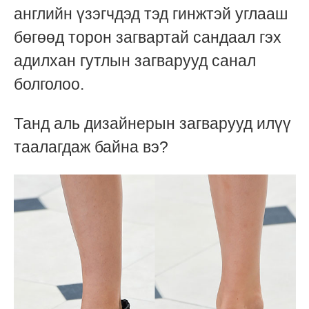
английн үзэгчдэд тэд гинжтэй углааш
бөгөөд торон загвартай сандаал гэх
адилхан гутлын загварууд санал
болголоо.
Танд аль дизайнерын загварууд илүү
таалагдаж байна вэ?