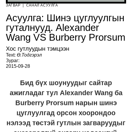
ЗАГВАР
|
САНАЛ АСУУЛГА
Асуулга: Шинэ цуглуулгын
гуталнууд. Alexander
Wang VS Burberry Prorsum
Хос гутлуудын тэмцээн
Text:
Ө.Тодгэрэл
Зураг:
2015-09-28
Бид бүх шоунуудыг сайтар
ажигладаг тул Alexander Wang ба
Burberry Prorsum нарын шинэ
цуглуулгад орсон хоорондоо
нэлээд төстэй гутлын загваруудыг