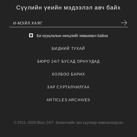
Сүүлийн үеийн мэдээлэл авч байх
Би нууцлалын нөхцлийг зөвшөөрч байна
БИДНИЙ ТУХАЙ
БЮРО 24/7 БУСАД ОРНУУДАД
ХОЛБОО БАРИХ
ЗАР СУРТАЛЧИЛГАА
ARTICLES ARCHIVES
© 2011–2026 Buro 24/7. Зохиогчийн эрх хуулиар хамгаалагдсан