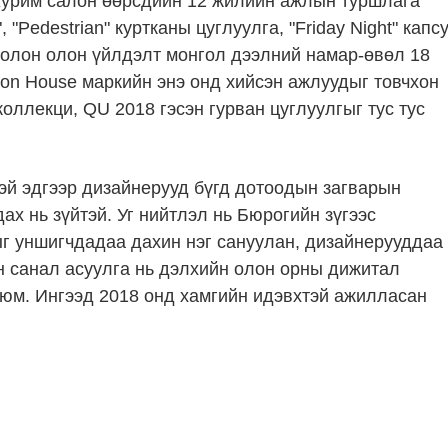
урим салон өөрсдийн 12 жилийн ажлын туршлага
Pedestrian" куртканы цуглуулга, "Friday Night" капс
болон олон үйлдэлт монгол дээлний намар-өвөл 18
on House маркийн энэ онд хийсэн ажлуудыг товчхон
оллекци, QU 2018 гэсэн гурван цуглуулгыг тус тус
тэй эдгээр дизайнерууд бүгд дотоодын загварын
х нь зүйтэй. Уг нийтлэл нь Бюрогийн зүгээс
г уншигчдадаа дахин нэг сануулан, дизайнерууддаа
йн санал асуулга нь дэлхийн олон орны дижитал
 юм. Ингээд 2018 онд хамгийн идэвхтэй ажилласан