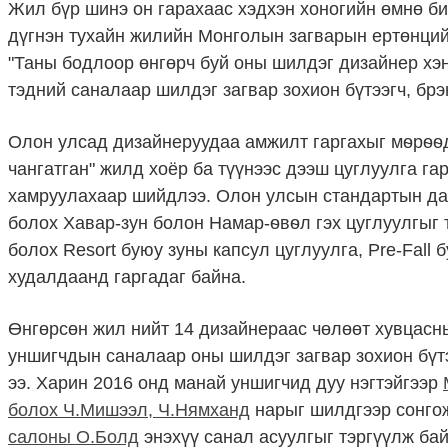
Жил бүр шинэ он гарахаас хэдхэн хоногийн өмнө б
дүгнэн тухайн жилийн Монголын загварын ертөнци
"Таны бодлоор өнгөрч буй оны шилдэг дизайнер хэн
тэдний саналаар шилдэг загвар зохион бүтээгч, бр
Олон улсад дизайнеруудаа амжилт гаргахыг мѳрѳѳ
чангатган" жилд хоёр ба түүнээс дээш цуглуулга га
хамруулахаар шийдлээ. Олон улсын стандартын даг
болох Хавар-зун болон Намар-ѳвѳл гэх цуглуулгыг 
болох Resort буюу зуны капсул цуглуулга, Pre-Fall
худалдаанд гаргадаг байна.
Өнгөрсөн жил нийт 14 дизайнераас чөлөөт хувцас
уншигчдын саналаар оны шилдэг загвар зохион бүтэ
ээ. Харин 2016 онд манай уншигчид дуу нэгтэйгээр
болох Ч.Мишээл, Ч.Нямханд
нарыг шилдгээр сонгож
салоны О.Болд
энэхүү санал асуулгыг тэргүүлж ба