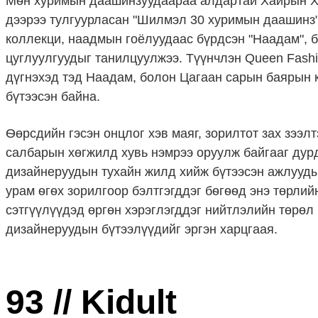
Мѳн хуримын даашинзуудаараа алдартай Хайрын Х
дээрээ тулгуурласан "Шилмэл 30 хуримын даашинз", "
коллекци, наадмын гоёлуудаас бүрдсэн "Наадам", 
цуглуулгуудыг танилцуулжээ. Түүнчлэн Queen Fashi
дүгнэхэд тэд Наадам, болон Цагаан сарын баярын к
бүтээсэн байна.
Ѳөрсдийн гэсэн онцлог хэв маяг, зорилтот зах зээл
салбарын хөгжилд хувь нэмрээ оруулж байгааг дурда
дизайнеруудын тухайн жилд хийж бүтээсэн ажлууды
урам ѳгѳх зорилгоор бэлтгэгддэг бѳгѳѳд энэ төрли
сэтгүүлүүдэд өргөн хэрэглэгддэг нийтлэлийн төрөл
дизайнеруудын бүтээлүүдийг эргэн харцгаая.
93 // Kidult