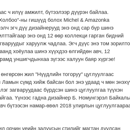
с ч илүү амжилт, бүтээлээр дүүрэн байлаа.
олбоо"-ны гишүүд болох Michel & Amazonka
элч эгч дүү дизайнерууд энэ онд сар бүр шинэ
лттайгаар энэ онд 12 ѳѳр коллекци гарган бидний
агваруудыг харуулж чадлаа. Эгч дүүс энэ том зорилт
цаанд хоёулаа шинэ хүүхдээ ѳлгийдѳн авч, 12
рамд уншигчдынхаа зүгээс халуун баяр хүргэе!
 өнгөрсөн жил "Нүүдлийн тогоруу" цуглуулгаас
 Ламын сүмд хийж байсан бол энэ удаад ч мөн энэхү
лэг загваруудаас бүрдсэн шинэ цуглуулгаа түүхэн
айгаа. Үүнээс гадна дизайнер Б. Номунгэрэл Байкал
авч бүтээсэн намар-өвөл 2018 улирлын цуглуулгаара
ил орчин үеийн залуусын стилийг магтан дуулсан