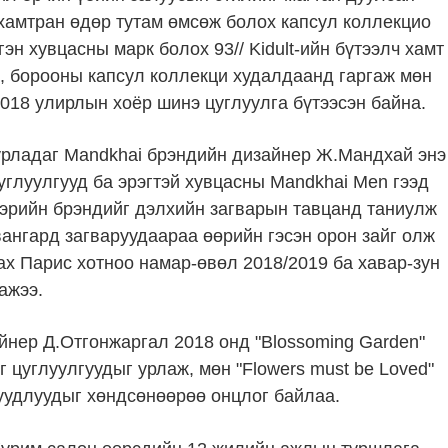
 хамтран өдөр тутам өмсөж болох капсул коллекцио
эн хувцасны марк болох 93// Kidult-ийн бүтээлч хамт
c 2, борооны капсул коллекци худалдаанд гаргаж мөн
018 улирлын хоёр шинэ цуглуулга бүтээсэн байна.
урладаг Mandkhai брэндийн дизайнер Ж.Мандхай энэ
углуулгууд ба эрэгтэй хувцасны Mandkhai Men гээд
нэрийн брэндийг дэлхийн загварын тавцанд таниулж
вангард загваруудаараа өөрийн гэсэн орон зайг олж
х Парис хотноо намар-өвөл 2018/2019 ба хавар-зун
ажээ.
айнер Д.Отгонжаргал 2018 онд "Blossoming Garden"
г цуглуулгуудыг урлаж, мөн "Flowers must be Loved"
уудлуудыг хөндсөнөөрөө онцлог байлаа.