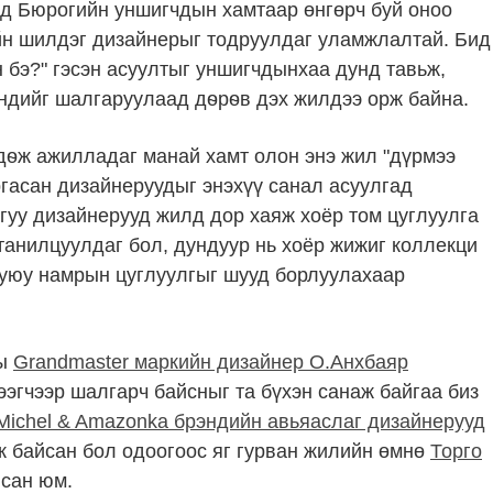
ид Бюрогийн уншигчдын хамтаар өнгөрч буй оноо
йн шилдэг дизайнерыг тодруулдаг уламжлалтай. Бид
 бэ?" гэсэн асуултыг уншигчдынхаа дунд тавьж,
эндийг шалгаруулаад дѳрѳв дэх жилдээ орж байна.
дѳж ажилладаг манай хамт олон энэ жил "дүрмээ
ргасан дизайнеруудыг энэхүү санал асуулгад
уу дизайнерууд жилд дор хаяж хоёр том цуглуулга
танилцуулдаг бол, дундуур нь хоёр жижиг коллекци
 буюу намрын цуглуулгыг шууд борлуулахаар
ны
Grandmaster маркийн дизайнер О.Анхбаяр
эгчээр шалгарч байсныг та бүхэн санаж байгаа биз
Michel & Amazonka брэндийн авьяаслаг дизайнерууд
 байсан бол одоогоос яг гурван жилийн өмнө
Торго
йсан юм.