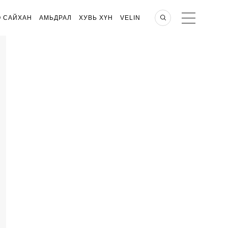
О САЙХАН
АМЬДРАЛ
ХУВЬ ХҮН
VELIN