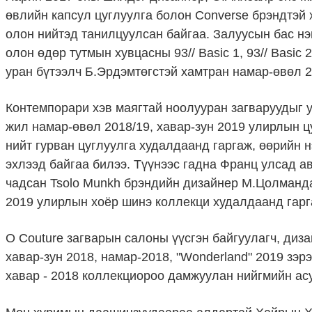
өвлийн капсул цуглуулга болон Converse брэндтэй
олон нийтэд танилцуулсан байгаа. Залуусын бас нэг
олон өдөр тутмын хувцасны 93// Basic 1, 93// Basi
уран бүтээлч Б.Эрдэмтөгстэй хамтран намар-өвөл 2
Контемпорари хэв маягтай ноолууран загваруудыг 
жил намар-өвөл 2018/19, хавар-зун 2019 улирлын ц
нийт гурван цуглуулга худалдаанд гаргаж, өөрийн 
эхлээд байгаа билээ. Түүнээс гадна Франц улсад а
чадсан Tsolo Munkh брэндийн дизайнер М.Цолманда
2019 улирлын хоёр шинэ коллекци худалдаанд гарг
O Couture загварын салоны үүсгэн байгуулагч, диз
хавар-зун 2018, намар-2018, "Wonderland" 2019 зэрэ
хавар - 2018 коллекциороо дамжуулан нийгмийн ас