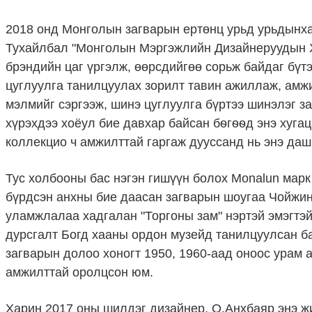
2018 онд Монголын загварын ертөнц урьд урьдынхаа
Тухайлбал "Монголын Мэргэжлийн Дизайнеруудын Х
брэндийн цаг үргэлж, өөрсдийгөө сорьж байдаг бүтэ
цуглуулга танилцуулах зорилт тавин ажиллаж, амжи
мэлмийг сэргээж, шинэ цуглуулга бүртээ шинэлэг з
хүрэхдээ хоёул бие давхар байсан бѳгѳѳд энэ хуга
коллекцио ч амжилттай гаргаж дууссанд нь энэ даш
Тус холбооны бас нэгэн гишүүн болох Monalun марк
бүрдсэн анхны бие даасан загварын шоугаа Чойжин
уламжлалаа хадгалан "Торгоны зам" нэртэй эмэгтэй
дурсгалт Богд хааны ордон музейд танилцуулсан б
загварын долоо хоногт 1950, 1960-аад оноос урам 
амжилттай оролцсон юм.
Харин 2017 оны шилдэг дизайнер, О.Анхбаяр энэ ж