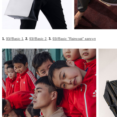
1.
93//Basic 1
,
2.
93//Basic 2
,
3.
93//Basic "Raincoat" капсул