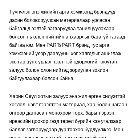
Түүнчлэн энэ жилийн арга хэмжээнд брэндүүд
дахин боловсруулсан материалаар урласан,
байгальд ээлтэй загваруудаа танилцуулахаар
болсон нь олон нийтийн анхаарлыг багагүй татаад
байгаа юм. Мөн PARTsPART брэнд тус арга
хэмжээний үеэр даавууны хог хаягдлыг ашиглаж
эко гар цүнх урлах нээлттэй өдөрлөгийг оюутан
залуус болон олон нийтэд зориулан зохион
байгуулахаар болсон байна.
Харин Сөүл хотын залуус энэ жил өргөн силуэттэй
хослол, нэвт гэрэлтсэн материал, хар болон цагаан
өнгөөр дагнасан монохром төрх, барын эрээн,
ирвэсийн цоохор гээд төрөл бүрийн хээ угалзаар
баялаг загваруудаар дүр төрхөө бүрдүүлжээ. Мөн
өвдөг шүргэсэн урттай, нам суудалтай, урт