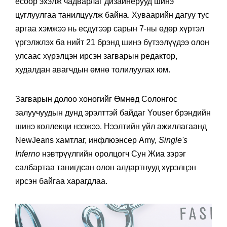
ёсоор эхэлж чадварлаг дизайнерууд шинэ
цуглуулгаа танилцуулж байна. Хуваарийн дагуу тус
аргаа хэмжээ нь есдүгээр сарын 7-ны өдөр хүртэл
үргэлжлэх ба нийт 21 брэнд шинэ бүтээлүүдээ олон
улсаас хүрэлцэн ирсэн загварын редактор,
худалдан авагчдын өмнө толилуулах юм.
Загварын долоо хоногийг Өмнөд Солонгос
залуучуудын дунд эрэлттэй байдаг Youser брэндийн
шинэ коллекци нээжээ. Нээлтийн үйл ажиллагаанд
NewJeans хамтлаг, инфлюэнсер Amy,
Single's
Inferno
нэвтрүүлгийн оролцогч Сун Жиа зэрэг
салбартаа танигдсан олон алдартнууд хүрэлцэн
ирсэн байгаа харагдлаа.