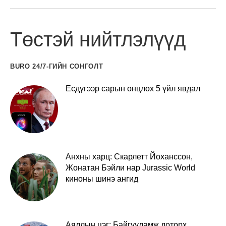
Төстэй нийтлэлүүд
BURO 24/7-ГИЙН СОНГОЛТ
Есдүгээр сарын онцлох 5 үйл явдал
Анхны харц: Скарлетт Йоханссон,
Жонатан Бэйли нар Jurassic World
киноны шинэ ангид
Аяллын цэг: Байгууламж доторх