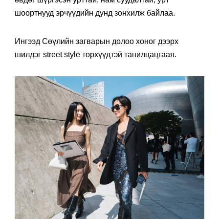
шоортнууд эрчүүдийн дунд зонхилж байлаа.
Ингээд Сөүлийн загварын долоо хоног дээрх
шилдэг street style төрхүүдтэй танилцацгаая.