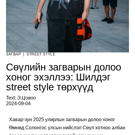
ЗАГВАР
|
STREET STYLE
Сөүлийн загварын долоо
хоног эхэллээ: Шилдэг
street style төрхүүд
Text:
Э.Цовоо
2024-09-04
Хавар-зун 2025 улирлын загварын долоо хоног
Өмнөд Солонгос улсын нийслэл Сөүл хотноо албан