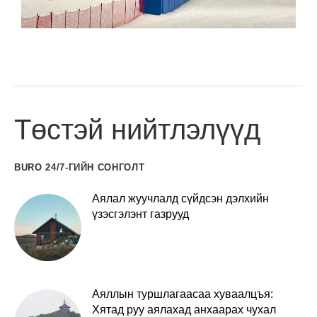
Төстэй нийтлэлүүд
BURO 24/7-ГИЙН СОНГОЛТ
Аялал жуучлалд сүйдсэн дэлхийн
үзэсгэлэнт газрууд
Аяллын туршлагаасаа хуваалцъя:
Хятад руу аялахад анхаарах чухал