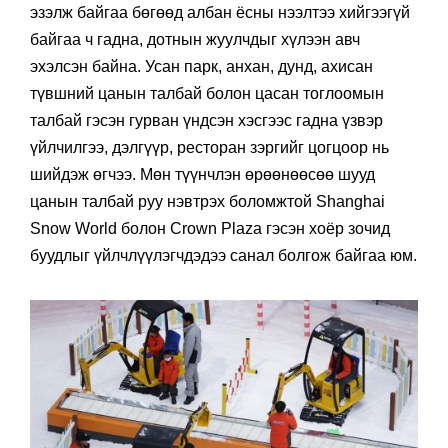
эзэлж байгаа бөгөөд албан ёсны нээлтээ хийгээгүй
байгаа ч гадна, дотнын жуулчдыг хүлээн авч
эхэлсэн байна. Усан парк, анхан, дунд, ахисан
түвшний цанын талбай болон цасан тоглоомын
талбай гэсэн гурван үндсэн хэсгээс гадна үзвэр
үйлчилгээ, дэлгүүр, ресторан зэргийг цогцоор нь
шийдэж өгчээ. Мөн түүнчлэн өрөөнөөсөө шууд
цанын талбай руу нэвтрэх боломжтой Shanghai
Snow World болон Crown Plaza гэсэн хоёр зочид
буудлыг үйлчлүүлэгчдэдээ санал болгож байгаа юм.