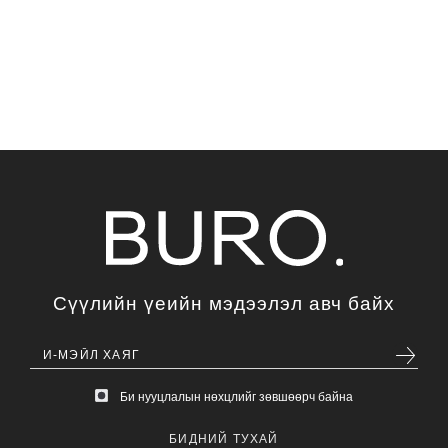
Сүүлийн үеийн мэдээлэл авч байх
Би нууцлалын нөхцлийг зөвшөөрч байна
БИДНИЙ ТУХАЙ