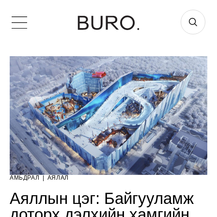
АМЬДРАЛ
|
АЯЛАЛ
Аяллын цэг: Байгууламж
доторх дэлхийн хамгийн