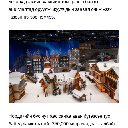
доторх дэлхийн хамгийн том цанын баазыг
ашиглалтад оруулж, жуулчдын заавал очиж үзэх
газрыг нэгээр нэмлээ.
Нордикийн бүс нутгаас санаа аван бүтээсэн тус
байгууламж нь нийт 350,000 метр квадрат талбайг