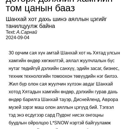
том цанын бааз
Шанхай хот дахь шинэ аяллын цэгийг
танилцуулж байна
Text:
А.Сарнай
2024-09-04
30 орчим сая хүн амтай Шанхай хот нь Хятад улсын
хамгийн өндөр хөгжилтэй, аялал жуулчлалын бүс
нутаг төдийгүй дэлхийн санхүү, эдийн засаг, бизнес,
техник технологийн томоохон төвүүдийн нэг билээ.
Жил бүр олон сая жуулчин хүлээн авдаг Шанхай
хотод Хятадын хамгийн өндөр, дэлхийн гурав дахь
өндөр барилга Шанхай тауэр, Диснейленд, Аврора
музей зэрэг маш олон аяллын цэгүүд бий. Тэгвэл
тэд энэ есдүгээр сард Пудонг нисэх онгоцны
буудлын ойролцоо L*SNOW нэртэй байгууламж