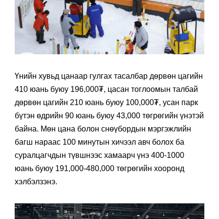
Үнийн хувьд цанаар гулгах тасалбар дөрвөн цагийн
410 юань буюу 196,000₮, цасан тоглоомын талбай
дөрвөн цагийн 210 юань буюу 100,000₮, усан парк
бүтэн өдрийн 90 юань буюу 43,000 төгрөгийн үнэтэй
байна. Мөн цана болон снөүбордын мэргэжлийн
багш нараас 100 минутын хичээл авч болох ба
суралцагчдын түвшнээс хамаарч үнэ 400-1000
юань буюу 191,000-480,000 төгрөгийн хооронд
хэлбэлзэнэ.