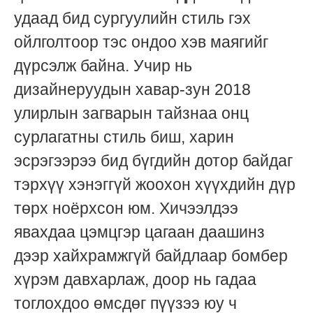
удаад бид сургуулийн стиль гэх
ойлголтоор тэс ондоо хэв маягийг
дүрсэлж байна. Учир нь
дизайнеруудын хавар-зун 2018
улирлын загварын тайзнаа онц
сурлагатны стиль биш, харин
эсрэгээрээ бид бүгдийн дотор байдаг
тэрхүү хэнэггүй жоохон хүүхдийн дүр
төрх ноёрхсон юм. Хичээлдээ
явахдаа цэмцгэр цагаан даашинз
дээр хайхрамжгүй байдлаар бомбер
хүрэм давхарлаж, доор нь гадаа
тоглохдоо өмсдөг пүүзээ юу ч