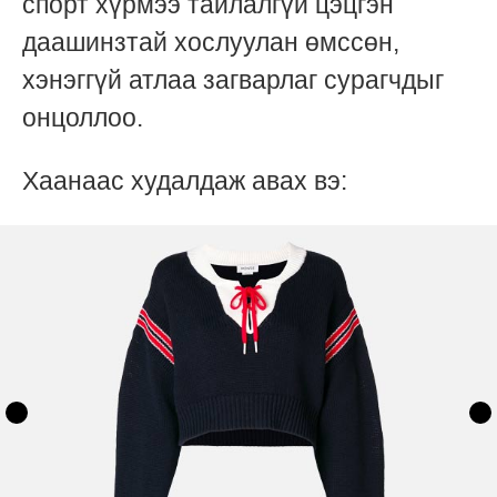
спорт хүрмээ тайлалгүй цэцгэн
даашинзтай хослуулан өмссөн,
хэнэггүй атлаа загварлаг сурагчдыг
онцоллоо.
Хаанаас худалдаж авах вэ: