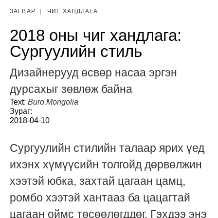
ЗАГВАР
|
ЧИГ ХАНДЛАГА
2018 оны чиг хандлага:
Сургуулийн стиль
Дизайнерууд өсвөр насаа эргэн
дурсахыг зөвлөж байна
Text:
Buro.Mongolia
Зураг:
2018-04-10
Сургуулийн стилийн талаар ярих үед
ихэнх хүмүүсийн толгойд дөрвөлжин
хээтэй юбка, захтай цагаан цамц,
ромбо хээтэй хантааз ба цацагтай
цагаан оймс төсөөлөгддөг. Гэхдээ энэ