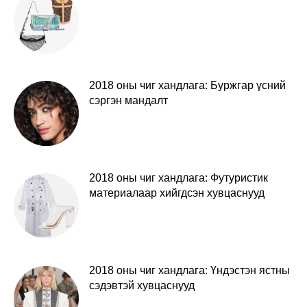
2018 оны чиг хандлага: Буржгар үсний
сэргэн мандалт
2018 оны чиг хандлага: Футуристик
материалаар хийгдсэн хувцаснууд
2018 оны чиг хандлага: Үндэстэн ястны
сэдэвтэй хувцаснууд