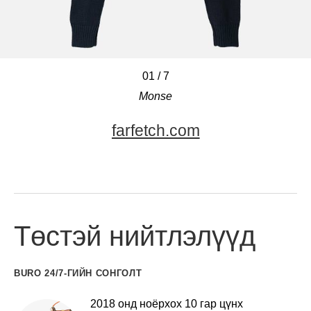
01
/
/
/
/
7
Monse
/
/
/
farfetch.com
Төстэй нийтлэлүүд
BURO 24/7-ГИЙН СОНГОЛТ
2018 онд ноёрхох 10 гар цүнх