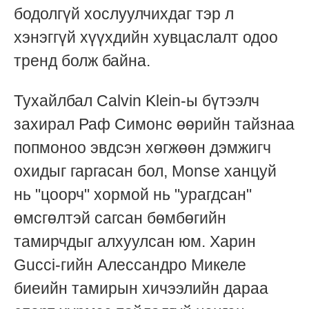
бодолгүй хослуулчихдаг тэр л
хэнэггүй хүүхдийн хувцаслалт одоо
тренд болж байна.
Тухайлбал Calvin Klein-ы бүтээлч
захирал Раф Симонс өөрийн тайзнаа
попмоноо эвдсэн хөгжөөн дэмжигч
охидыг гаргасан бол, Monse ханцуй
нь "цоорч" хормой нь "урагдсан"
өмсгөлтэй сагсан бөмбөгийн
тамирчдыг алхуулсан юм. Харин
Gucci-гийн Алессандро Микеле
биеийн тамирын хичээлийн дараа