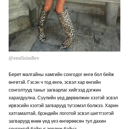
@emilisindlev
Берет малгайны хамгийн сонгодог өнгө бол бейж
өнгөтэй. Гэсэн ч тод өнгө, эсвэл хар өнгийн
сонголтууд таныг загварлаг хийгээд дэгжин
харагдуулна. Сүүлийн үед дөрвөлжин хээтэй эсвэл
ирвэсийн хээтэй загварууд түгээмэл болжээ. Харин
хатгамалтай, брэндийн логотой эсвэл шигтгээтэй
загварууд өнөө үед үеэ өнгөрөөсөн тул дахин
сонгохгүй байхыг зөвлөж байна.