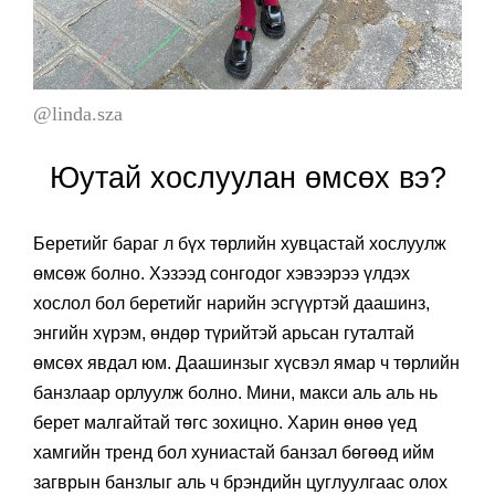
@linda.sza
Юутай хослуулан өмсөх вэ?
Беретийг бараг л бүх төрлийн хувцастай хослуулж
өмсөж болно. Хэзээд сонгодог хэвээрээ үлдэх
хослол бол беретийг нарийн эсгүүртэй даашинз,
энгийн хүрэм, өндөр түрийтэй арьсан гуталтай
өмсөх явдал юм. Даашинзыг хүсвэл ямар ч төрлийн
банзлаар орлуулж болно. Мини, макси аль аль нь
берет малгайтай төгс зохицно. Харин өнөө үед
хамгийн тренд бол хуниастай банзал бөгөөд ийм
загврын банзлыг аль ч брэндийн цуглуулгаас олох