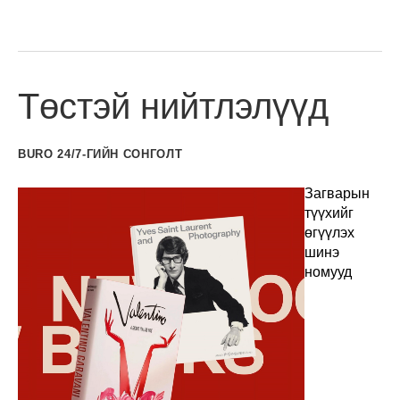
Төстэй нийтлэлүүд
BURO 24/7-ГИЙН СОНГОЛТ
Загварын
түүхийг
өгүүлэх
шинэ
номууд