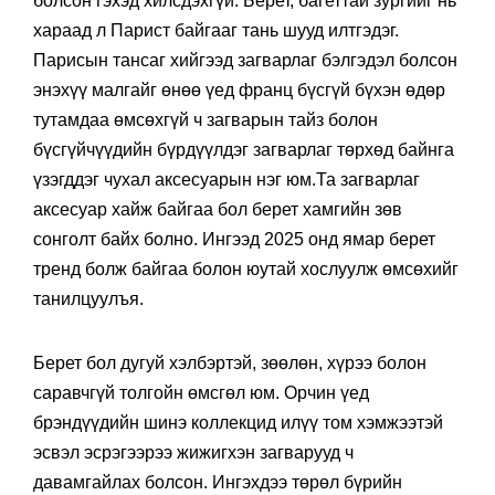
болсон гэхэд хилсдэхгүй. Берет, багеттай зургийг нь
хараад л Парист байгааг тань шууд илтгэдэг.
Парисын тансаг хийгээд загварлаг бэлгэдэл болсон
энэхүү малгайг өнөө үед франц бүсгүй бүхэн өдөр
тутамдаа өмсөхгүй ч загварын тайз болон
бүсгүйчүүдийн бүрдүүлдэг загварлаг төрхөд байнга
үзэгддэг чухал аксесуарын нэг юм.Та загварлаг
аксесуар хайж байгаа бол берет хамгийн зөв
сонголт байх болно. Ингээд 2025 онд ямар берет
тренд болж байгаа болон юутай хослуулж өмсөхийг
танилцуулъя.
Берет бол дугуй хэлбэртэй, зөөлөн, хүрээ болон
саравчгүй толгойн өмсгөл юм. Орчин үед
брэндүүдийн шинэ коллекцид илүү том хэмжээтэй
эсвэл эсрэгээрээ жижигхэн загварууд ч
давамгайлах болсон. Ингэхдээ төрөл бүрийн