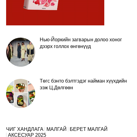
Нью-Йоркийн загварын долоо хоног
дээрх голлох өнгөнүүд
Төгс бэнто бэлтгэдэг найман хүүхдийн
ээж Ц.Дөлгөөн
ЧИГ ХАНДЛАГА
МАЛГАЙ
БЕРЕТ МАЛГАЙ
АКСЕСУАР 2025