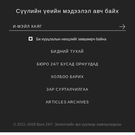
Сүүлийн үеийн мэдээлэл авч байх
Би нууцлалын нөхцлийг зөвшөөрч байна
БИДНИЙ ТУХАЙ
БЮРО 24/7 БУСАД ОРНУУДАД
ХОЛБОО БАРИХ
ЗАР СУРТАЛЧИЛГАА
ARTICLES ARCHIVES
© 2011–2026 Buro 24/7. Зохиогчийн эрх хуулиар хамгаалагдсан