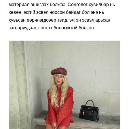
материал ашиглах болжээ. Сонгодог хувилбар нь
хөвөн, эсгий эсвэл ноосон байдаг бол энэ нь
хувьсан өөрчлөгдсөөр твид, элгэн эсвэл арьсан
загваруудаас сонгох боломжтой болсон.