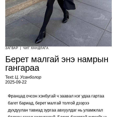
ЗАГВАР
|
ЧИГ ХАНДЛАГА
Берет малгай энэ намрын
гангараа
Text:
Ц. Усанболор
2025-09-22
Францад очсон хэнбугай ч заавал нэг удаа гартаа
багет бариад, берет малгай толгой дээрээ
духдуулан тавиад зургаа авхуулдаг нь уламжлал