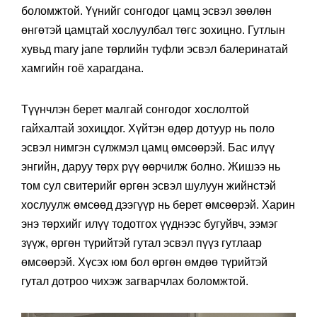
боломжтой. Үүнийг сонгодог цамц эсвэл зөөлөн
өнгөтэй цамцтай хослуулбал төгс зохицно. Гутлын
хувьд mary jane төрлийн туфли эсвэл балеринатай
хамгийн гоё харагдана.
Түүнчлэн берет малгай сонгодог хослолтой
гайхалтай зохицдог. Хүйтэн өдөр дотуур нь поло
эсвэл нимгэн сүлжмэл цамц өмсөөрэй. Бас илүү
энгийн, даруу төрх рүү өөрчилж болно. Жишээ нь
том сул свитерийг өргөн эсвэл шулуун жийнстэй
хослуулж өмсөөд дээгүүр нь берет өмсөөрэй. Харин
энэ төрхийг илүү тодотгох үүднээс бугуйвч, ээмэг
зүүж, өргөн түрийтэй гутал эсвэл пүүз гутлаар
өмсөөрэй. Хүсэх юм бол өргөн өмдөө түрийтэй
гутал дотроо чихэж загварчлах боломжтой.