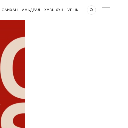
О САЙХАН
АМЬДРАЛ
ХУВЬ ХҮН
VELIN