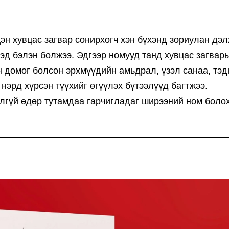
эн хувцас загвар сонирхогч хэн бүхэнд зориулан дэ
эд бэлэн болжээ. Эдгээр номууд танд хувцас загвар
н домог болсон эрхмүүдийн амьдрал, үзэл санаа, тэд
нэрд хүрсэн түүхийг өгүүлэх бүтээлүүд багтжээ.
алгүй өдөр тутамдаа гарчигладаг ширээний ном боло