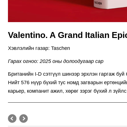
Valentino. A Grand Italian Epi
Хэвлэлийн газар: Taschen
Гарах огноо: 2025 оны долоодугаар сар
Британийн I-D сэтгүүл шинээр эрхлэн гаргаж буй 
Нийт 576 нүүр бүхий тус номд загварын ертөнци
карьер, компанит ажил, хөрөг зэрэг бүхий л зүйл