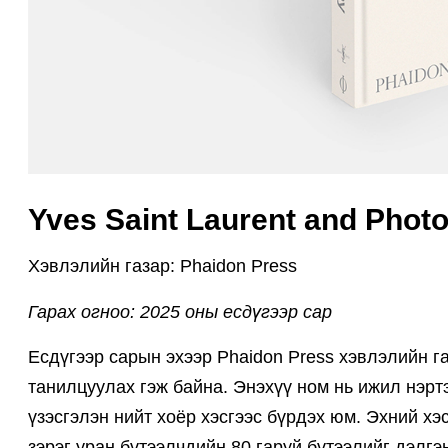
Yves Saint Laurent and Phot
Хэвлэлийн газар: Phaidon Press
Гарах огноо: 2025 оны есдүгээр сар
Есдүгээр сарын эхээр Phaidon Press хэвлэлийн г
танилцуулах гэж байна. Энэхүү ном нь ижил нэртэ
үзэсгэлэн нийт хоёр хэсгээс бүрдэх юм. Эхний х
зэрэг уран бүтээлчдийн 80 гаруй бүтээлийг дэлг