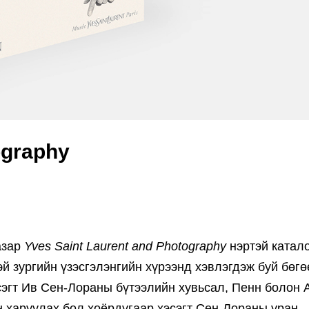
ography
азар
Yves Saint Laurent and Photography
нэртэй катал
й зургийн үзэсгэлэнгийн хүрээнд хэвлэгдэж буй бөгө
эсэгт Ив Сен-Лораны бүтээлийн хувьсал, Пенн болон
эн харуулах бол хоёрдугаар хэсэгт Сен-Лораны уран