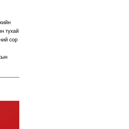
лхийн
ын тухай
ний сор
хын