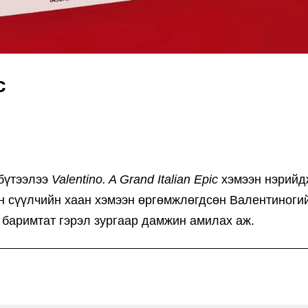
c
бүтээлээ
Valentino. A Grand Italian Epic
хэмээн нэрийд
йн сүүлчийн хаан хэмээн өргөмжлөгдсөн Валентиноги
с баримтат гэрэл зургаар дамжин амилах аж.