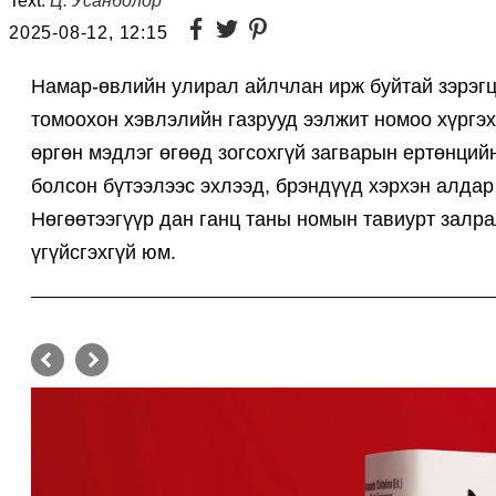
Text:
Ц. Усанболор
2025-08-12, 12:15
Намар-өвлийн улирал айлчлан ирж буйтай зэрэгц
томоохон хэвлэлийн газрууд ээлжит номоо хүргэх
өргөн мэдлэг өгөөд зогсохгүй загварын ертөнций
болсон бүтээлээс эхлээд, брэндүүд хэрхэн алдар 
Нөгөөтээгүүр дан ганц таны номын тавиурт залр
үгүйсгэхгүй юм.