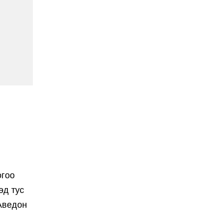
огоо
өд тус
 Аведон