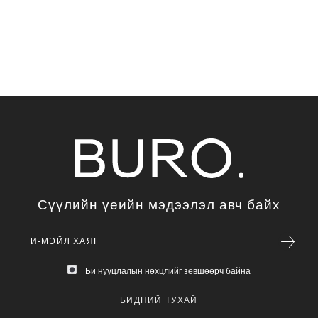
Сүүлийн үеийн мэдээлэл авч байх
Би нууцлалын нөхцлийг зөвшөөрч байна
БИДНИЙ ТУХАЙ