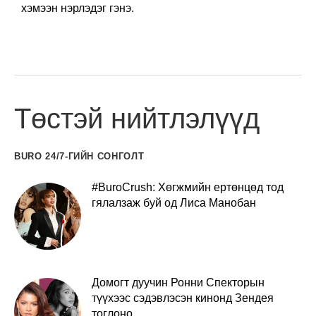
хэмээн нэрлэдэг гэнэ.
Төстэй нийтлэлүүд
BURO 24/7-ГИЙН СОНГОЛТ
#BuroCrush: Хөгжмийн ертөнцөд тод
гялалзаж буй од Лиса Манобан
Домогт дуучин Ронни Спекторын
түүхээс сэдэвлэсэн кинонд Зендея
тоглоно