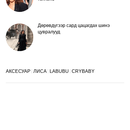
Дөрөвдүгээр сард цацагдах шинэ
цувралууд
АКСЕСУАР
ЛИСА
LABUBU
CRYBABY