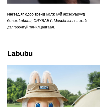
Ингээд яг одоо тренд болж буй аксесуарууд
болох
Labubu, CRYBABY, Monchhichi
нартай
дэлгэрэнгүй танилцацгаая.
Labubu