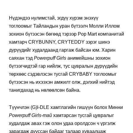
Нүдэндээ нулимстай, эгдүү хүрэм энэхүү
тоглоомыг Тайландын уран бүтээлч Молли Иллом
зохион бүтээсэн бөгөөд тэрээр Pop Mart компанитай
хамтарч CRYBUNNY, CRYTEDDY зэрэг шинэ
дүрүүдийг худалдаанд гаргаж байсан юм. Харин
саяхан тэд
Powerpuff Girls
анимейшны зохион
бүтээгчидтэй гар нийлж, тус цувралын дүрүүдийн
төрхөөс сэдэвлэсэн тусгай CRYBABY тоглоомыг
бүтээсэн нь ихээхэн амжилт олж, дэлхий нийтэд
танигдахад нь нөлөөлсөн байна.
Түүнчлэн (G)I-DLE хамтлагийн гишүүн болох Минни
Powerpuff Girls-тай
хамтарсан тусгай цувралыг
худалдаж авах гэж олон удаа оролдсон ч үргэлж
зарагдаж дууссан байдаг талаар хуваалцаж