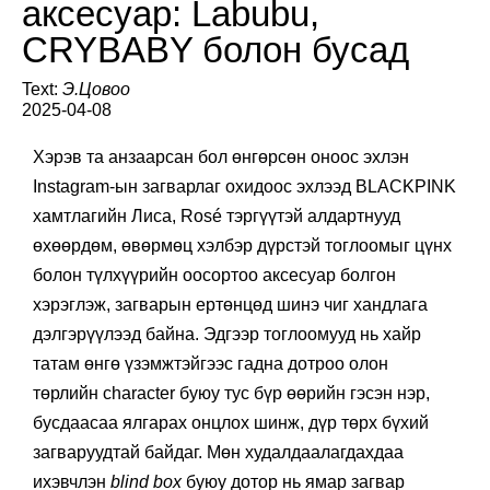
аксесуар: Labubu,
CRYBABY болон бусад
Text:
Э.Цовоо
2025-04-08
Хэрэв та анзаарсан бол өнгөрсөн оноос эхлэн
Instagram-ын загварлаг охидоос эхлээд BLACKPINK
хамтлагийн Лиса, Rosé тэргүүтэй алдартнууд
өхөөрдөм, өвөрмөц хэлбэр дүрстэй тоглоомыг цүнх
болон түлхүүрийн оосортоо аксесуар болгон
хэрэглэж, загварын ертөнцөд шинэ чиг хандлага
дэлгэрүүлээд байна. Эдгээр тоглоомууд нь хайр
татам өнгө үзэмжтэйгээс гадна дотроо олон
төрлийн character буюу тус бүр өөрийн гэсэн нэр,
бусдаасаа ялгарах онцлох шинж, дүр төрх бүхий
загваруудтай байдаг. Мөн худалдаалагдахдаа
ихэвчлэн
blind box
буюу дотор нь ямар загвар