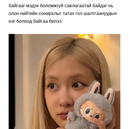
байгааг мэдэх боломжгүй савлагаатай байдаг нь
олон нийтийн сонирхлыг татах гол шалтгаануудын
нэг болоод байгаа билээ.