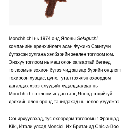
Monchhichi нь 1974 онд Японы
Sekiguchi
компанийн ерөнхийлөгч асан Фүжико Сэкигүчи
бүтээсэн хулгана хэлбэрийн зөөлөн тоглоом юм.
Энэхүү тоглоом нь маш олон загвартай бөгөөд
тоглоомын зохион бүтээгчид загвар бүрийн онцлогт
тохирсон хувцас, цүнх, гутал гэхчлэн өхөөрдөм
дагалдах хэрэгслүүдийг худалдаалдаг нь
Monchhichi тоглоомыг дан ганц Японд төдийгүй
дэлхийн олон оронд танигдахад нь нөлөө үзүүлжээ.
Сонирхуулахад, тус өхөөрдөм тоглоомыг Францад
Kiki, Итали улсад Moncici, Их Британид Chic-a-Boo