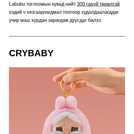
Labubu тоглоомын хувьд нийт
300 гаруй төрөлтэй
хэдий ч хязгаарлагдмал тоогоор худалдаалагддаг
учир маш хурдан зарагдаж дуусдаг билээ.
CRYBABY