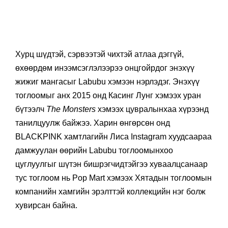
Хурц шүдтэй, сэрвээтэй чихтэй атлаа дэггүй,
өхөөрдөм инээмсэглэлээрээ онцгойрдог энэхүү
жижиг мангасыг Labubu хэмээн нэрлэдэг. Энэхүү
тоглоомыг анх 2015 онд Касинг Лунг хэмээх уран
бүтээлч
The Monsters
хэмээх цувралынхаа хүрээнд
танилцуулж байжээ. Харин өнгөрсөн онд
BLACKPINK хамтлагийн Лиса Instagram хуудсаараа
дамжуулан өөрийн Labubu тоглоомынхоо
цуглуулгыг шүтэн бишрэгчидтэйгээ хуваалцсанаар
тус тоглоом нь Pop Mart хэмээх Хятадын тоглоомын
компанийн хамгийн эрэлттэй коллекцийн нэг болж
хувирсан байна.