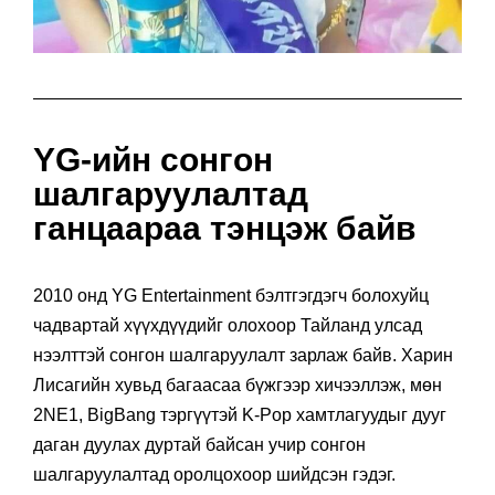
YG-ийн сонгон
шалгаруулалтад
ганцаараа тэнцэж байв
2010 онд YG Entertainment бэлтгэгдэгч болохуйц
чадвартай хүүхдүүдийг олохоор Тайланд улсад
нээлттэй сонгон шалгаруулалт зарлаж байв. Харин
Лисагийн хувьд багаасаа бүжгээр хичээллэж, мөн
2NE1, BigBang тэргүүтэй K-Pop хамтлагуудыг дууг
даган дуулах дуртай байсан учир сонгон
шалгаруулалтад оролцохоор шийдсэн гэдэг.