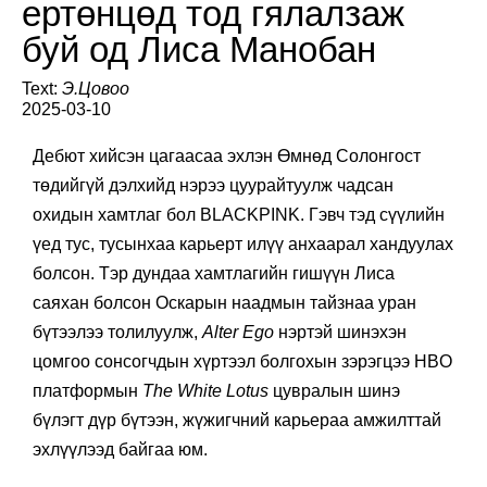
ертөнцөд тод гялалзаж
буй од Лиса Манобан
Text:
Э.Цовоо
2025-03-10
Дебют хийсэн цагаасаа эхлэн Өмнөд Солонгост
төдийгүй дэлхийд нэрээ цуурайтуулж чадсан
охидын хамтлаг бол BLACKPINK. Гэвч тэд сүүлийн
үед тус, тусынхаа карьерт илүү анхаарал хандуулах
болсон. Тэр дундаа хамтлагийн гишүүн Лиса
саяхан болсон Оскарын наадмын тайзнаа уран
бүтээлээ толилуулж,
Alter Ego
нэртэй шинэхэн
цомгоо сонсогчдын хүртээл болгохын зэрэгцээ HBO
платформын
The White Lotus
цувралын шинэ
бүлэгт дүр бүтээн, жүжигчний карьераа амжилттай
эхлүүлээд байгаа юм.