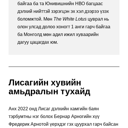
байгаа ба та Юнивишнийн НВО багцаас
дэлхий нийттэй зэрэгцэн эх хэл дээрээ үзэх
боломжтой. Мөн
The White Lotus
цуврал нь
олон улсад долоо хоногт 1 анги гарч байгаа
ба Монголд мөн адил ижил хуваарийн
дагуу цацагдах юм.
Лисагийн хувийн
амьдралын тухайд
Анх 2022 онд Лисаг дэлхийн хамгийн баян
тэрбумтны нэг болох Бернар Арногийн хүү
Фредерик Арнотой үерхдэг гэх цуурхал гарч байсан