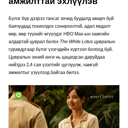
амжилттай эхлүүлэв
Бүлэг бүр дээрээ тансаг зочид буудалд амарч буй
баячуудад тохиолдох сонирхолтой, адал явдалт
өөр, өөр түүхийг өгүүлдэг HBO Max-ын хамгийн
алдартай цуврал болох
The White Lotus
цувралын
гуравдугаар бүлэг үзэгчдийн хүртээл болоод буй.
Цувралын эхний анги нь цацагдсан даруйдаа
нийтдээ 2,4 сая үзэлтийг цуглуулж, чамгүй
амжилтыг үзүүлээд байгаа билээ.