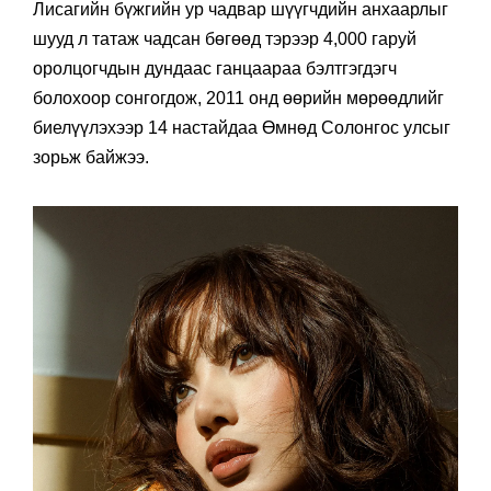
Лисагийн бүжгийн ур чадвар шүүгчдийн анхаарлыг
шууд л татаж чадсан бөгөөд тэрээр 4,000 гаруй
оролцогчдын дундаас ганцаараа бэлтгэгдэгч
болохоор сонгогдож, 2011 онд өөрийн мөрөөдлийг
биелүүлэхээр 14 настайдаа Өмнөд Солонгос улсыг
зорьж байжээ.