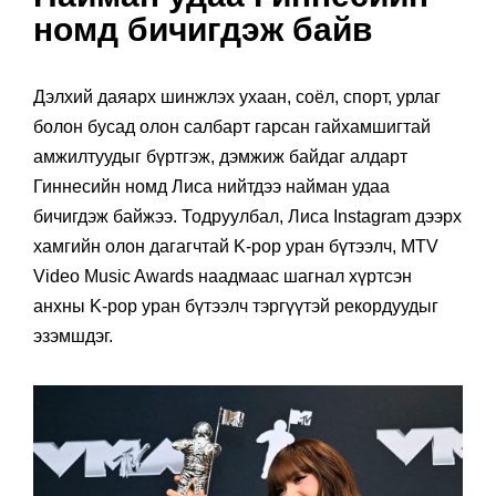
номд бичигдэж байв
Дэлхий даяарх шинжлэх ухаан, соёл, спорт, урлаг
болон бусад олон салбарт гарсан гайхамшигтай
амжилтуудыг бүртгэж, дэмжиж байдаг алдарт
Гиннесийн номд Лиса нийтдээ найман удаа
бичигдэж байжээ. Тодруулбал, Лиса Instagram дээрх
хамгийн олон дагагчтай K-pop уран бүтээлч, MTV
Video Music Awards наадмаас шагнал хүртсэн
анхны K-pop уран бүтээлч тэргүүтэй рекордуудыг
эзэмшдэг.