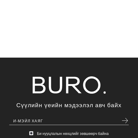
Сүүлийн үеийн мэдээлэл авч байх
Би нууцлалын нөхцлийг зөвшөөрч байна