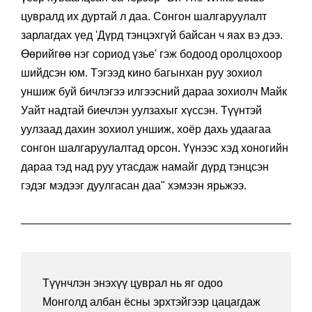
цувралд их дуртай л даа. Сонгон шалгаруулалт
зарлагдах үед 'Дүрд тэнцэхгүй байсан ч яах вэ дээ.
Өөрийгөө нэг сориод үзье' гэж бодоод оролцохоор
шийдсэн юм. Тэгээд кино багынхан руу зохиол
уншиж буй бичлэгээ илгээсний дараа зохиолч Майк
Уайт надтай биечлэн уулзахыг хүссэн. Түүнтэй
уулзаад дахин зохиол уншиж, хоёр дахь удаагаа
сонгон шалгаруулалтад орсон. Үүнээс хэд хоногийн
дараа тэд над руу утасдаж намайг дүрд тэнцсэн
гэдэг мэдээг дуулгасан даа" хэмээн ярьжээ.
Түүнчлэн энэхүү цуврал нь яг одоо
Монголд албан ёсны эрхтэйгээр цацагдаж