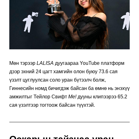
Мөн тэрээр
LALISA
дуугаараа YouTube платформ
дээр эхний 24 цагт хамгийн олон буюу 73.6 сая
үзэлт цуглуулсан соло уран бүтээлч болж,
Гиннесийн номд бичигдэж байсан ба өмнө нь энэхүү
амжилтыг Тейлор Свифт
Me!
дууны клипээрээ 65.2
сая үзэлтээр тогтоож байсан түүхтэй.