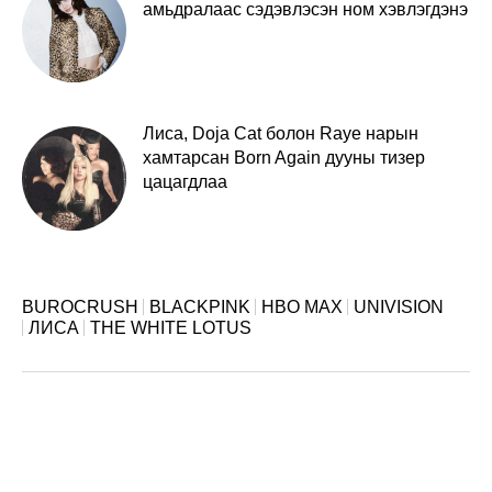
амьдралаас сэдэвлэсэн ном хэвлэгдэнэ
Лиса, Doja Cat болон Raye нарын
хамтарсан Born Again дууны тизер
цацагдлаа
BUROCRUSH
BLACKPINK
HBO MAX
UNIVISION
ЛИСА
THE WHITE LOTUS