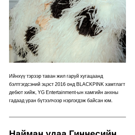
Ийнхүү тэрээр таван жил гаруй хугацаанд
бэлтгэгдсэний эцэст 2016 онд BLACKPINK хамтлагт
дебют хийж, YG Entertainment-ын хамгийн анхны
гадаад уран бүтээлчээр нэрлэгдэж байсан юм.
Найман удаа Гиннесийн