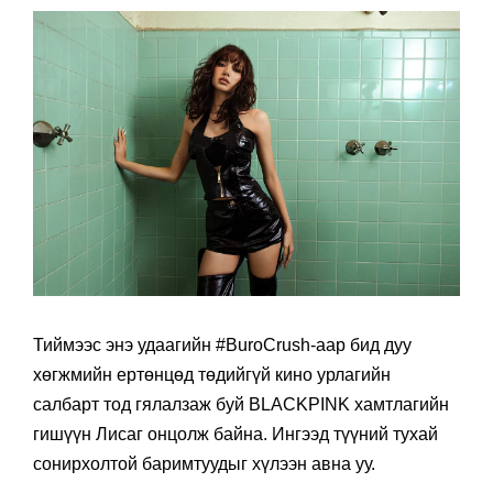
Тиймээс энэ удаагийн #BuroCrush-аар бид дуу
хөгжмийн ертөнцөд төдийгүй кино урлагийн
салбарт тод гялалзаж буй BLACKPINK хамтлагийн
гишүүн Лисаг онцолж байна. Ингээд түүний тухай
сонирхолтой баримтуудыг хүлээн авна уу.