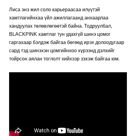
Лиса энэ жил соло карьераасаа илүүтэй
хамтлагийнхаа үйл ажиллагаанд анхаарлаа
хандуулах төлөвлөгөөтэй байна. Тодруулбал,
BLACKPINK хамтлаг тун удахгүй шинэ цомог
гаргахаар бэлдэж байгаа бөгөөд ирэх долоодугаар
сард тэд шинэхэн цомгийнхоо хүрээнд дэлхийг
тойрсон аялан тоглолт хийхээр зэхэж байгаа юм.