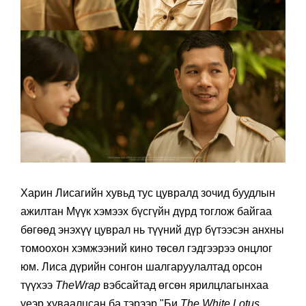
Харин Лисагийн хувьд тус цувралд зочид буудлын
ажилтан Мүүк хэмээх бүсгүйн дүрд тоглож байгаа
бөгөөд энэхүү цуврал нь түүний дүр бүтээсэн анхны
томоохон хэмжээний кино төсөл гэдгээрээ онцлог
юм. Лиса дүрийн сонгон шалгаруулалтад орсон
түүхээ
TheWrap
вэбсайтад өгсөн ярилцлагынхаа
үеэр хуваалцсан ба тэрээр "Би
The White Lotus