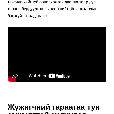
таксидо хийцтэй сонирхолтой даашинзаар дүр
төрхөө бүрдүүлсэн нь олон нийтийн анхаарлыг
багагүй татаад амжжээ.
Жүжигчний гараагаа тун