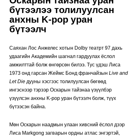
Оскарын тайзнаа уран
бүтээлээ толилуулсан
анхны K-pop уран
бүтээлч
Саяхан Лос Анжелес хотын Dolby театрт 97 дахь
удаагийн Академийн шагнал гардуулах ёслол
амжилттай болж өнгөрсөн билээ. Тус үдэш Лиса
1973 онд гарсан Жеймс Бонд франчайзын
Live and
Let Die
дууны хэсгээс толилуулсан бөгөөд
ингэснээр тэрээр Оскарын тайзнаа үзүүлбэр
үзүүлсэн анхны K-pop уран бүтээлч болж, түүх
бүтээсэн байна.
Мөн Оскарын наадмын улаан хивсний ёслол дээр
Лиса Markgong загварын ордны атлас энгэртэй,