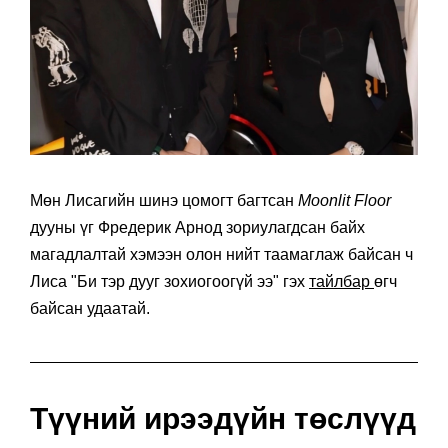
Мөн Лисагийн шинэ цомогт багтсан
Moonlit Floor
дууны үг Фредерик Арнод зориулагдсан байх
магадлалтай хэмээн олон нийт таамаглаж байсан ч
Лиса "Би тэр дууг зохиогоогүй ээ" гэх
тайлбар
өгч
байсан удаатай.
Түүний ирээдүйн төслүүд