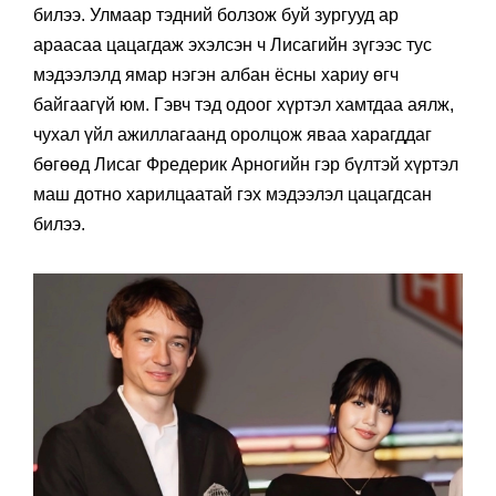
билээ. Улмаар тэдний болзож буй зургууд ар
араасаа цацагдаж эхэлсэн ч Лисагийн зүгээс тус
мэдээлэлд ямар нэгэн албан ёсны хариу өгч
байгаагүй юм. Гэвч тэд одоог хүртэл хамтдаа аялж,
чухал үйл ажиллагаанд оролцож яваа харагддаг
бөгөөд Лисаг Фредерик Арногийн гэр бүлтэй хүртэл
маш дотно харилцаатай гэх мэдээлэл цацагдсан
билээ.