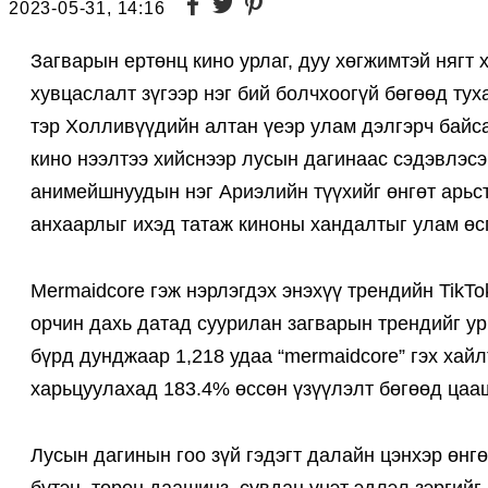
2023-05-31, 14:16
Загварын ертөнц кино урлаг, дуу хөгжимтэй нягт 
хувцаслалт зүгээр нэг бий болчхоогүй бөгөөд тух
тэр Холливүүдийн алтан үеэр улам дэлгэрч байсан
кино нээлтээ хийснээр лусын дагинаас сэдэвлэсэ
анимейшнуудын нэг Ариэлийн түүхийг өнгөт арьс
анхаарлыг ихэд татаж киноны хандалтыг улам өсг
Mermaidcore гэж нэрлэгдэх энэхүү трендийн TikTo
орчин дахь датад суурилан загварын трендийг ур
бүрд дунджаар 1,218 удаа “mermaidcore” гэх хай
харьцуулахад 183.4% өссөн үзүүлэлт бөгөөд цаа
Лусын дагинын гоо зүй гэдэгт далайн цэнхэр өнгө