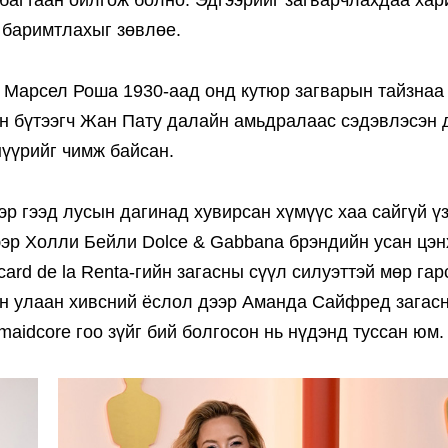
г багтаан ойлгож болно. Эдгээрийг загварчлахдаа ха
 баримтлахыг зөвлөе.
 Марсел Роша 1930-аад онд кутюр загварын тайзнаа
ион бүтээгч Жан Пату далайн амьдралаас сэдэвлэсэн
нүүрийг чимж байсан.
эр гээд лусын дагинад хувирсан хүмүүс хаа сайгүй ү
эр Холли Бейли Dolce & Gabbana брэндийн усан цэн
d de la Renta-гийн загасны сүүл силуэттэй мөр гар
н улаан хивсний ёслол дээр Аманда Сайфред загас
aidcore гоо зүйг бий болгосон нь нүдэнд туссан юм.