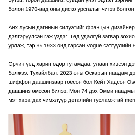
бүтэц, торон даашинз, сувдан үнэт эдлэл зэргий
болон 1970-аад оны диско урсгалыг чигээ болгон
Анх лусын дагинын силуэтийг францын дизайнер
дэлгэрүүлсэн гэж үздэг. Төд удалгүй загвар зох
урлаж, тэр нь 1933 онд гарсан Vogue сэтгүүлийн 
Орчин үед харин өдөр тутамдаа, улаан хивсэн дэ
болжээ. Тухайлбал, 2023 оны Оскарын наадам дэ
шиффон даашинзаар гоёсон бол Кейт Хадсон Oscar
даашинз өмссөн билээ. Мөн 74 дэх Эмми наадмы
мэт харагдах чимхлүүр деталийн тусламжтай merm