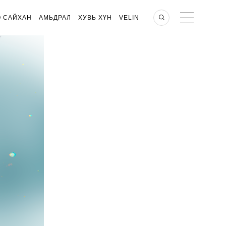
О САЙХАН
АМЬДРАЛ
ХУВЬ ХҮН
VELIN