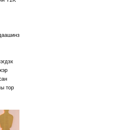
рин Y2K
 даашинз
зэгдэх
хэр
сан
ны тор