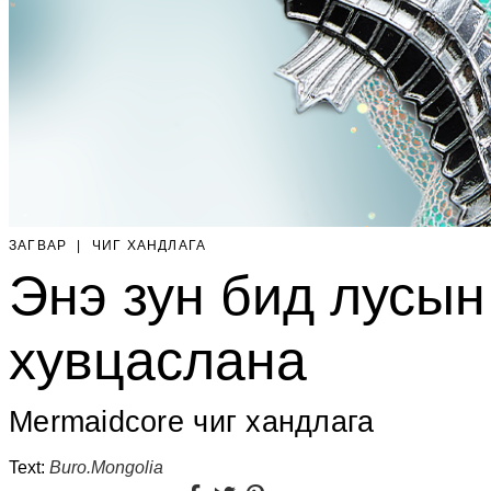
ЗАГВАР
|
ЧИГ ХАНДЛАГА
Энэ зун бид лусын
хувцаслана
Mermaidcore чиг хандлага
Text:
Buro.Mongolia