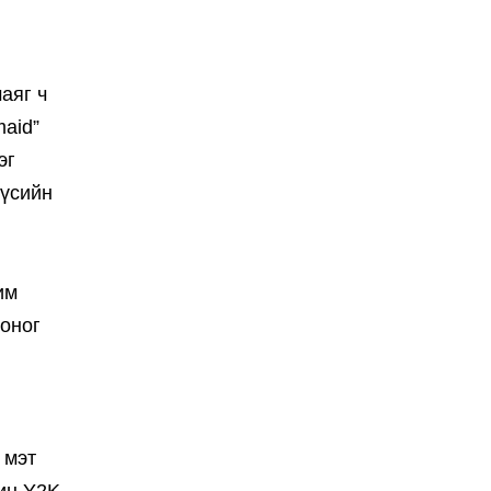
аяг ч
maid”
эг
үүсийн
им
хоног
 мэт