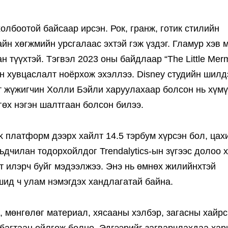
холбоотой байсаар ирсэн. Рок, гранж, готик стилийн
айн хөгжмийн урсгалаас эхтэй гэж үздэг. Гламур хэв м
 түүхтэй. Тэгвэл 2023 оны байдлаар “The Little Mer
н хувцаслалт ноёрхож эхэллээ. Disney студийн шилд
т жүжигчин Холли Бэйли харуулахаар болсон нь хүм
өх нэгэн шалтгаан болсон билээ.
k платформ дээрх хайлт 14.5 тэрбум хүрсэн бол, цах
ьдчилан тодорхойлдог Trendalytics-ын зүгээс долоо 
лт илэрч буйг мэдээлжээ. Энэ нь өмнөх жилийнхтэй
шид ч улам нэмэгдэх хандлагатай байна.
, мөнгөлөг материал, хясааны хэлбэр, загасны хайрс