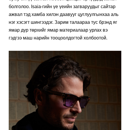
товчлох загварыг танилцуулж дотуур нь свитер
буюу битүү захтай ноосон цамцыг эрчүүдэд санал
болголоо. Isaia-гийн үе үеийн загваруудыг сайтар
ажвал тэд хамба хилэн даавууг цуглуулгынхаа аль
нэг хэсэгт шингээдэг. Зарим талаараа тус брэнд яг
ямар дүр төрхийг ямар материалаар урлах вэ
гэдгээ маш нарийн тооцоолдогтой холбоотой.