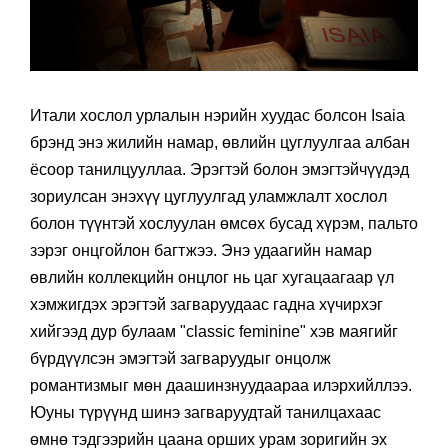
Итали хослол урлалын нэрийн хуудас болсон Isaia
брэнд энэ жилийн намар, өвлийн цуглуулгаа албан
ёсоор танилцууллаа. Эрэгтэй болон эмэгтэйчүүдэд
зориулсан энэхүү цуглуулгад уламжлалт хослол
болон түүнтэй хослуулан өмсөх бусад хүрэм, пальто
зэрэг онцгойлон багтжээ. Энэ удаагийн намар
өвлийн коллекцийн онцлог нь цаг хугацаагаар үл
хэмжигдэх эрэгтэй загваруудаас гадна хүчирхэг
хийгээд дур булаам "classic feminine" хэв маягийг
бүрдүүлсэн эмэгтэй загваруудыг онцолж
романтизмыг мөн даашинзнуудаараа илэрхийллээ.
Юуны түрүүнд шинэ загваруудтай танилцахаас