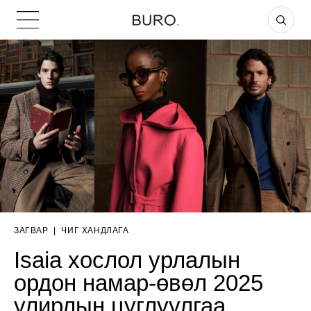
ЗАГВАР
|
ЧИГ ХАНДЛАГА
Isaia хослол урлалын
ордон намар-өвөл 2025