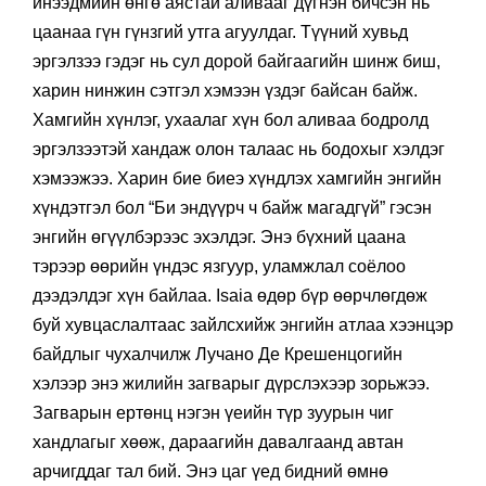
хошигнол хэлбэрийн ёгт үг, егөөдөл болон
инээдмийн өнгө аястай аливааг дүгнэн бичсэн нь
цаанаа гүн гүнзгий утга агуулдаг. Түүний хувьд
эргэлзээ гэдэг нь сул дорой байгаагийн шинж биш,
харин нинжин сэтгэл хэмээн үздэг байсан байж.
Хамгийн хүнлэг, ухаалаг хүн бол аливаа бодролд
эргэлзээтэй хандаж олон талаас нь бодохыг хэлдэг
хэмээжээ. Харин бие биеэ хүндлэх хамгийн энгийн
хүндэтгэл бол “Би эндүүрч ч байж магадгүй” гэсэн
энгийн өгүүлбэрээс эхэлдэг. Энэ бүхний цаана
тэрээр өөрийн үндэс язгуур, уламжлал соёлоо
дээдэлдэг хүн байлаа. Isaia өдөр бүр өөрчлөгдөж
буй хувцаслалтаас зайлсхийж энгийн атлаа хээнцэр
байдлыг чухалчилж Лучано Де Крешенцогийн
хэлээр энэ жилийн загварыг дүрслэхээр зорьжээ.
Загварын ертөнц нэгэн үеийн түр зуурын чиг
хандлагыг хөөж, дараагийн давалгаанд автан