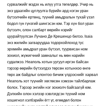
өмнө тэдгээрийн цаана орших урам зоригийн эх
сурвалжийг мэдэх нь илүү утга төгөлдөр. Учир нь
энэ удаагийн цуглуулга бүрийн ард нэгэн уран
бүтээлчийн ертөнц, түүний амьдралын тухай үзэл
бодол гүн гүнзгий шингэсэн юм. Тэр хүн бол уран
бүтээлч, олон салбарт өөрийн нэрийг
цуурайтуулсан Лучано Де Крешенцо билээ. Isaia
энэ жилийн загваруудаа тодорхойлоход тус
эрхмийн амьдрал уран бүтээл, туурвисан ном
зохиол, жүжигчний замналыг нь мөн нарийн
судалжээ. Неаполь хотын уугуул иргэн байсан
тэрээр өөрийн бүтээлдээ төрсөн хотынхоо өнгө
төрх аж байдлыг олонтоо бичиж үлдээснийг харвал
Неаполь хот түүнийг хөглөсөн хэмээн тайлбарлаж
болох. Тэрээр энгийн нэг зохиолч байгаагүй юм.
Дэлхийн олон хэлээр хэвлэгдсэн түүний ном