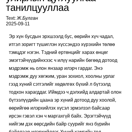
улирлын цуглуулгаа
танилцууллаа
Text:
Ж.Булган
2025-09-11
Эр хүн бусдын эрхшээлд бус, өөрийн хүч чадал,
итгэл зоригт түшиглэн хүссэндээ хүрэхийн төлөө
тэмцдэг нэгэн. Тэдний ертөнцийг харах өнцөг
эмэгтэйчүүдийнхээс ч илүү нарийн бөгөөд дотоод
мэдрэмж нь олон янзаар илэрч гардаг. Энэ
мэдрэмж дуу хөгжим, уран зохиол, хоолны урлаг
гээд хүний сэтгэлийг хөдөлгөх бүхий л бүтээлд
тодхон харагддаг. Иймдээ ч дэлхийд алдартай олон
бүтээлүүдийн цаана эр хүний дотоод дуу хоолой,
өөрийгөө илэрхийлэх хүсэл эрмэлзэл байсаар
ирсэн гэвэл хэн ч маргахгүй байх. Эрэгтэйчүүд