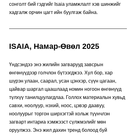
арчигддаг тал бий. Энэ цаг үед бидний өмнө
сонголт бий гэдгийг Isaia уламжлалт хэв шинжийг
хадгалж орчин цагт ийн буулгаж байна.
ISAIA, Намар-Өвөл 2025
Үндсэндээ энэ жилийн загварууд завсрын
өнгөнүүдээр голчлон бүтээгджээ. Хул бор, хар
шүрэн улаан, саарал, усан цэнхэр, сүүн цагаан,
цайвар шаргал цаашлаад номин ногоон өнгөнүүд
түлхүү танилцуулагдлаа. Голлох материалын хувьд
савхи, ноолуур, нэхий, ноос, цэвэр даавуу,
ноолуурыг торгон ширхэгтэй хольж түүнчлэн
загварт интариа хэмжээст сүлжмэлийг мөн