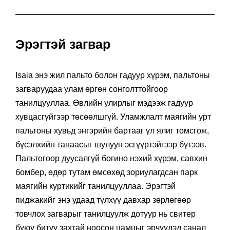
Эрэгтэй загвар
Isaia энэ жил пальто болон гадуур хүрэм, пальтоны
загваруудаа улам өргөн сонголттойгоор
танилцууллаа. Өвлийн улирлыг мэдээж гадуур
хувцасгүйгээр төсөөлшгүй. Уламжлалт маягийн урт
пальтоны хувьд энгэрийн бартааг үл ялиг томсгож,
бүсэлхийн танаасыг шулуун эсгүүртэйгээр бүтээв.
Пальтогоор дуусалгүй богино нэхий хүрэм, савхин
бомбер, өдөр тутам өмсөхөд зориулагдсан парк
маягийн куртикийг танилцууллаа. Эрэгтэй
пиджакийг энэ удаад түлхүү давхар зөрлөгөөр