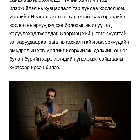
нийгэм дэх өөрсдийн байр суурийг янз бүрийн
байдлаар илэрхийлдэг. Үүний хамгийн тод
илэрхийлэл нь хувцаслалт, тэр дундаа хослол юм.
Италийн Неаполь хотоос гаралтай Isaia брэндийн
хослол нь эрчүүдэд хэн болохыг нь илүү тод
харуулахад тусалдаг. Өвөрмөц хийц, төгс суулттай
загваруудаараа Isaia нь амжилттай яваа эрчүүдийн
амьдралын хэв маягийг илэрхийлж, дэлхийн өнцөг
булан бүрийн хэрэглэгчдийн үнэлэмж, сайшаалыг
хүртсээр ирсэн билээ.