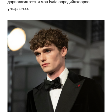
оруулжээ. Энэ жил дахин тренд болоод буй
дөрвөлжин хээг ч мөн Isaia өөрсдийнхөөрөө
үлгэрлэлээ.