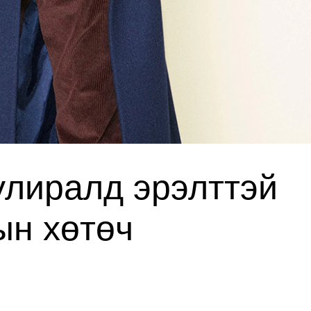
улиралд эрэлттэй
ын хөтөч