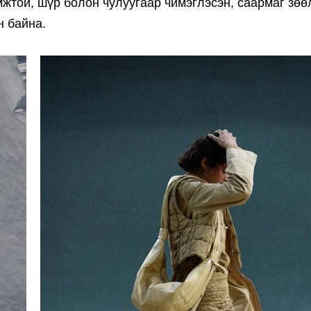
мжтой, шүр болон чулуугаар чимэглэсэн, саармаг зөө
н байна.