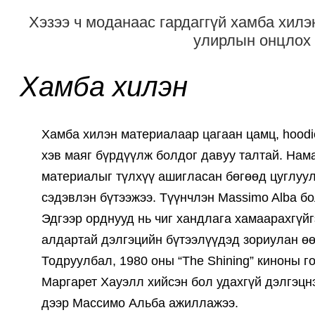
Хэзээ ч моданаас гардаггүй хамба хилэ
улирлын онцлох
Хамба хилэн
Хамба хилэн материалаар цагаан цамц, hoodie
хэв маяг бүрдүүлж болдог давуу талтай. Нама
материалыг түлхүү ашигласан бөгөөд цуглуул
сэдэвлэн бүтээжээ. Түүнчлэн Massimo Alba б
Эдгээр орднууд нь чиг хандлага хамаарахгүй
алдартай дэлгэцийн бүтээлүүдэд зориулан өө
Тодруулбал, 1980 оны “The Shining” киноны 
Маргарет Хауэлл хийсэн бол удахгүй дэлгэцн
дээр Массимо Альба ажиллажээ.