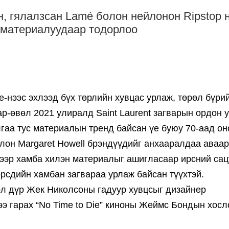
н, гялалзсан Lamé болон нейлонон Ripstop 
 материалуудаар тодорлоо
-нээс эхлээд бүх төрлийн хувцас урлаж, төрөл бүри
р-өвөл 2021 улиралд Saint Laurent загварын ордон у
гаа тус материалын тренд байсан үе буюу 70-аад он
олон Margaret Howell брэндүүдийг анхааралдаа аваар
гээр хамба хилэн материалыг ашигласаар ирсний сац
рсдийн хамбан загвараа урлаж байсан түүхтэй.
гол дүр Жек Николсоны гадуур хувцсыг дизайнер
ээ гарах “No Time to Die” киноны Жеймс Бондын хосл