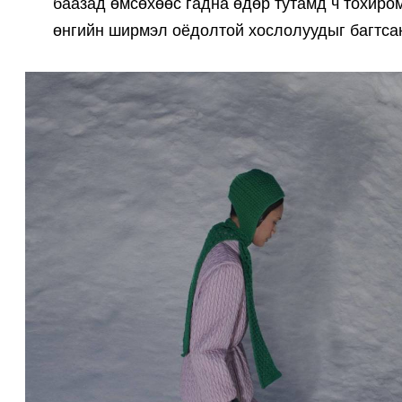
баазад өмсөхөөс гадна өдөр тутамд ч тохиро
өнгийн ширмэл оёдолтой хослолуудыг багтса