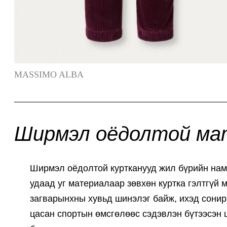
MASSIMO ALBA
Ширмэл оёдолтой ма
Ширмэл оёдолтой куртканууд жил бүрийн нам
удаад уг материалаар зөвхөн куртка гэлтгүй 
загварынхны хувьд шинэлэг байж, ихэд сонирх
цасан спортын өмсгөлөөс сэдэвлэн бүтээсэн 