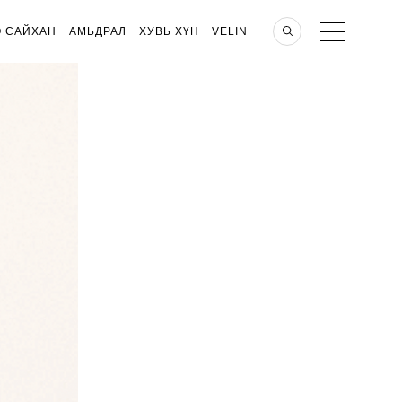
О САЙХАН
АМЬДРАЛ
ХУВЬ ХҮН
VELIN