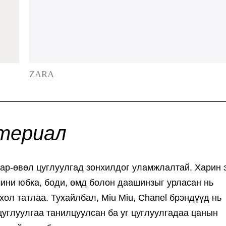
ZARA
териал
ар-өвөл цуглуулгад зонхилдог уламжлалтай. Харин 
мини юбка, боди, өмд болон даашинзыг урласан нь
ол татлаа. Тухайлбал, Miu Miu, Chanel брэндүүд нь
цуглуулгаа танилцуулсан ба уг цуглуулгадаа цанын