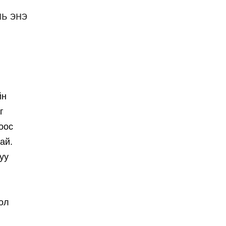
нь энэ
йн
г
оос
ай.
уу
ол