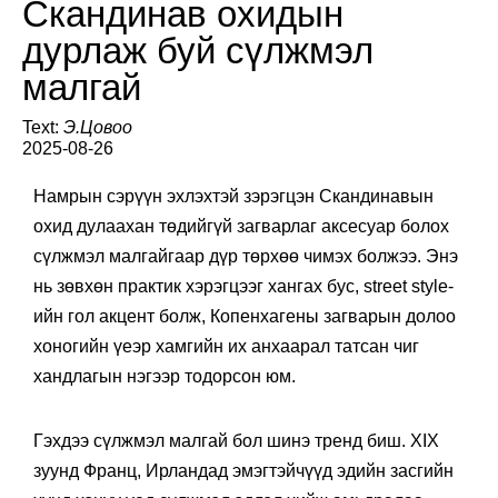
Скандинав охидын
дурлаж буй сүлжмэл
малгай
Text:
Э.Цовоо
2025-08-26
Намрын сэрүүн эхлэхтэй зэрэгцэн Скандинавын
охид дулаахан төдийгүй загварлаг аксесуар болох
сүлжмэл малгайгаар дүр төрхөө чимэх болжээ. Энэ
нь зөвхөн практик хэрэгцээг хангах бус, street style-
ийн гол акцент болж, Копенхагены загварын долоо
хоногийн үеэр хамгийн их анхаарал татсан чиг
хандлагын нэгээр тодорсон юм.
Гэхдээ сүлжмэл малгай бол шинэ тренд биш. XIX
зуунд Франц, Ирландад эмэгтэйчүүд эдийн засгийн