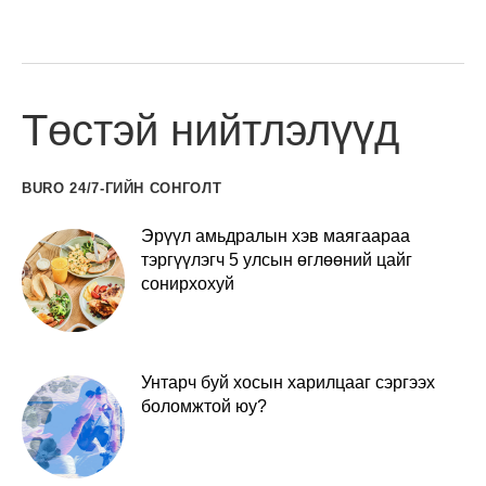
Төстэй нийтлэлүүд
BURO 24/7-ГИЙН СОНГОЛТ
Эрүүл амьдралын хэв маягаараа
тэргүүлэгч 5 улсын өглөөний цайг
сонирхохуй
Унтарч буй хосын харилцааг сэргээх
боломжтой юу?