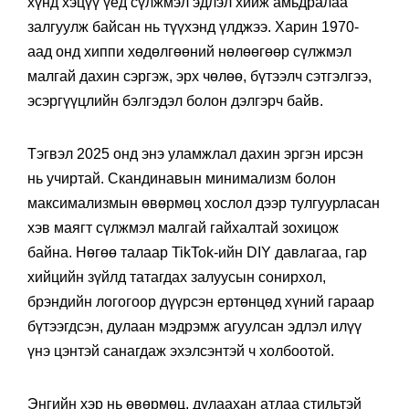
хүнд хэцүү үед сүлжмэл эдлэл хийж амьдралаа
залгуулж байсан нь түүхэнд үлджээ. Харин 1970-
аад онд хиппи хөдөлгөөний нөлөөгөөр сүлжмэл
малгай дахин сэргэж, эрх чөлөө, бүтээлч сэтгэлгээ,
эсэргүүцлийн бэлгэдэл болон дэлгэрч байв.
Тэгвэл 2025 онд энэ уламжлал дахин эргэн ирсэн
нь учиртай. Скандинавын минимализм болон
максимализмын өвөрмөц хослол дээр тулгуурласан
хэв маягт сүлжмэл малгай гайхалтай зохицож
байна. Нөгөө талаар TikTok-ийн DIY давлагаа, гар
хийцийн зүйлд татагдах залуусын сонирхол,
брэндийн логогоор дүүрсэн ертөнцөд хүний гараар
бүтээгдсэн, дулаан мэдрэмж агуулсан эдлэл илүү
үнэ цэнтэй санагдаж эхэлсэнтэй ч холбоотой.
Энгийн хэр нь өвөрмөц, дулаахан атлаа стильтэй