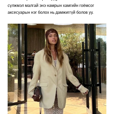
сүлжмэл малгай энэ намрын хамгийн гоёмсог
аксесуарын нэг болох нь дамжиггүй болов уу.