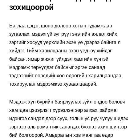
зохицоорой
Баглаа цэцэг, шөнө дөлөөр хотын гудамжаар
зугаалах, мэдэхгүй зүг рүү гэнэтийн аялал хийх
зэргийг хосууд үерхлийн эхэн үе дээрээ байнга л
хийдэг. Тийм харилцааны эхэн үед юу хийдэг
байсан, ямар жижиг үйлдэл хамгийн хүчтэй
мэдрэмж төрүүлдэг байсныг эргэн санаад
тэдгээрийг өөрсдийнхөө одоогийн харилцаандаа
тохируулан мэдрэмжээ хуваалцаарай.
Мэдээж хүн бүрийн баярлуулах зүйл ондоо боловч
хамтдаа цэцэрлэгт хүрээлэнгээр алхах, зайрмаг
идэнгээ сандал дээр суух, голын ус руу чулуу шидэх
зэргээр аль романтик санагдах бүхнээ ахин шинээр
бий болгоорой. Амьдралын хэв маягтаа өдөр