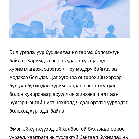
Бид үргэлж уур бухимдлаа ил гаргах боломжгүй
байдаг. Заримдаа энэ нь удаан хугацаанд
хуримтлагдаж, эцэстээ яг юу мэдэрч байгаагаа
мэдэхээ больдог. Цаг хугацаа өнгөрөхийн хэрээр
бүх уур бухимдал хуримтлагдан нэгэн том цул
болон хувирснаар асуудлын жинхэнэ шалтгаан
бүдгэрч, энгийн мэт нөхцөлд ч дэлбэртлээ уурладаг
болоход хүргэдэг байна.
Эмэгтэй хүн хүүхэдтэй холбоотой бүх ачааг өөрөө
үүрээд, хамтрагч нь туслахгүй байгаад бухимдах нь