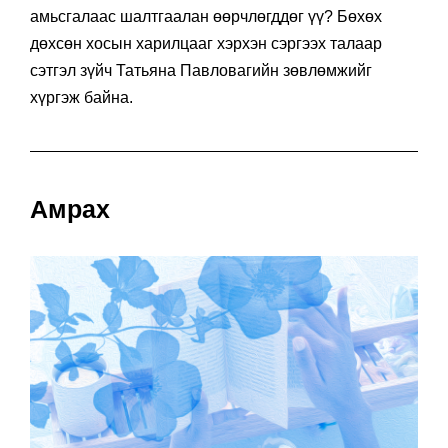
амьсгалаас шалтгаалан өөрчлөгддөг үү? Бөхөх
дөхсөн хосын харилцааг хэрхэн сэргээх талаар
сэтгэл зүйч Татьяна Павловагийн зөвлөмжийг
хүргэж байна.
Амрах