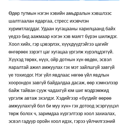
Өдөр тутмын нэгэн хэвийн амьдралын хэвшлээс
шалтгаалан ядаргаа, стресс ихэвчлэн
хуримтлагддаг. Удаан хугацааны харилцаанд байх
үедээ бид аажмаар нэгэн хэв маягт бүрэн шилждэг.
Хоол хийх, гэр цэвэрлэх, хүүхдүүдтэйгээ цагийг
өнгөрөөх зэрэгт цаг хугацаа үргэлж хүрэлцдэггүй.
Хүүхэд төрөх, нүүх, ойр дотнын хүн өвдөх, эсвэл
яаралтай ажил амжуулах гэх мэт зайлшгүй завгүй
үе тохиодог. Нэг үйл явдлаас нөгөө үйл явдлын
хоорондох завгүй байдалдаа дасаж, өөр хэмнэлээр
байж тайван сууж чадахгүй юм шиг мэдрэмжид
үргэлж автаж эхэлдэг. Хэдийгээр «бүгдийг өөрөө
амжуулахгүй бол би муу хүн» гэх дотоод эсэргүүцэл
төрж болох ч, заримдаа хүргэлтээр хоол захиалах,
эсвэл гадуур оройн хоол идэх, гэрээ үйлчилгээний