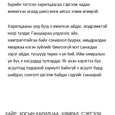
бүрийн тогтсон харилцаагаа сэргээж чадах
жижигхэн агаад шинэ өнгө аясыг нэмж өгөөрэй.
Харилцааны үед бүгд л ижилхэн айдас, мэдрэмжтэй
нүүр тулдаг. Ганцаараа үлдэхээс айх,
хамтрагчтайгаа байх сонирхол буурах, амьдралдаа
ямарваа нэгэн зүйлийг биелээгүй мэт санагдах
зэрэг айдас түгшүүр төрөх ч үе бий. Ийм хямралын
үе бүх л хосуудад тулгардаг. Яг үнэн хэрэгтээ бүх
асуултад тодорхой хариулт байхгүй ч асуулт бүрд
шийдэл, сонголт үргэлж байдаг гэдгийг санаарай.
ХАЙР
ХОСЫН ХАРИЛЦАА
ХЯМРАЛ
СЭРГЭЭХ