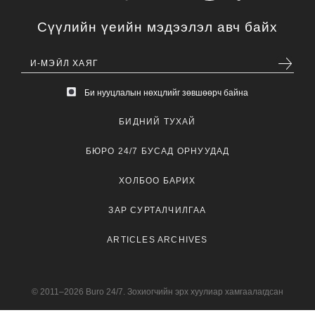
Сүүлийн үеийн мэдээлэл авч байх
Би нууцлалын нөхцлийг зөвшөөрч байна
БИДНИЙ ТУХАЙ
БЮРО 24/7 БУСАД ОРНУУДАД
ХОЛБОО БАРИХ
ЗАР СУРТАЛЧИЛГАА
ARTICLES ARCHIVES
© 2011–2026 Buro 24/7. Зохиогчийн эрх хуулиар хамгаалагдсан