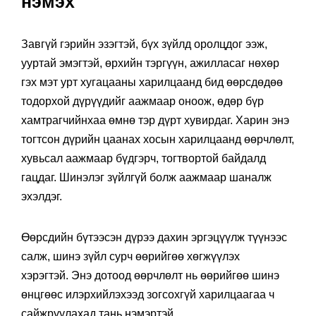
нэмэх
Завгүй гэрийн эзэгтэй, бүх зүйлд оролцдог ээж,
ууртай эмэгтэй, өрхийн тэргүүн, ажилласаг нөхөр
гэх мэт урт хугацааны харилцаанд бид өөрсдөдөө
тодорхой дүрүүдийг аажмаар оноож, өдөр бүр
хамтрагчийнхаа өмнө тэр дүрт хувирдаг. Харин энэ
тогтсон дүрийн цаанах хосын харилцаанд өөрчлөлт,
хувьсал аажмаар бүдгэрч, тогтвортой байдалд
гацдаг. Шинэлэг зүйлгүй болж аажмаар шаналж
эхэлдэг.
Өөрсдийн бүтээсэн дүрээ дахин эргэцүүлж түүнээс
салж, шинэ зүйл сурч өөрийгөө хөгжүүлэх
хэрэгтэй. Энэ дотоод өөрчлөлт нь өөрийгөө шинэ
өнцгөөс илэрхийлэхээд зогсохгүй харилцаагаа ч
сайжруулахад тань нэмэртэй.