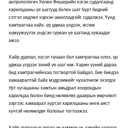
антропологич Хелен Фишерийн нэгэн судалгаанд
харилцааны үе шатууд болон шат бүрт бидний
сэтгэл хөдлөл хэрхэн ажилладгийг судалжээ. Үүнд
хамтрагчаа хайх, үр удмаа үлдээх, өсгөж
хүмүүжүүлэх үндсэн гурван үе шатанд хуваадаг
ажээ.
Хайр дурлал, хүсэл тачаал бол хамтрагчаа олох, үр
удмаа үлдээх эхний үе шат юм. Харин үүний дараа
бид хамтрагчийнхаа тогтвортой байдал, бие биедээ
хамааралтай байх мэдрэмжийг чухалчилж эхэлдэг.
Урт хугацааны хамтын амьдрал хоорондын
харилцаа болон биед нөлөөлөх дааврын өөрчлөлт
зэргээс хамаарал хүртэл харилцааны өнгө аяст
хүчтэй нөлөөлдөг болохыг тогтоожээ.
Хайр дурлалын оргил үе намжих нь хэвийн үзэгдэл.