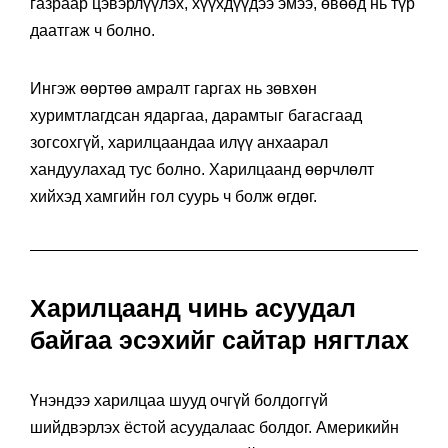
газраар цэвэрлүүлэх, хүүхдүүдээ эмээ, өвөөд нь түр
даатгаж ч болно.
Ингэж өөртөө амралт гаргах нь зөвхөн
хуримтлагдсан ядаргаа, дарамтыг багасгаад
зогсохгүй, харилцаандаа илүү анхаарал
хандуулахад тус болно. Харилцаанд өөрчлөлт
хийхэд хамгийн гол суурь ч болж өгдөг.
Харилцаанд чинь асуудал
байгаа эсэхийг сайтар нягтлах
Үнэндээ харилцаа шууд очгүй болдоггүй
шийдвэрлэх ёстой асуудалаас болдог. Америкийн