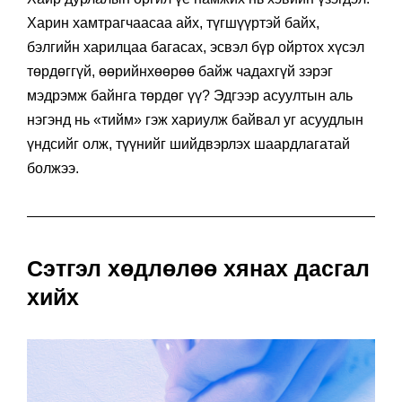
Харин хамтрагчаасаа айх, түгшүүртэй байх,
бэлгийн харилцаа багасах, эсвэл бүр ойртох хүсэл
төрдөггүй, өөрийнхөөрөө байж чадахгүй зэрэг
мэдрэмж байнга төрдөг үү? Эдгээр асуултын аль
нэгэнд нь «тийм» гэж хариулж байвал уг асуудлын
үндсийг олж, түүнийг шийдвэрлэх шаардлагатай
болжээ.
Сэтгэл хөдлөлөө хянах дасгал
хийх