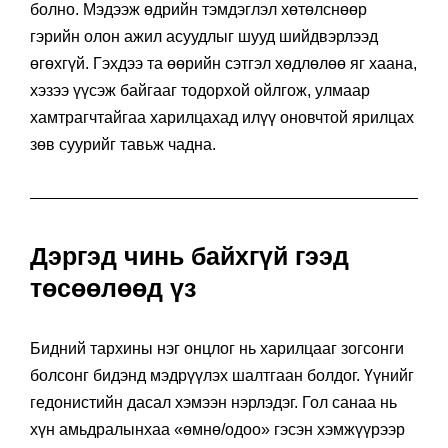
болно. Мэдээж өдрийн тэмдэглэл хөтөлснөөр
гэрийн олон ажил асуудлыг шууд шийдвэрлээд
өгөхгүй. Гэхдээ та өөрийн сэтгэл хөдлөлөө яг хаана,
хэзээ үүсэж байгааг тодорхой ойлгож, улмаар
хамтрагчтайгаа харилцахад илүү оновчтой ярилцах
зөв суурийг тавьж чадна.
Дэргэд чинь байхгүй гээд
төсөөлөөд үз
Бидний тархины нэг онцлог нь харилцааг зогсонги
болсонг бидэнд мэдрүүлэх шалтгаан болдог. Үүнийг
гедонистийн дасал хэмээн нэрлэдэг. Гол санаа нь
хүн амьдралынхаа «өмнө/одоо» гэсэн хэмжүүрээр