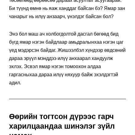
төсөөлөөд өөрөөсөө дараах асуултыг асуугаарай:
Би түүнд өмнө нь яаж ханддаг байсан бэ? Ямар зан
чанарыг нь илүү анзаарч, үнэлдэг байсан бол?
Энэ бол маш ач холбогдолтой дасгал бөгөөд бид
бүгд ямар нэгэн байдлаар амьдралынхаа нэгэн цаг
үед мэдэрсэн байдаг. Жишээлбэл хүндээр өвдсөний
дараа эрүүл мэнддээ илүү анхаарал хандуулж
эхлэх. Эсвэл ямар нэгэн томоохон алдаа
гаргасныхаа дараа илүү няхуур байж эхэлдэгтэй
адил.
Өөрийн тогтсон дүрээс гарч
харилцаандаа шинэлэг зүйл