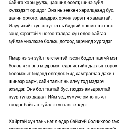
байнга харьцуулж, цаашид өсөлт, шинэ зүйл
хүлээдэгт оршдог. Энэ нь зөвхөн харилцаанд бус,
цалин орлого, амьдрах орчин зэрэгт ч хамаатай.
Илүү ихийг хүсэх хүсэл нь бидний оршин тогтнох
зөнд хэрэгтэй ч нөгөө талдаа хүн одоо байгаа
зүйлээ үнэлэхээ больж, дотоод зөрчилд хүргэдэг.
Ямар нэгэн зүйл төгсгөлтэй гэсэн бодол таагүй мэт
болов ч яг энэ мэдрэмж гедонистийн даслыг сөрөх
боломжыг бидэнд олгодог. Бид хамтрагчаа дахин
шинээр харж, сайн талыг нь илүү тод мэдэрч
эхэлдэг. Энэ бол таатай бус, гэхдээ амьдралтай
нүүр тулах дадал. Ийм үед хүмүүс өмнө нь үл
тоодог байсан зүйлсээ үнэлж эхэлдэг.
Хайртай хүн тань нэг л өдөр байхгүй болчихлоо гэж