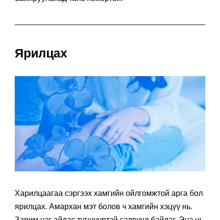
Ярилцах
Харилцаагаа сэргээх хамгийн ойлгомжтой арга бол
ярилцах. Амархан мэт болов ч хамгийн хэцүү нь.
Зарим нэг айдас түгшүүртэй сэдвүүд байдаг. Энэ нь