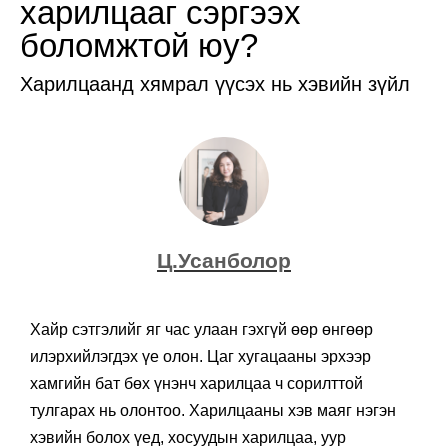
харилцааг сэргээх
боломжтой юу?
Харилцаанд хямрал үүсэх нь хэвийн зүйл
Ц.Усанболор
Хайр сэтгэлийг яг час улаан гэхгүй өөр өнгөөр
илэрхийлэгдэх үе олон. Цаг хугацааны эрхээр
хамгийн бат бөх үнэнч харилцаа ч сорилттой
тулгарах нь олонтоо. Харилцааны хэв маяг нэгэн
хэвийн болох үед, хосуудын харилцаа, уур