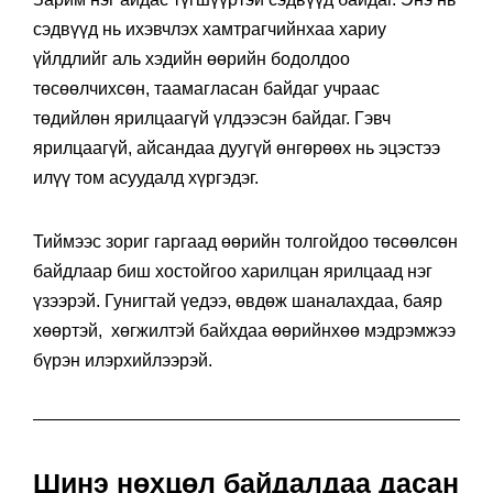
сэдвүүд нь ихэвчлэх хамтрагчийнхаа хариу
үйлдлийг аль хэдийн өөрийн бодолдоо
төсөөлчихсөн, таамагласан байдаг учраас
төдийлөн ярилцаагүй үлдээсэн байдаг. Гэвч
ярилцаагүй, айсандаа дуугүй өнгөрөөх нь эцэстээ
илүү том асуудалд хүргэдэг.
Тиймээс зориг гаргаад өөрийн толгойдоо төсөөлсөн
байдлаар биш хостойгоо харилцан ярилцаад нэг
үзээрэй. Гунигтай үедээ, өвдөж шаналахдаа, баяр
хөөртэй, хөгжилтэй байхдаа өөрийнхөө мэдрэмжээ
бүрэн илэрхийлээрэй.
Шинэ нөхцөл байдалдаа дасан