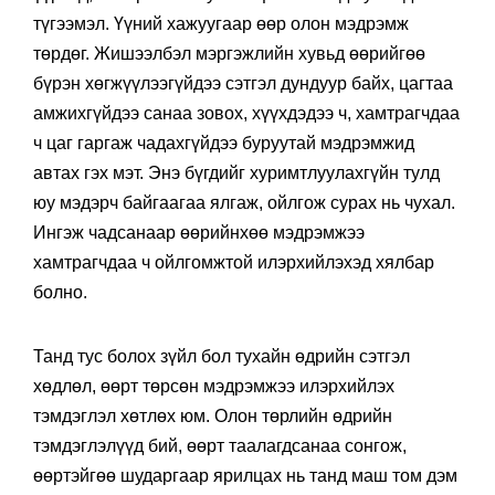
түгээмэл. Үүний хажуугаар өөр олон мэдрэмж
төрдөг. Жишээлбэл мэргэжлийн хувьд өөрийгөө
бүрэн хөгжүүлээгүйдээ сэтгэл дундуур байх, цагтаа
амжихгүйдээ санаа зовох, хүүхдэдээ ч, хамтрагчдаа
ч цаг гаргаж чадахгүйдээ буруутай мэдрэмжид
автах гэх мэт. Энэ бүгдийг хуримтлуулахгүйн тулд
юу мэдэрч байгаагаа ялгаж, ойлгож сурах нь чухал.
Ингэж чадсанаар өөрийнхөө мэдрэмжээ
хамтрагчдаа ч ойлгомжтой илэрхийлэхэд хялбар
болно.
Танд тус болох зүйл бол тухайн өдрийн сэтгэл
хөдлөл, өөрт төрсөн мэдрэмжээ илэрхийлэх
тэмдэглэл хөтлөх юм. Олон төрлийн өдрийн
тэмдэглэлүүд бий, өөрт таалагдсанаа сонгож,
өөртэйгөө шударгаар ярилцах нь танд маш том дэм