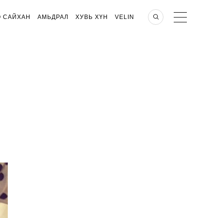
О САЙХАН
АМЬДРАЛ
ХУВЬ ХҮН
VELIN