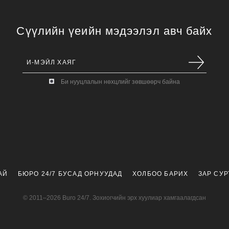
Сүүлийн үеийн мэдээлэл авч байх
Би нууцлалын нөхцлийг зөвшөөрч байна
АЙ
БЮРО 24/7 БУСАД ОРНУУДАД
ХОЛБОО БАРИХ
ЗАР СУ
© 2011–2026 Buro 24/7. Зохиогчийн эрх хуулиар хамгаалагдсан